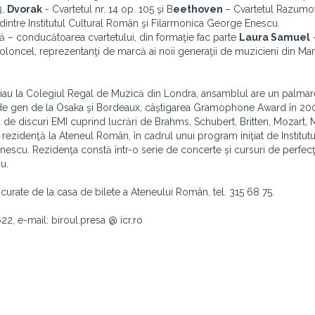
3,
Dvorak
- Cvartetul nr. 14 op. 105 şi B
eethoven
– Cvartetul Razumov
i dintre Institutul Cultural Român şi Filarmonica George Enescu.
nă – conducătoarea cvartetului, din formaţie fac parte
Laura Samuel
–
oloncel, reprezentanţi de marcă ai noii generaţii de muzicieni din Ma
tudiau la Colegiul Regal de Muzică din Londra, ansamblul are un palma
le de gen de la Osaka şi Bordeaux, câştigarea Gramophone Award în 200
sa de discuri EMI cuprind lucrări de Brahms, Schubert, Britten, Mozart, 
n rezidenţă la Ateneul Român, în cadrul unui program iniţiat de Institutu
nescu. Rezidenţa constă într-o serie de concerte şi cursuri de perfec
u.
curate de la casa de bilete a Ateneului Român, tel. 315 68 75.
22, e-mail: biroul.presa @ icr.ro