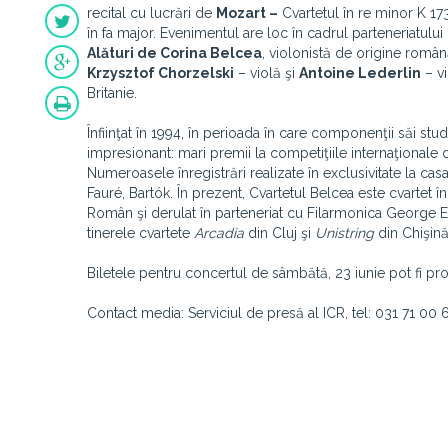
recital cu lucrări de
Mozart –
Cvartetul în re minor K 17
în fa major. Evenimentul are loc în cadrul parteneriatulu
Alături de
Corina Belcea
, violonistă de origine româ
Krzysztof Chorzelski
– violă şi
Antoine Lederlin
– vi
Britanie.
Înfiinţat în 1994, în perioada în care componenţii săi s
impresionant: mari premii la competiţiile internaţiona
Numeroasele înregistrări realizate în exclusivitate la ca
Fauré, Bartók. În prezent, Cvartetul Belcea este cvartet î
Român şi derulat în parteneriat cu Filarmonica George E
tinerele cvartete
Arcadia
din Cluj şi
Unistring
din Chişină
Biletele pentru concertul de sâmbătă, 23 iunie pot fi pro
Contact media: Serviciul de presă al ICR, tel: 031 71 00 6