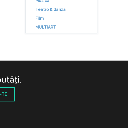
Musica
Teatro & danza
Film
MULTIART
utăţi.
-TE