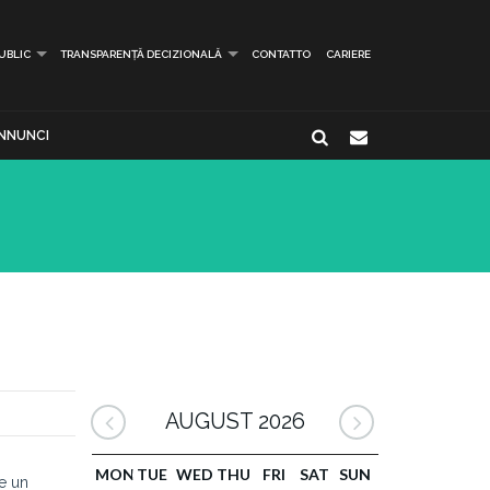
PUBLIC
TRANSPARENȚĂ DECIZIONALĂ
CONTATTO
CARIERE
NNUNCI
AUGUST 2026
MON
TUE
WED
THU
FRI
SAT
SUN
e un