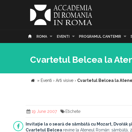
ROMA
EVENTI
PROGRAMUL CANTEMIR
Cvartetul Belcea la At
»
Eventi
›
Arti visive
›
Cvartetul Belcea la Aten
19 June 2007
Etichete
Invitaţie la o seară de sâmbătă cu Mozart, Dvořák 
Cvartetul
Belcea
revine la Ateneul Român: sâmbătă, 2