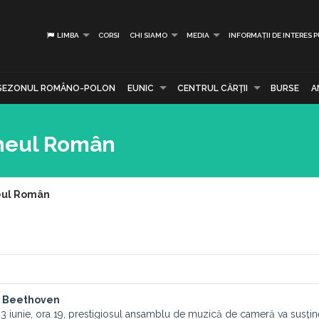
LIMBA
CORSI
CHI SIAMO
MEDIA
INFORMAȚII DE INTERES 
SEZONUL ROMÂNO-POLON
EUNIC
CENTRUL CĂRŢII
BURSE
A
eneul Român
eul Român
şi Beethoven
3 iunie, ora 19, prestigiosul ansamblu de muzică de cameră va susţin