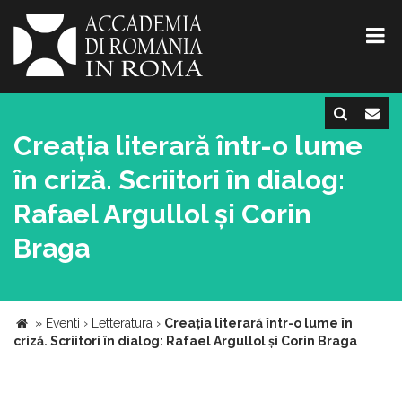
Creația literară într-o lume
în criză. Scriitori în dialog:
Rafael Argullol și Corin
Braga
»
Eventi
›
Letteratura
›
Creația literară într-o lume în
criză. Scriitori în dialog: Rafael Argullol și Corin Braga