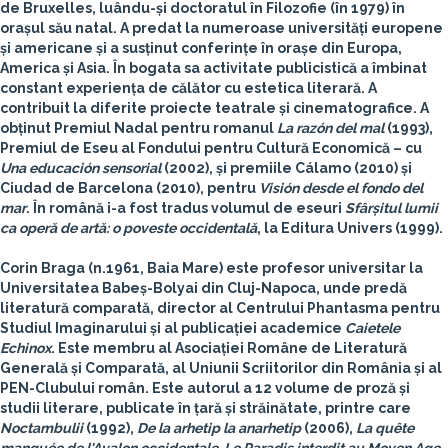
de Bruxelles, luându-și doctoratul în Filozofie (în 1979) în
orașul său natal. A predat la numeroase universități europene
și americane și a susținut conferințe în orașe din Europa,
America și Asia. În bogata sa activitate publicistică a îmbinat
constant experiența de călător cu estetica literară. A
contribuit la diferite proiecte teatrale și cinematografice. A
obținut Premiul Nadal pentru romanul
La razón del mal
(1993),
Premiul de Eseu al Fondului pentru Cultură Economică – cu
Una educación sensorial
(2002), și premiile Cálamo (2010) și
Ciudad de Barcelona (2010), pentru
Visión desde el fondo del
mar
. În română i-a fost tradus volumul de eseuri
Sfârșitul lumii
ca operă de artă: o poveste occidentală
, la Editura Univers (1999).
Corin Braga
(n
.
1961, Baia Mare) este profesor universitar la
Universitatea Babeș-Bolyai din Cluj-Napoca, unde predă
literatură comparată, director al Centrului Phantasma pentru
Studiul Imaginarului și al publicației academice
Caietele
Echinox
. Este membru al Asociației Române de Literatură
Generală și Comparată, al Uniunii Scriitorilor din România și al
PEN-Clubului român. Este autorul a 12 volume de proză și
studii literare, publicate în țară și străinătate, printre care
Noctambulii
(1992),
De la arhetip la anarhetip
(2006),
La quête