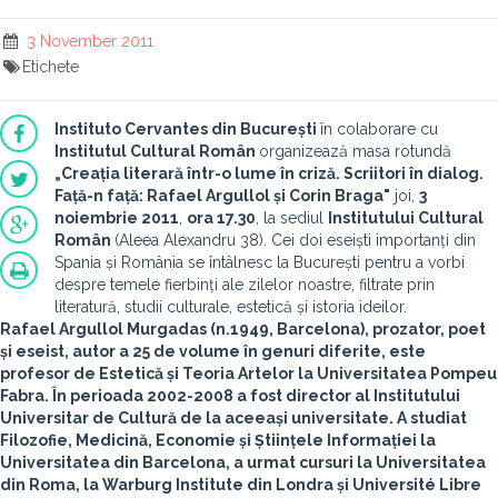
3 November 2011
Etichete
Instituto Cervantes din București
în colaborare cu
Institutul Cultural Român
organizează masa rotundă
„Creația literară într-o lume în criză. Scriitori în dialog.
Față-n față: Rafael Argullol și Corin Braga"
joi,
3
noiembrie 2011
,
ora 17.30
, la sediul
Institutului Cultural
Român
(Aleea Alexandru 38). Cei doi eseiști importanți din
Spania și România se întâlnesc la București pentru a vorbi
despre temele fierbinți ale zilelor noastre, filtrate prin
literatură, studii culturale, estetică și istoria ideilor.
Rafael Argullol Murgadas
(n.1949, Barcelona), prozator, poet
și eseist, autor a 25 de volume în genuri diferite, este
profesor de Estetică și Teoria Artelor la Universitatea Pompeu
Fabra. În perioada 2002-2008 a fost director al Institutului
Universitar de Cultură de la aceeași universitate.
A studiat
Filozofie, Medicină, Economie și Științele Informației la
Universitatea din Barcelona, a urmat cursuri la Universitatea
din Roma, la Warburg Institute din Londra și Université Libre