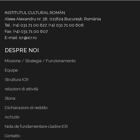
INSTITUTUL CULTURAL ROMÂN
Aleea Alexandru nr. 38, 011824 București, România
Tel.: (+4) 031 71 00 627, (+4) 031 71 00 606
Fax: (+4) 031 71 00 607
E-mail: icr@icr.ro
DESPRE NOI
Missione / Strategia / Funzionamento
Equipe
Struttura ICR
relazioni di attività
Storia
Dichiarazioni di reddito
Achizitii
Nota de fundamentare cladire ICR
Contatto