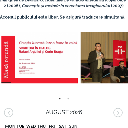
manquée de l'Avalon occidentale. Le Paradis interdit au Moyen Age
– 2 (2006),
Concepte şi metode în cercetarea imaginarului
(2007).
Accesul publicului este liber. Se asigură traducere simultană.
AUGUST 2026
MON
TUE
WED
THU
FRI
SAT
SUN