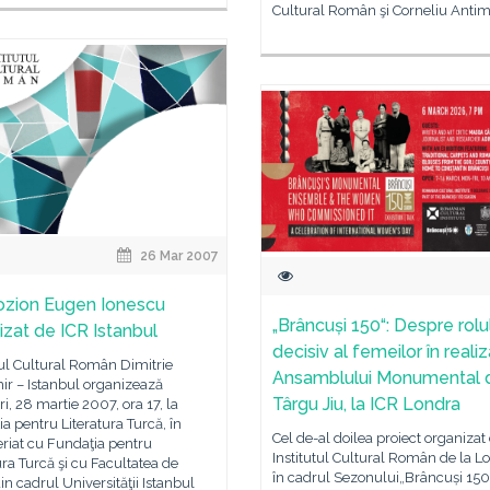
Cultural Român şi Corneliu Antim
26 Mar 2007
zion Eugen Ionescu
„Brâncuși 150“: Despre rolu
izat de ICR Istanbul
decisiv al femeilor în reali
tul Cultural Român Dimitrie
Ansamblului Monumental d
ir – Istanbul organizează
Târgu Jiu, la ICR Londra
i, 28 martie 2007, ora 17, la
a pentru Literatura Turcă, în
Cel de-al doilea proiect organizat
riat cu Fundaţia pentru
Institutul Cultural Român de la L
ura Turcă şi cu Facultatea de
în cadrul Sezonului„Brâncuși 150
din cadrul Universităţii Istanbul