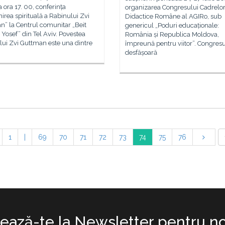
a ora 17. 00, conferința
organizarea Congresului Cadrelo
irea spirituală a Rabinului Zvi
Didactice Române al AGIRo, sub
” la Centrul comunitar „Beit
genericul „Poduri educaționale:
Yosef” din Tel Aviv. Povestea
România și Republica Moldova,
ui Zvi Guttman este una dintre
împreună pentru viitor”. Congresu
desfășoară
1
|
69
70
71
72
73
74
75
76
ază-te la Newsletter pentru no