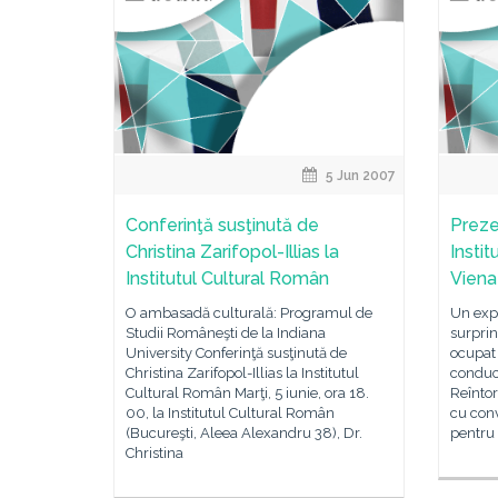
5 Jun 2007
Conferinţă susţinută de
Preze
Christina Zarifopol-Illias la
Insti
Institutul Cultural Român
Viena
O ambasadă culturală: Programul de
Un exp
Studii Româneşti de la Indiana
surpri
University Conferinţă susţinută de
ocupat 
Christina Zarifopol-Illias la Institutul
conduc
Cultural Român Marţi, 5 iunie, ora 18.
Reîntor
00, la Institutul Cultural Român
cu conv
(Bucureşti, Aleea Alexandru 38), Dr.
pentru 
Christina