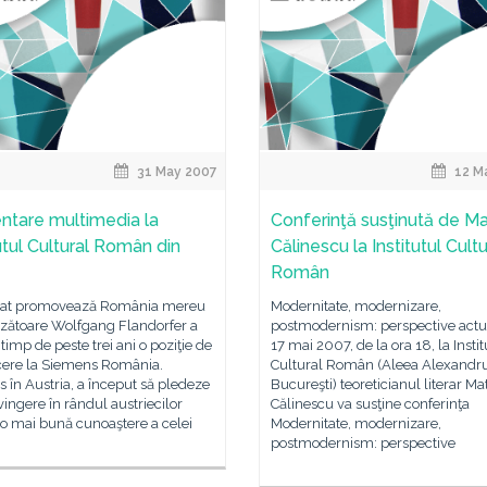
31 May 2007
12 M
ntare multimedia la
Conferinţă susţinută de Ma
tutul Cultural Român din
Călinescu la Institutul Cultu
Român
at promovează România mereu
Modernitate, modernizare,
nzătoare Wolfgang Flandorfer a
postmodernism: perspective actua
timp de peste trei ani o poziţie de
17 mai 2007, de la ora 18, la Instit
ere la Siemens România.
Cultural Român (Aleea Alexandru
s în Austria, a început să pledeze
Bucureşti) teoreticianul literar Ma
ingere în rândul austriecilor
Călinescu va susţine conferinţa
o mai bună cunoaştere a celei
Modernitate, modernizare,
postmodernism: perspective