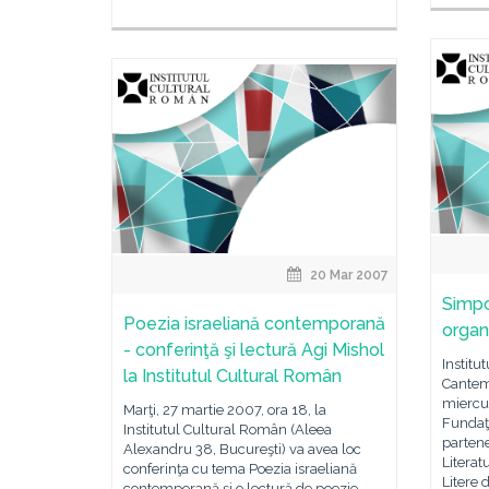
20 Mar 2007
Simpo
Poezia israeliană contemporană
organ
- conferinţă şi lectură Agi Mishol
Institu
la Institutul Cultural Român
Cantem
miercur
Marţi, 27 martie 2007, ora 18, la
Fundaţi
Institutul Cultural Român (Aleea
partene
Alexandru 38, Bucureşti) va avea loc
Literat
conferinţa cu tema Poezia israeliană
Litere 
contemporană şi o lectură de poezie,