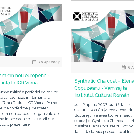
20 Apr 2007
6 A
em din nou europeni" -
Synthetic Charcoal – Elen
rinţă la ICR Viena
Copuzeanu - Vernisaj la
mva mitică a profesiei de scriitor
Institutul Cultural Român
ă să fascineze în România, a
t Tania Radu la ICR Viena. Prima
Joi, 12 aprilie 2007, ora 13, la Insti
riei de conferinţe şi dezbateri
Cultural Român (Aleea Alexandru
 din nou europeni, organizate de
Bucureşti) va avea loc vernisajul
na în perioada 16 - 20 aprilie, a
expoziţiei Synthetic Charcoal a art
t cu o prezentare
plastice Elena Copuzeanu. Vor vo
Tania Radu, vicepreşedinte al Inst