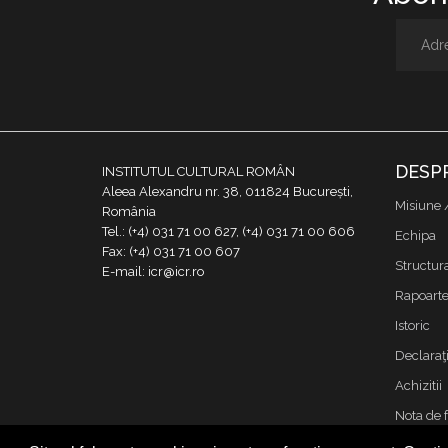
DESP
INSTITUTUL CULTURAL ROMÂN
Aleea Alexandru nr. 38, 011824 București,
Misiune 
România
Tel.: (+4) 031 71 00 627, (+4) 031 71 00 606
Echipa
Fax: (+4) 031 71 00 607
Structur
E-mail: icr@icr.ro
Rapoarte 
Istoric
Declaraţi
Achizitii
Nota de 
Contact