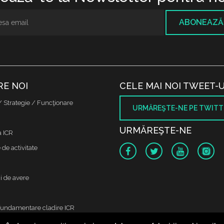
ABONEAZĂ
RE NOI
CELE MAI NOI TWEET-U
/ Strategie / Funcţionare
URMĂREŞTE-NE PE TWITT
URMĂREŞTE-NE
a ICR
de activitate
i de avere
fundamentare cladire ICR