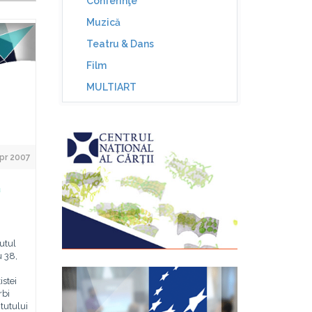
Conferinţe
Muzică
Teatru & Dans
Film
MULTIART
pr 2007
a
tutul
 38,
istei
rbi
itutului