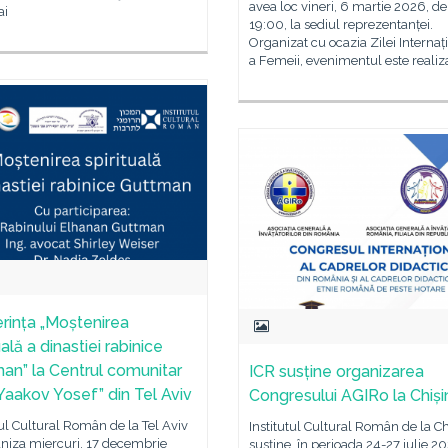
avea loc vineri, 6 martie 2026, de
ai
19:00, la sediul reprezentanței.
Organizat cu ocazia Zilei Internaț
a Femeii, evenimentul este realiz
rința „Moștenirea
uală a dinastiei rabinice
an” la Centrul comunitar
ICR susține organizarea
 Yaakov Yosef” din Tel Aviv
Congresului AGIRo la Chiș
tul Cultural Român de la Tel Aviv
Institutul Cultural Român de la C
aniza miercuri, 17 decembrie
susține, în perioada 24-27 iulie 20