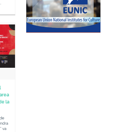
,
l
zarea
e la
 de
ondra
“ va