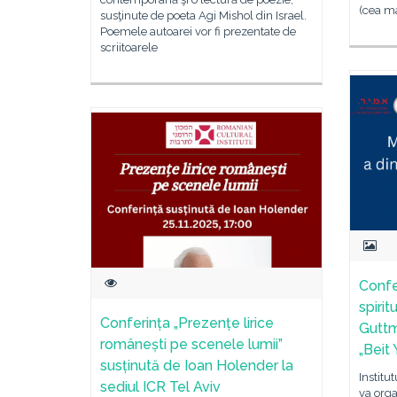
(cea m
susţinute de poeta Agi Mishol din Israel.
Poemele autoarei vor fi prezentate de
scriitoarele
Confe
spirit
Conferința „Prezențe lirice
Guttm
românești pe scenele lumii”
„Beit
susținută de Ioan Holender la
Institu
sediul ICR Tel Aviv
va org