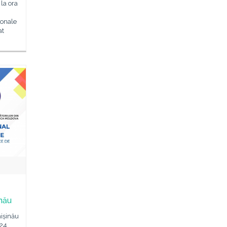
 la ora
ionale
at
inău
hișinău
24,