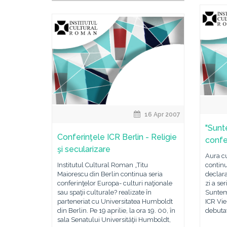
16 Apr 2007
"Sunt
Conferinţele ICR Berlin - Religie
confe
şi secularizare
Aura cu
Institutul Cultural Roman „Titu
continu
Maiorescu din Berlin continua seria
declara
conferinţelor Europa- culturi naţionale
zi a se
sau spaţii culturale? realizate în
Suntem
parteneriat cu Universitatea Humboldt
ICR Vie
din Berlin. Pe 19 aprilie, la ora 19. 00, în
debuta
sala Senatului Universităţii Humboldt,