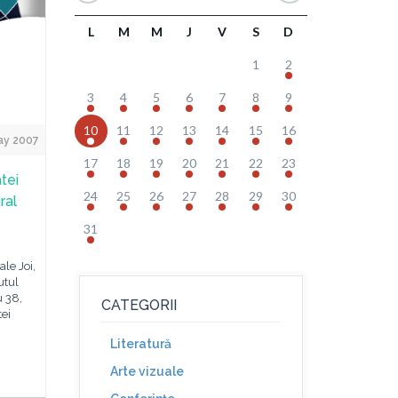
L
M
M
J
V
S
D
1
2
3
4
5
6
7
8
9
10
11
12
13
14
15
16
ay 2007
17
18
19
20
21
22
23
tei
24
25
26
27
28
29
30
ral
31
le Joi,
utul
 38,
CATEGORII
tei
Literatură
Arte vizuale