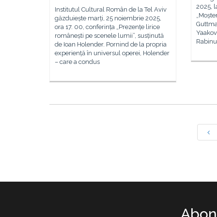
2025, l
Institutul Cultural Român de la Tel Aviv
„Moșten
găzduiește marți, 25 noiembrie 2025,
Guttman
ora 17. 00, conferința „Prezențe lirice
Yaakov 
românești pe scenele lumii”, susținută
Rabinul
de Ioan Holender. Pornind de la propria
experiență în universul operei, Holender
– care a condus
Abone