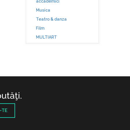
accademici
Musica
Teatro & danza
Film
MULTIART
utăţi.
-TE