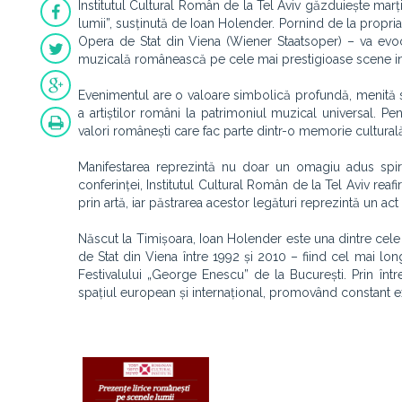
Institutul Cultural Român de la Tel Aviv găzduiește marț
lumii”, susținută de Ioan Holender. Pornind de la propr
Opera de Stat din Viena (Wiener Staatsoper) – va evoca 
muzicală românească pe cele mai prestigioase scene in
Evenimentul are o valoare simbolică profundă, menită să
a artiștilor români la patrimoniul muzical universal. Pe
valori românești care fac parte dintr-o memorie culturală
Manifestarea reprezintă nu doar un omagiu adus spirit
conferinței, Institutul Cultural Român de la Tel Aviv reaf
prin artă, iar păstrarea acestor legături reprezintă un ac
Născut la Timișoara, Ioan Holender este una dintre ce
de Stat din Viena între 1992 și 2010 – fiind cel mai longev
Festivalului „George Enescu” de la București. Prin înt
spațiul european și internațional, promovând constant exce