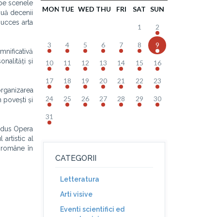
 pe scenele
MON
TUE
WED
THU
FRI
SAT
SUN
ouă decenii
succes arta
1
2
3
4
5
6
7
8
9
mnificativă
nalități și
10
11
12
13
14
15
16
17
18
19
20
21
22
23
organizarea
24
25
26
27
28
29
30
n povești și
31
ondus Opera
 artistic al
i române în
CATEGORII
Letteratura
Arti visive
Eventi scientifici ed