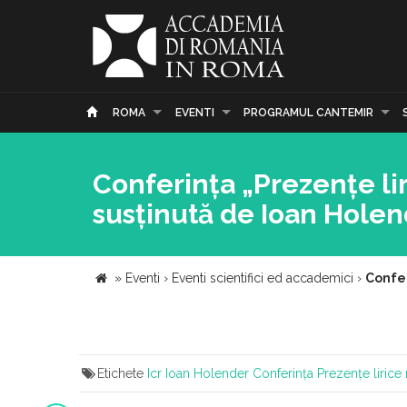
ROMA
EVENTI
PROGRAMUL CANTEMIR
Conferința „Prezențe li
susținută de Ioan Holend
»
Eventi
›
Eventi scientifici ed accademici
›
Confer
Etichete
Icr
Ioan Holender
Conferința Prezențe lirice