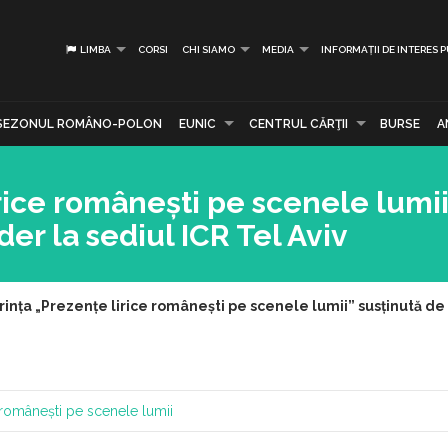
LIMBA
CORSI
CHI SIAMO
MEDIA
INFORMAȚII DE INTERES 
SEZONUL ROMÂNO-POLON
EUNIC
CENTRUL CĂRŢII
BURSE
A
rice românești pe scenele lumii
er la sediul ICR Tel Aviv
ința „Prezențe lirice românești pe scenele lumii” susținută de 
 românești pe scenele lumii