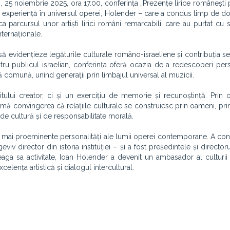
i, 25 noiembrie 2025, ora 17.00, conferința „Prezențe lirice românești
ia experiență în universul operei, Holender – care a condus timp de d
parcursul unor artiști lirici români remarcabili, care au purtat cu 
ternaționale.
 evidențieze legăturile culturale româno-israeliene și contribuția se
ntru publicul israelian, conferința oferă ocazia de a redescoperi perso
 comună, unind generații prin limbajul universal al muzicii.
ului creator, ci și un exercițiu de memorie și recunoștință. Prin 
irmă convingerea că relațiile culturale se construiesc prin oameni, pri
t de cultură și de responsabilitate morală.
le mai proeminente personalități ale lumii operei contemporane. A c
iv director din istoria instituției – și a fost președintele și directorul
reaga sa activitate, Ioan Holender a devenit un ambasador al culturi
lența artistică și dialogul intercultural.