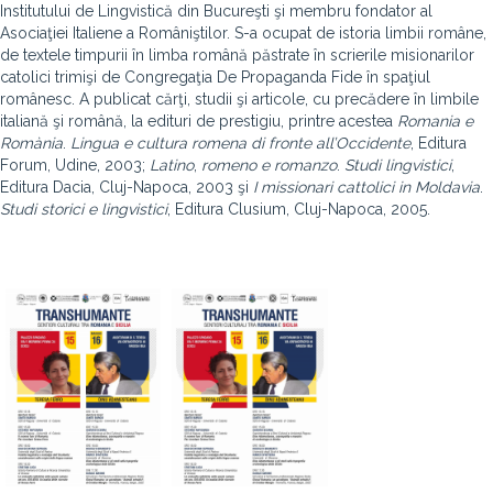
Institutului de Lingvistică din Bucureşti şi membru fondator al
Asociaţiei Italiene a Româniştilor. S-a ocupat de istoria limbii române,
de textele timpurii în limba română păstrate în scrierile misionarilor
catolici trimişi de Congregaţia De Propaganda Fide în spaţiul
românesc. A publicat cărţi, studii şi articole, cu precădere în limbile
italiană şi română, la edituri de prestigiu, printre acestea
Romania
e
Romània
.
Lingua
e
cultura
romena
di
fronte
all’Occidente
, Editura
Forum, Udine, 2003;
Latino
,
romeno
e
romanzo
.
Studi
lingvistici
,
Editura Dacia, Cluj-Napoca, 2003 şi
I
missionari
cattolici
in
Moldavia
.
Studi
storici
e
lingvistici
, Editura Clusium, Cluj-Napoca, 2005.