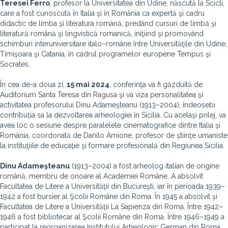
Teresei Ferro
, profesor la Universitatea din Udine, născută la Scicli,
care a fost cunoscută în Italia şi în România ca expertă şi cadru
didactic de limba şi literatura română, predând cursuri de limbă şi
literatură română şi lingvistică romanică, iniţiind şi promovând
schimburi interuniversitare italo–române între Universităţile din Udine,
Timişoara şi Catania, în cadrul programelor europene Tempus şi
Socrates.
În cea de-a doua zi,
15 mai 2024
, conferinţa va fi găzduită de
Auditorium Santa Teresa din Ragusa şi va viza personalitatea şi
activitatea profesorului Dinu Adameşteanu (1913–2004), îndeosebi
contribuţia sa la dezvoltarea arheologiei în Sicilia. Cu acelaşi prilej, va
avea loc o sesiune despre paralelele cinematografice dintre Italia şi
România, coordonată de Danilo Amione, profesor de ştiinţe umaniste
la instituţiile de educaţie şi formare profesională din Regiunea Sicilia.
Dinu Adameşteanu
(1913–2004) a fost arheolog italian de origine
română, membru de onoare al Academiei Române. A absolvit
Facultatea de Litere a Universităţii din Bucureşti, iar în perioada 1939–
1942 a fost bursier al Şcolii Române din Roma. În 1945 a absolvit şi
Facultatea de Litere a Universităţii La Sapienza din Roma. Între 1942–
1946 a fost bibliotecar al Şcolii Române din Roma. Între 1946–1949 a
participat la reorganizarea Institutului Arheologic German din Roma.