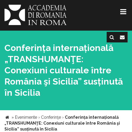
Conferința internațională
„TRANSHUMANŢE:
Conexiuni culturale între
România şi Sicilia” susținută
în Sicilia
»
Evenimente
›
Conferinţe
›
Conferința internațională
„TRANSHUMANŢE: Conexiuni culturale între România şi
Sicilia” susținută în Sicilia