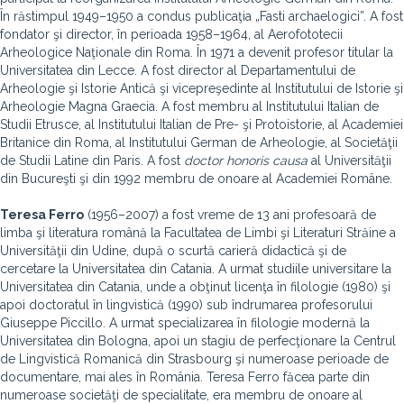
În răstimpul 1949–1950 a condus publicaţia „Fasti archaelogici”. A fost
fondator şi director, în perioada 1958–1964, al Aerofototecii
Arheologice Naţionale din Roma. În 1971 a devenit profesor titular la
Universitatea din Lecce. A fost director al Departamentului de
Arheologie şi Istorie Antică şi vicepreşedinte al Institutului de Istorie şi
Arheologie Magna Graecia. A fost membru al Institutului Italian de
Studii Etrusce, al Institutului Italian de Pre- şi Protoistorie, al Academiei
Britanice din Roma, al Institutului German de Arheologie, al Societăţii
de Studii Latine din Paris. A fost
doctor
honoris
causa
al Universităţii
din Bucureşti şi din 1992 membru de onoare al Academiei Române.
Teresa Ferro
(1956–2007) a fost vreme de 13 ani profesoară de
limba şi literatura română la Facultatea de Limbi şi Literaturi Străine a
Universităţii din Udine, după o scurtă carieră didactică şi de
cercetare la Universitatea din Catania. A urmat studiile universitare la
Universitatea din Catania, unde a obţinut licenţa în filologie (1980) şi
apoi doctoratul în lingvistică (1990) sub îndrumarea profesorului
Giuseppe Piccillo. A urmat specializarea în filologie modernă la
Universitatea din Bologna, apoi un stagiu de perfecţionare la Centrul
de Lingvistică Romanică din Strasbourg şi numeroase perioade de
documentare, mai ales în România. Teresa Ferro făcea parte din
numeroase societăţi de specialitate, era membru de onoare al