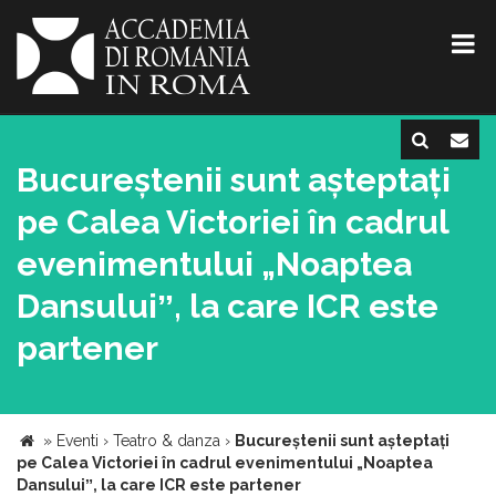
Bucureștenii sunt așteptați
pe Calea Victoriei în cadrul
evenimentului „Noaptea
Dansuluiˮ, la care ICR este
partener
»
Eventi
›
Teatro & danza
›
Bucureștenii sunt așteptați
pe Calea Victoriei în cadrul evenimentului „Noaptea
Dansuluiˮ, la care ICR este partener