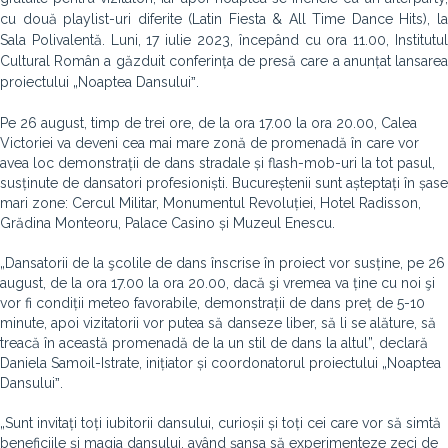
cu două playlist-uri diferite (Latin Fiesta & All Time Dance Hits), la
Sala Polivalentă. Luni, 17 iulie 2023, începând cu ora 11.00, Institutul
Cultural Român a găzduit conferința de presă care a anunțat lansarea
proiectului „Noaptea Dansuluiˮ.
Pe 26 august, timp de trei ore, de la ora 17.00 la ora 20.00, Calea
Victoriei va deveni cea mai mare zonă de promenadă în care vor
avea loc demonstrații de dans stradale și flash-mob-uri la tot pasul,
susținute de dansatori profesioniști. Bucureștenii sunt așteptați în șase
mari zone: Cercul Militar, Monumentul Revoluției, Hotel Radisson,
Grădina Monteoru, Palace Casino și Muzeul Enescu.
„Dansatorii de la şcolile de dans înscrise în proiect vor susține, pe 26
august, de la ora 17.00 la ora 20.00, dacă şi vremea va ține cu noi şi
vor fi condiții meteo favorabile, demonstrații de dans preț de 5-10
minute, apoi vizitatorii vor putea să danseze liber, să li se alăture, să
treacă în această promenadă de la un stil de dans la altul”, declară
Daniela Samoil-Istrate, inițiator și coordonatorul proiectului „Noaptea
Dansuluiˮ.
„Sunt invitați toți iubitorii dansului, curioșii și toți cei care vor să simtă
beneficiile și magia dansului, având șansa să experimenteze zeci de