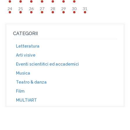
24
25
26
27
28
29
30
31
CATEGORII
Letteratura
Arti visive
Eventi scientifici ed accademici
Musica
Teatro & danza
Film
MULTIART