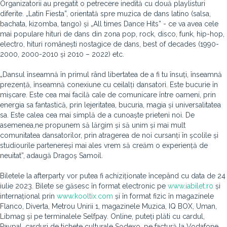
Organizatorii au pregatit o petrecere inedită cu două playlisturi
diferite. „Latin Fiesta”, orientată spre muzica de dans latino (salsa,
bachata, kizomba, tango) și „All times Dance Hits” - ce va avea cele
mai populare hituri de dans din zona pop, rock, disco, funk, hip-hop,
electro, hituri românești nostagice de dans, best of decades (1990-
2000, 2000-2010 și 2010 – 2022) etc.
„Dansul înseamnă în primul rând libertatea de a fi tu însuți, înseamnă
prezență, înseamnă conexiune cu ceilalți dansatori. Este bucurie în
mișcare. Este cea mai facilă cale de comunicare între oameni, prin
energia sa fantastică, prin lejeritatea, bucuria, magia și universalitatea
sa. Este calea cea mai simplă de a cunoaște prieteni noi. De
asemenea,ne propunem să lărgim și să unim și mai mult
comunitatea dansatorilor, prin atragerea de noi cursanți în școlile și
studiourile partenereși mai ales vrem să creăm o experiență de
neuitat”, adaugă Dragoș Samoil.
Biletele la afterparty vor putea fi achiziționate începând cu data de 24
iulie 2023. Bilete se găsesc în format electronic pe
www.iabilet.ro
și
internațional prin
www.kooltix.com
și în format fizic în magazinele
Flanco, Diverta, Metrou Unirii 1, magazinele Muzica, IQ BOX, Uman,
Libmag și pe terminalele Selfpay. Online, puteți plăti cu cardul,
Paypal, carduri de tichete culturale Sodexo, pe factură la Vodafone