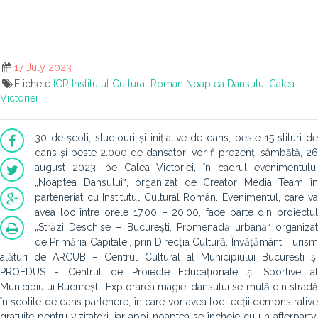
17 July 2023
Etichete
ICR
Institutul Cultural Roman
Noaptea Dansului
Calea
Victoriei
30 de școli, studiouri și inițiative de dans, peste 15 stiluri de
dans și peste 2.000 de dansatori vor fi prezenți sâmbătă, 26
august 2023, pe Calea Victoriei, în cadrul evenimentului
„Noaptea Dansuluiˮ, organizat de Creator Media Team în
parteneriat cu Institutul Cultural Român. Evenimentul, care va
avea loc între orele 17.00 – 20.00, face parte din proiectul
„Străzi Deschise – București, Promenadă urbanăˮ organizat
de Primăria Capitalei, prin Direcția Cultură, Învățământ, Turism
alături de ARCUB – Centrul Cultural al Municipiului București și
PROEDUS - Centrul de Proiecte Educaționale și Sportive al
Municipiului București. Explorarea magiei dansului se mută din stradă
în școlile de dans partenere, în care vor avea loc lecții demonstrative
gratuite pentru vizitatori, iar apoi noaptea se încheie cu un afterparty,