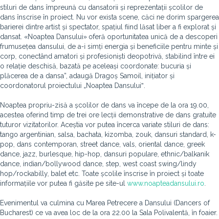
stiluri de dans împreună cu dansatorii și reprezentații școlilor de
dans înscrise în proiect. Nu vor exista scene, căci ne dorim spargerea
barierei dintre artist și spectator, spațiul fiind lăsat liber a fi explorat și
dansat. «Noaptea Dansului»
oferă oportunitatea unică de a descoperi
frumusețea dansului, de a-i simți energia și beneficiile pentru minte și
corp, conectând amatori și profesioniști deopotrivă, stabilind între ei
o relație deschisă, bazată pe aceleași coordonate: bucuria și
plăcerea de a dansa”, adaugă Dragoș Samoil, inițiator și
coordonatorul proiectului „Noaptea Dansuluiˮ.
Noaptea propriu-zisă a școlilor de dans va începe de la ora 19.00,
acestea oferind timp de trei ore lecții demonstrative de dans gratuite
tuturor vizitatorilor. Aceștia vor putea încerca variate stiluri de dans:
tango argentinian, salsa, bachata, kizomba, zouk, dansuri standard, k-
pop, dans contemporan, street dance, vals, oriental dance, greek
dance, jazz, burlesque, hip-hop, dansuri populare, ethnic/balkanik
dance, indian/bollywood dance, step, west coast swing/lindy
hop/rockabilly, balet etc. Toate școlile înscrise în proiect și toate
informațiile vor putea fi găsite pe site-ul
www.noapteadansului.ro
.
Evenimentul va culmina cu Marea Petrecere a Dansului (Dancers of
Bucharest) ce va avea loc de la ora 22.00 la Sala Polivalentă, în foaier.