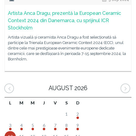
Artista Anca Dragu, prezentă la European Ceramic
Context 2024 din Danemarca, cu sprijinul ICR
Stockholm
Artista vizuală și ceramista Anca Dragu a fost selecționată să
participe la Trienala European Ceramic Context 2024 (ECC), unul
dintre cele mai prestigioase evenimente europene dedicate
ceramicii, care se desfășoară în perioada 7-15 septembrie 2024, la
Bornholm,
AUGUST 2026
L
M
M
J
V
S
D
1
2
3
4
5
6
7
8
9