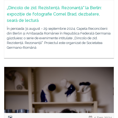
„Dincolo de zid. Rezistență. Rezonanțăˮ la Berlin:
expoziție de fotografie Cornel Brad, dezbatere,
seară de lectură
În perioada 31 august – 29 septembrie 2024, Capela Reconcilierii
din Berlin și Ambasada României în Republica Federală Germania
găzduiesc o serie de evenimente intitulate „Dincolo de zid.
Rezistență. Rezonanțăˮ. Proiectul este organizat de Societatea
Germano-Română
5 Sep 2024