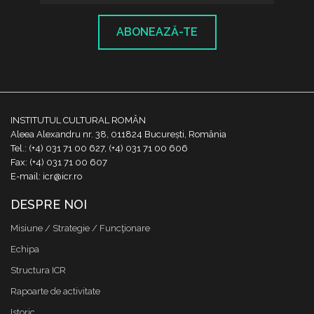
ABONEAZĂ-TE
INSTITUTUL CULTURAL ROMÂN
Aleea Alexandru nr. 38, 011824 București, România
Tel.: (+4) 031 71 00 627, (+4) 031 71 00 606
Fax: (+4) 031 71 00 607
E-mail: icr@icr.ro
DESPRE NOI
Misiune / Strategie / Funcţionare
Echipa
Structura ICR
Rapoarte de activitate
Istoric