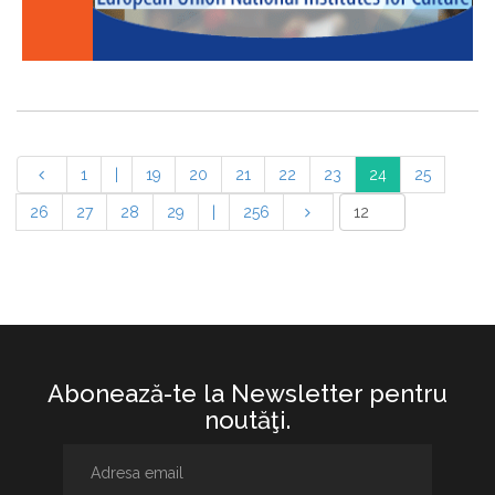
1
|
19
20
21
22
23
24
25
26
27
28
29
|
256
Abonează-te la Newsletter pentru
noutăţi.