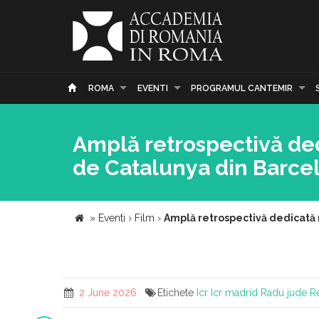
ROMA
EVENTI
PROGRAMUL CANTEMIR
Amplă retrospectivă ded
de Catalunya din Barce
»
Eventi
›
Film
›
Amplă retrospectivă dedicată 
2 June 2026
Etichete
Icr
Icr madrid
Radu jude
R