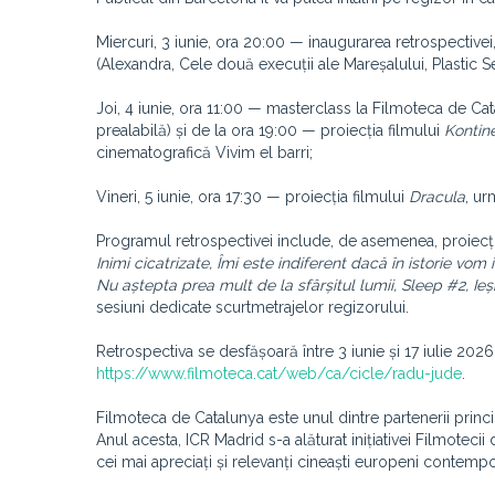
Miercuri, 3 iunie, ora 20:00 — inaugurarea retrospective
(Alexandra, Cele două execuții ale Mareșalului, Plastic Se
Joi, 4 iunie, ora 11:00 — masterclass la Filmoteca de Catal
prealabilă) și de la ora 19:00 — proiecția filmului
Kontine
cinematografică Vivim el barri;
Vineri, 5 iunie, ora 17:30 — proiecția filmului
Dracula
, ur
Programul retrospectivei include, de asemenea, proiecți
Inimi cicatrizate, Îmi este indiferent dacă în istorie v
Nu aștepta prea mult de la sfârșitul lumii, Sleep #2, Ieș
sesiuni dedicate scurtmetrajelor regizorului.
Retrospectiva se desfășoară între 3 iunie și 17 iulie 202
https://www.filmoteca.cat/web/ca/cicle/radu-jude
.
Filmoteca de Catalunya este unul dintre partenerii princ
Anul acesta, ICR Madrid s-a alăturat inițiativei Filmotec
cei mai apreciați și relevanți cineaști europeni contempo