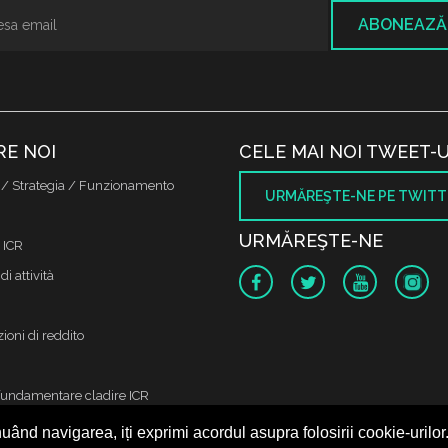
ABONEAZĂ
RE NOI
CELE MAI NOI TWEET-U
 / Strategia / Funzionamento
URMĂREŞTE-NE PE TWITT
URMĂREŞTE-NE
 ICR
di attività
ioni di reddito
fundamentare cladire ICR
uând navigarea, iți exprimi acordul asupra folosirii cookie-urilor