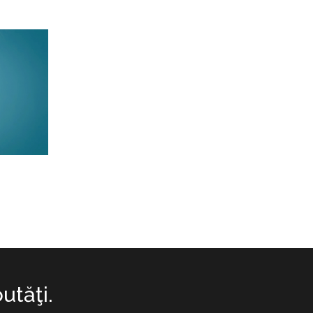
utăţi.