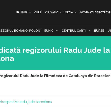
LIMBA
CORSI
CHI SIAMO
MEDIA
INFORMAȚII DE INTERES 
SEZONUL ROMÂNO-POLON
EUNIC
CENTRUL CĂRŢII
BURSE
A
icată regizorului Radu Jude la
lona
regizorului Radu Jude la Filmoteca de Catalunya din Barcelon
etrospectiva radu jude barcelona