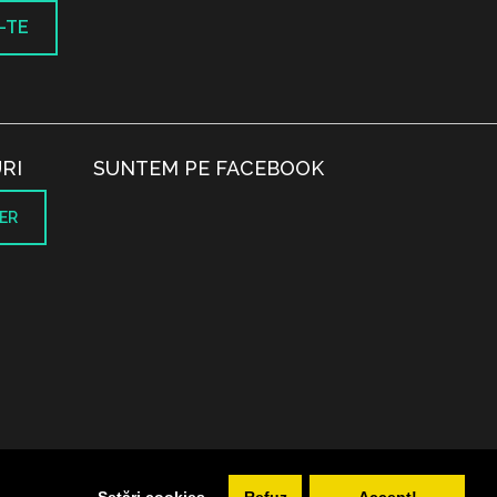
-TE
RI
SUNTEM PE FACEBOOK
ER
.
Setări cookies
Refuz
Accept!