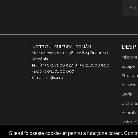
DESP
INSTITUTUL CULTURAL ROMÂN
Aleea Alexandru nr. 38, 011824 București,
Missione
România
Tel.: (+4) 031 71 00 627, (+4) 031 71 00 606
Equipe
Fax: (+4) 031 71 00 607
Struttura
E-mail: icr@icr.ro
relazioni 
Storia
Dichiaraz
Achizitii
Nota de 
Contatto
Site-ul folosește cookie-uri pentru a funcționa corect. Contin