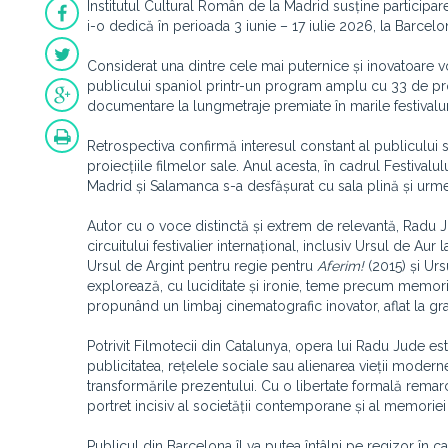
Institutul Cultural Român de la Madrid susține particip
i-o dedică în perioada 3 iunie – 17 iulie 2026, la Barcelo
Considerat una dintre cele mai puternice și inovatoare 
publicului spaniol printr-un program amplu cu 33 de proie
documentare la lungmetraje premiate în marile festivaluri
Retrospectiva confirmă interesul constant al publicului sp
proiecțiile filmelor sale. Anul acesta, în cadrul Festival
Madrid și Salamanca s-a desfășurat cu sala plină și urmea
Autor cu o voce distinctă și extrem de relevantă, Radu 
circuitului festivalier internațional, inclusiv Ursul de Aur
Ursul de Argint pentru regie pentru
Aferim!
(2015) și Ur
explorează, cu luciditate și ironie, teme precum memoria 
propunând un limbaj cinematografic inovator, aflat la gra
Potrivit Filmotecii din Catalunya, opera lui Radu Jude e
publicitatea, rețelele sociale sau alienarea vieții mode
transformările prezentului. Cu o libertate formală remar
portret incisiv al societății contemporane și al memorie
Publicul din Barcelona îl va putea întâlni pe regizor în