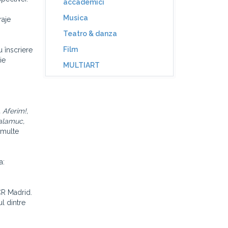
accademici
Musica
raje
Teatro & danza
Film
u înscriere
ie
MULTIART
 Aferim!,
balamuc,
 multe
a:
CR Madrid.
l dintre