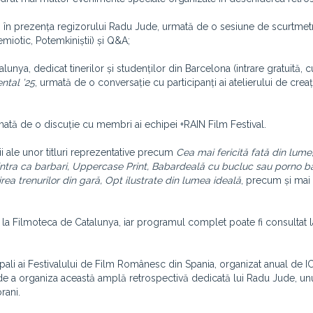
i, în prezența regizorului Radu Jude, urmată de o sesiune de scurtmet
miotic, Potemkiniștii) și Q&A;
unya, dedicat tinerilor și studenților din Barcelona (intrare gratuită, c
ntal ’25
, urmată de o conversație cu participanți ai atelierului de creaț
mată de o discuție cu membri ai echipei +RAIN Film Festival.
i ale unor titluri reprezentative precum
Cea mai fericită fată din lume,
om intra ca barbari, Uppercase Print, Babardeală cu bucluc sau porno 
irea trenurilor din gară, Opt ilustrate din lumea ideală
, precum și mai
6 la Filmoteca de Catalunya, iar programul complet poate fi consultat l
ipali ai Festivalului de Film Românesc din Spania, organizat anual de I
ii de a organiza această amplă retrospectivă dedicată lui Radu Jude, unu
rani.