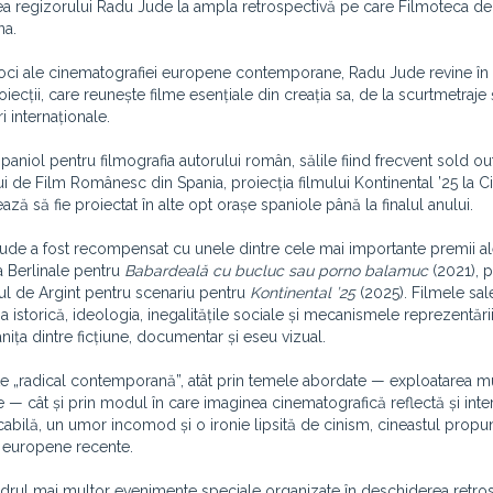
area regizorului Radu Jude la ampla retrospectivă pe care Filmoteca d
na.
voci ale cinematografiei europene contemporane, Radu Jude revine în 
cții, care reunește filme esențiale din creația sa, de la scurtmetraje 
 internaționale.
aniol pentru filmografia autorului român, sălile fiind frecvent sold out
ului de Film Românesc din Spania, proiecția filmului Kontinental ’25 la C
ză să fie proiectat în alte opt orașe spaniole până la finalul anului.
Jude a fost recompensat cu unele dintre cele mai importante premii a
 la Berlinale pentru
Babardeală cu bucluc sau porno balamuc
(2021), 
sul de Argint pentru scenariu pentru
Kontinental ’25
(2025). Filmele sal
istorică, ideologia, inegalitățile sociale și mecanismele reprezentării
nița dintre ficțiune, documentar și eseu vizual.
ste „radical contemporană”, atât prin temele abordate — exploatarea mu
rne — cât și prin modul în care imaginea cinematografică reflectă și in
cabilă, un umor incomod și o ironie lipsită de cinism, cineastul propu
i europene recente.
 cadrul mai multor evenimente speciale organizate în deschiderea retros