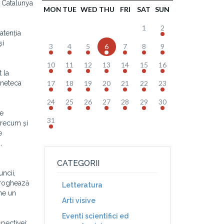
e Catalunya
MON
TUE
WED
THU
FRI
SAT
SUN
1
2
atenția
și
3
4
5
6
7
8
9
10
11
12
13
14
15
16
 la
ineteca
17
18
19
20
21
22
23
24
25
26
27
28
29
30
le
31
precum și
e
,
CATEGORII
ncii,
teroghează
Letteratura
ne un
Arti visive
Eventi scientifici ed
pectivei: