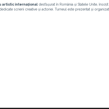
 artistic internațional
desfășurat în România și Statele Unite, însoțit
edicate scrierii creative și actoriei. Turneul este prezentat și organiza