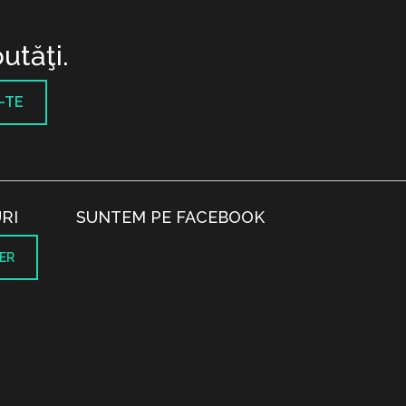
utăţi.
-TE
RI
SUNTEM PE FACEBOOK
ER