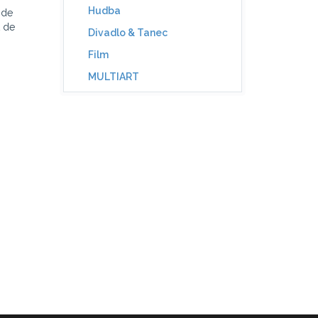
Hudba
 de
t de
Divadlo & Tanec
Film
MULTIART