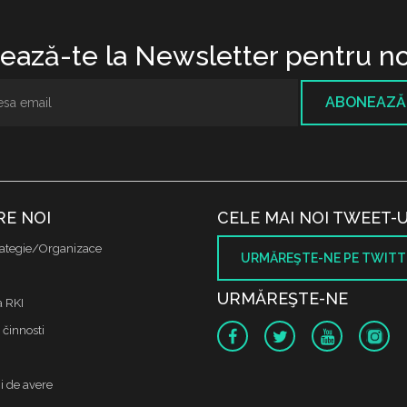
ază-te la Newsletter pentru no
ABONEAZĂ
RE NOI
CELE MAI NOI TWEET-U
ategie/Organizace
URMĂREŞTE-NE PE TWITT
URMĂREŞTE-NE
a RKI
 činnosti
i de avere