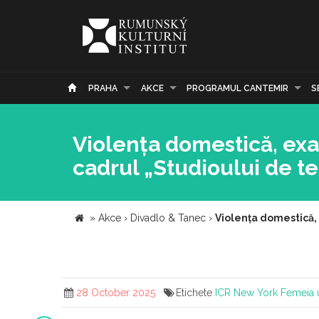
PRAHA
AKCE
PROGRAMUL CANTEMIR
S
Violența domestică, exa
cadrul „Studioului de t
»
Akce
›
Divadlo & Tanec
›
Violența domestică,
28 October 2025
Etichete
ICR New York
Femeia u