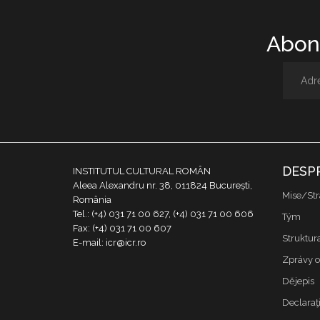
Abone
DESP
INSTITUTUL CULTURAL ROMÂN
Aleea Alexandru nr. 38, 011824 București,
Mise/Str
România
Tel.: (+4) 031 71 00 627, (+4) 031 71 00 606
Tým
Fax: (+4) 031 71 00 607
Struktur
E-mail: icr@icr.ro
Zprávy o
Dějepis
Declaraţi