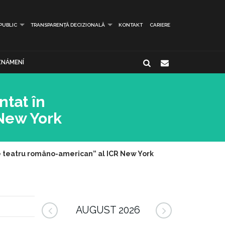
 PUBLIC
TRANSPARENȚĂ DECIZIONALĂ
KONTAKT
CARIERE
NÁMENÍ
ntat în
 New York
de teatru româno-american” al ICR New York
AUGUST 2026