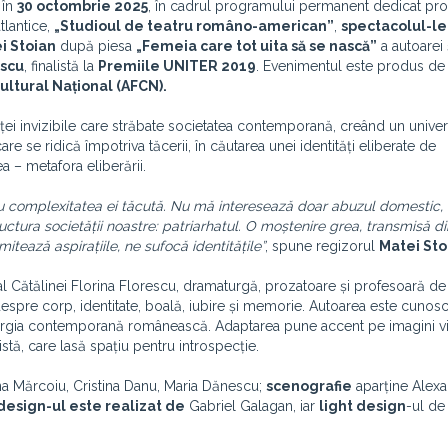
 în
30 octombrie 2025
, în cadrul programului permanent dedicat pro
tlantice,
„Studioul de teatru româno-american”
,
spectacolul-le
i Stoian
după piesa
„Femeia care tot uita să se nască”
a autoarei 
escu
, finalistă la
Premiile UNITER 2019
. Evenimentul este produs d
ultural Național (AFCN).
ei invizibile care străbate societatea contemporană, creând un unive
e se ridică împotriva tăcerii, în căutarea unei identități eliberate de
 – metafora eliberării.
u complexitatea ei tăcută. Nu mă interesează doar abuzul domestic, 
structura societății noastre: patriarhatul. O moștenire grea, transmisă di
itează aspirațiile, ne sufocă identitățile”
, spune regizorul
Matei Sto
al Cătălinei Florina Florescu, dramaturgă, prozatoare și profesoară de
despre corp, identitate, boală, iubire și memorie. Autoarea este cunos
turgia contemporană românească. Adaptarea pune accent pe imagini v
stă, care lasă spațiu pentru introspecție.
oana Mărcoiu, Cristina Danu, Maria Dănescu;
scenografie
aparține Alexa
design-ul este realizat de
Gabriel Galagan, iar
light design
-ul de