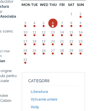
ducțiilor
MON
TUE
WED
THU
FRI
SAT
SUN
ctură
și
1
2
e
Asociația
3
4
5
6
7
8
9
rs scenic
10
11
12
13
14
15
16
17
18
19
20
21
22
23
24
25
26
27
28
29
30
ci mai
n
31
ian
.
 origine
cută pentru
CATEGORII
izuale
Literatura
ndrei
Výtvarné umění
 Cătălin
Vědy