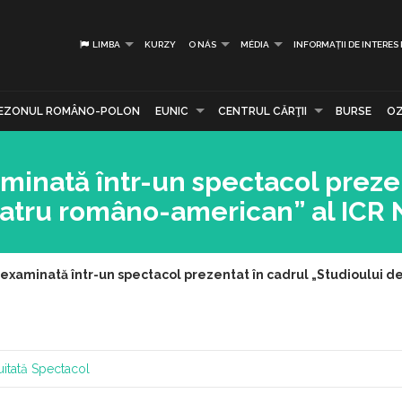
LIMBA
KURZY
O NÁS
MÉDIA
INFORMAȚII DE INTERES
EZONUL ROMÂNO-POLON
EUNIC
CENTRUL CĂRŢII
BURSE
OZ
minată într-un spectacol preze
eatru româno-american” al ICR
 examinată într-un spectacol prezentat în cadrul „Studioului 
itată
Spectacol