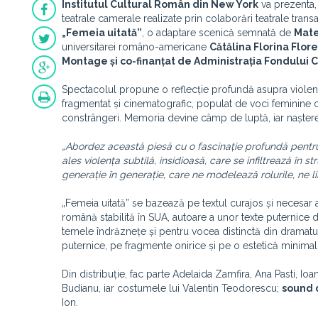
Institutul Cultural Român din New York
va prezenta,
teatrale camerale realizate prin colaborări teatrale transa
„Femeia uitată”
, o adaptare scenică semnată de
Mate
universitarei româno-americane
Cătălina Florina Flor
Montage și co-finanțat de Administrația Fondului C
Spectacolul propune o reflecție profundă asupra violenț
fragmentat și cinematografic, populat de voci feminine car
constrângeri. Memoria devine câmp de luptă, iar nașterea
„Abordez această piesă cu o fascinație profundă pentr
ales violența subtilă, insidioasă, care se infiltrează în 
generație în generație, care ne modelează rolurile, ne lim
„Femeia uitată” se bazează pe textul curajos și necesar 
română stabilită în SUA, autoare a unor texte puternice 
temele îndrăznețe și pentru vocea distinctă din drama
puternice, pe fragmente onirice și pe o estetică minimali
Din distribuție, fac parte Adelaida Zamfira, Ana Pasti, I
Budianu, iar costumele lui Valentin Teodorescu;
sound 
Ion.