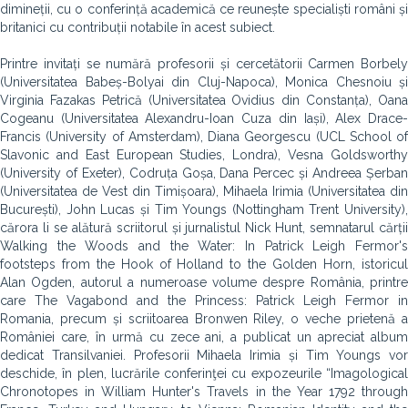
dimineții, cu o conferință academică ce reunește specialiști români și
britanici cu contribuții notabile în acest subiect.
Printre invitați se numără profesorii și cercetătorii Carmen Borbely
(Universitatea Babeș-Bolyai din Cluj-Napoca), Monica Chesnoiu și
Virginia Fazakas Petrică (Universitatea Ovidius din Constanța), Oana
Cogeanu (Universitatea Alexandru-Ioan Cuza din Iași), Alex Drace-
Francis (University of Amsterdam), Diana Georgescu (UCL School of
Slavonic and East European Studies, Londra), Vesna Goldsworthy
(University of Exeter), Codruța Goșa, Dana Percec și Andreea Șerban
(Universitatea de Vest din Timișoara), Mihaela Irimia (Universitatea din
București), John Lucas și Tim Youngs (Nottingham Trent University),
cărora li se alătură scriitorul și jurnalistul Nick Hunt, semnatarul cărții
Walking the Woods and the Water: In Patrick Leigh Fermor's
footsteps from the Hook of Holland to the Golden Horn, istoricul
Alan Ogden, autorul a numeroase volume despre România, printre
care The Vagabond and the Princess: Patrick Leigh Fermor in
Romania, precum și scriitoarea Bronwen Riley, o veche prietenă a
României care, în urmă cu zece ani, a publicat un apreciat album
dedicat Transilvaniei. Profesorii Mihaela Irimia și Tim Youngs vor
deschide, în plen, lucrările conferinţei cu expozeurile “Imagological
Chronotopes in William Hunter's Travels in the Year 1792 through