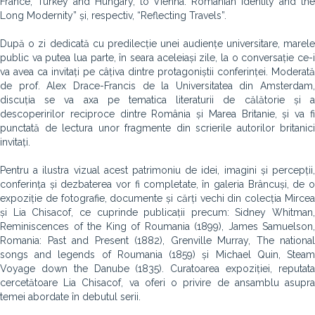
France, Turkey and Hungary, to Vienna: Romanian Identity and the
Long Modernity” și, respectiv, “Reflecting Travels”.
După o zi dedicată cu predilecție unei audiențe universitare, marele
public va putea lua parte, în seara aceleiași zile, la o conversație ce-i
va avea ca invitați pe câțiva dintre protagoniștii conferinței. Moderată
de prof. Alex Drace-Francis de la Universitatea din Amsterdam,
discuția se va axa pe tematica literaturii de călătorie și a
descoperirilor reciproce dintre România și Marea Britanie, și va fi
punctată de lectura unor fragmente din scrierile autorilor britanici
invitați.
Pentru a ilustra vizual acest patrimoniu de idei, imagini și percepții,
conferința și dezbaterea vor fi completate, în galeria Brâncuși, de o
expoziție de fotografie, documente și cărți vechi din colecția Mircea
și Lia Chisacof, ce cuprinde publicații precum: Sidney Whitman,
Reminiscences of the King of Roumania (1899), James Samuelson,
Romania: Past and Present (1882), Grenville Murray, The national
songs and legends of Roumania (1859) și Michael Quin, Steam
Voyage down the Danube (1835). Curatoarea expoziției, reputata
cercetătoare Lia Chisacof, va oferi o privire de ansamblu asupra
temei abordate în debutul serii.