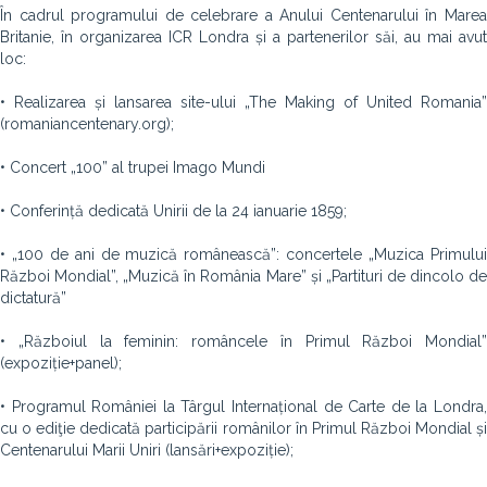
În cadrul programului de celebrare a Anului Centenarului în Marea
Britanie, în organizarea ICR Londra și a partenerilor săi, au mai avut
loc:
• Realizarea și lansarea site-ului „The Making of United Romania”
(romaniancentenary.org);
• Concert „100” al trupei Imago Mundi
• Conferință dedicată Unirii de la 24 ianuarie 1859;
• „100 de ani de muzică românească”: concertele „Muzica Primului
Război Mondial”, „Muzică în România Mare” și „Partituri de dincolo de
dictatură”
• „Războiul la feminin: româncele în Primul Război Mondial”
(expoziție+panel);
• Programul României la Târgul Internațional de Carte de la Londra,
cu o ediţie dedicată participării românilor în Primul Război Mondial și
Centenarului Marii Uniri (lansări+expoziție);