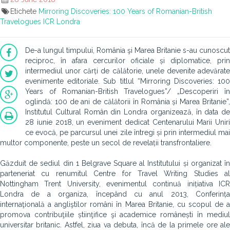
Etichete
Mirroring Discoveries: 100 Years of Romanian-British
Travelogues
ICR Londra
De-a lungul timpului, România şi Marea Britanie s-au cunoscut
reciproc, în afara cercurilor oficiale și diplomatice, prin
intermediul unor cărți de călătorie, unele devenite adevărate
evenimente editoriale. Sub titlul “Mirroring Discoveries: 100
Years of Romanian-British Travelogues”/ „Descoperiri în
oglindă: 100 de ani de călătorii în România și Marea Britanie”,
Institutul Cultural Român din Londra organizează, în data de
28 iunie 2018, un eveniment dedicat Centenarului Marii Uniri
ce evocă, pe parcursul unei zile întregi și prin intermediul mai
multor componente, peste un secol de revelații transfrontaliere.
Găzduit de sediul din 1 Belgrave Square al Institutului și organizat în
parteneriat cu renumitul Centre for Travel Writing Studies al
Nottingham Trent University, evenimentul continuă inițiativa ICR
Londra de a organiza, începând cu anul 2013, Conferința
internaţională a angliştilor români în Marea Britanie, cu scopul de a
promova contribuţiile știinţifice şi academice românești în mediul
universitar britanic. Astfel, ziua va debuta, încă de la primele ore ale