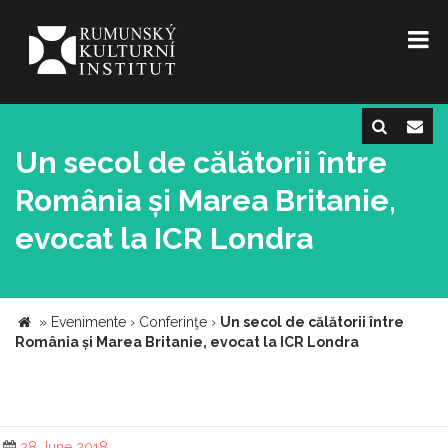
Un secol de călătorii între
România și Marea Britanie,
evocat la ICR Londra
»
Evenimente
›
Conferinţe
›
Un secol de călătorii între
România și Marea Britanie, evocat la ICR Londra
28 June 2018