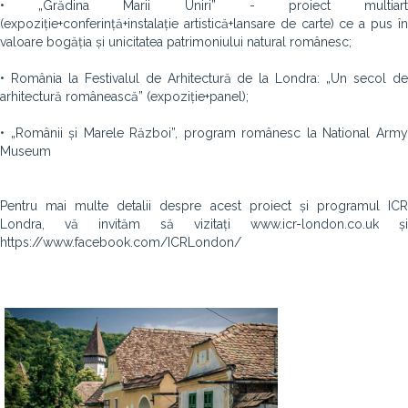
• „Grădina Marii Uniri” - proiect multiart
(expoziție+conferință+instalație artistică+lansare de carte) ce a pus în
valoare bogăția și unicitatea patrimoniului natural românesc;
• România la Festivalul de Arhitectură de la Londra: „Un secol de
arhitectură românească” (expoziție+panel);
• „Românii și Marele Război”, program românesc la National Army
Museum
Pentru mai multe detalii despre acest proiect și programul ICR
Londra, vă invităm să vizitați www.icr-london.co.uk și
https://www.facebook.com/ICRLondon/