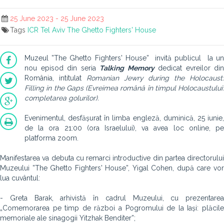
25 June 2023 - 25 June 2023
Tags
ICR Tel Aviv
The Ghetto Fighters' House
Muzeul ”The Ghetto Fighters' House” invită publicul la un
nou episod din seria
Talking Memory
dedicat evreilor din
România, intitulat
R
omanian Jewry during the Holocaust
Filling in the Gaps (Evreimea română în timpul Holocaustului:
completarea golurilor).
Evenimentul, desfășurat în limba engleză, duminică, 25 iunie,
de la ora 21:00 (ora Israelului), va avea loc online, pe
platforma zoom.
Manifestarea va debuta cu remarci introductive din partea directorului
Muzeului ”The Ghetto Fighters' House”, Yigal Cohen, după care vor
lua cuvântul:
- Greta Barak, arhivistă în cadrul Muzeului, cu prezentarea
„Comemorarea pe timp de război a Pogromului de la Iași: plăcile
memoriale ale sinagogii Yitzhak Benditer”;