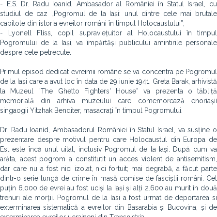
- E.S. Dr. Radu Ioanid, Ambasador al României în Statul Israel, cu
studiul de caz „Pogromul de la Iași: unul dintre cele mai brutale
capitole din istoria evreilor români în timpul Holocaustului”;
- Lyonell Fliss, copil supraviețuitor al Holocaustului în timpul
Pogromului de la Iași, va împărtăși publicului amintirile personale
despre cele petrecute.
Primul episod dedicat evreimii române se va concentra pe Pogromul
de la Iași care a avut loc în data de 29 iunie 1941. Greta Barak, arhivistă
la Muzeul ”The Ghetto Fighters' House” va prezenta o tăbliță
memorială din arhiva muzeului care comemorează enoriașii
singaogii Yitzhak Benditer, masacrați în timpul Pogromului.
Dr. Radu Ioanid, Ambasadorul României în Statul Israel, va susține o
prezentare despre motivul pentru care Holocaustul din Europa de
Est este încă unul uitat, inclusiv Pogromul de la Iași. După cum va
arăta, acest pogrom a constitutit un acces violent de antisemitism,
dar care nu a fost nici izolat, nici fortuit; mai degrabă, a făcut parte
dintr-o serie lungă de crime în masă comise de fasciștii români. Cel
puțin 6.000 de evrei au fost uciși la Iași și alți 2.600 au murit în două
trenuri ale morții. Pogromul de la Iasi a fost urmat de deportarea si
exterminarea sistematică a evreilor din Basarabia și Bucovina, și de