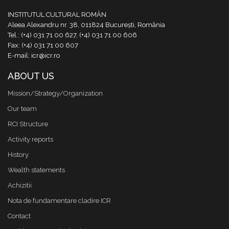
INSTITUTUL CULTURAL ROMÂN
Aleea Alexandru nr. 38, 011824 București, România
Tel.: (+4) 031 71 00 627, (+4) 031 71 00 606
Fax: (+4) 031 71 00 607
E-mail: icr@icr.ro
ABOUT US
Mission/Strategy/Organization
Our team
RCI Structure
Activity reports
History
Wealth statements
Achizitii
Nota de fundamentare cladire ICR
Contact