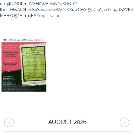
urqj4tGNQLmt1VXH0WBtSxN2qKQQiY?
fbclid=IwAR2henKxSowvpkwWjGJKXuwCF0T5yDtsA_cdRiq4RS2VEd
MHBFQ52Hjm11E#/registration
AUGUST 2026