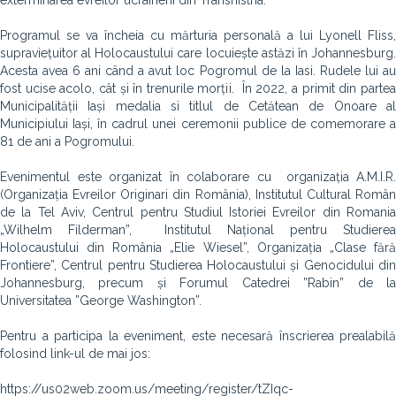
exterminarea evreilor ucraineni din Transnistria.
Programul se va încheia cu mărturia personală a lui Lyonell Fliss,
supraviețuitor al Holocaustului care locuiește astăzi în Johannesburg.
Acesta avea 6 ani când a avut loc Pogromul de la Iasi. Rudele lui au
fost ucise acolo, cât și în trenurile morții. În 2022, a primit din partea
Municipalității Iași medalia si titlul de Cetătean de Onoare al
Municipiului Iași, în cadrul unei ceremonii publice de comemorare a
81 de ani a Pogromului.
Evenimentul este organizat în colaborare cu organizația A.M.I.R.
(Organizația Evreilor Originari din România), Institutul Cultural Român
de la Tel Aviv, Centrul pentru Studiul Istoriei Evreilor din Romania
„Wilhelm Filderman”,
Institutul Național pentru Studiere
Holocaustului din România „
Elie Wiesel”, Organizația „Clase făr
Frontiere”, Centrul pentru Studierea Holocaustului și Genocidului din
Johannesburg, precum și Forumul Catedrei ”Rabin” de la
Universitatea ”George Washington”.
Pentru a participa la eveniment, este necesară înscrierea prealabilă
folosind link-ul de mai jos:
https://us02web.zoom.us/meeting/register/tZIqc-