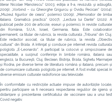
literar Nicolae Manolescu” (2003; ediţia a II-a, revăzută şi adăugită,
2009); „Vorbind – cu Gheorghe Grigurcu şi Ovidiu Pecican” (2004);
„Muzeul figurilor de ceară”, polemici (2009); „Memorator de limba
italiană. Gramatică practică” (2007), „Lectura lui Dante” (2021). A
publicat peste 200 de articole, eseuri şi polemici, în reviste culturale
din România, S.U.A., Israel, Germania, Italia. Este colaborator
permanent, ca titular de rubrică, la revista culturală „Tribuna” din Cluj.
Este redactor asociat, ca titular de rubrică, la revista „Obiectiv
cultural” din Brăila. A înfiinţat şi conduce pe internet revista culturală
poliglotă „E-Leonardo”. A participat la colocvii și simpozioane de
specialitate, a susţinut conferinţe în limbile română, italiană sau
engleză, la Bucureşti, Cluj, Beclean, Bistriţa, Brăila, Sighetu Marmaţiei
și Rodna, pe diverse teme de literatură română și italiană, precum și
de comunicare culturală poliglotă pe internet. A fost invitat special în
diverse emisiuni culturale radiofonice sau televizate.
În conformitate cu restricțiile actuale impuse de autoritățile locale,
pentru participare va fi necesară respectarea regulilor de igienă și
distanțare și prezentarea certificatului de vaccinare sau a unui test
Covid negativ.