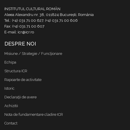
INSTITUTUL CULTURAL ROMÂN
Aleea Alexandru nr. 38, 011824 București, România
Tel.: (+4) 031 71 00 627, (+4) 031 71 00 606
Fax: (+4) 031 71 00 607
E-mail: icr@icr.ro
DESPRE NOI
Misiune / Strategie / Funcţionare
Echipa
Structura ICR
Rapoarte de activitate
Istoric
Declaraţii de avere
Achizitii
Nota de fundamentare cladire ICR
Contact