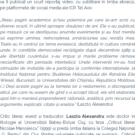
va fi publicat un scurt reportaj video, cu subtitrare în limba ebraică,
pe platformele de social media ale ICR Tel Aviv.
„Reiau pagini academice și/sau polemice pe care le-am scris cu
diverse ocazii, în ultimii aproape douăzeci de ani. Ele s-au publicat,
pe măsură ce se desfășurau anumite evenimente și au fost menite
să exprime uimirea, neîncrederea, amărăciunea sau revolta mea.
Toate au în centrul lor tema evreiască, dezbătută în cultura română
unde, în condițiile democrației recîștigate după decembrie 1989 și
ale libertății cuvântului, s-au impus și marile probleme rămase
neclarificate din perioada interbelică. Unele intervenții mi-au fost
stimulate de invitațiile de-a participa la conferințe internaționale, la
Institutul Național pentru Studierea Holocaustului din România Elie
Wiesel, București, la Universitatea din Chișinău, Republica Moldova.
(…) Deși aceste pagini au la temelia lor o nedumerire, o discrepanță
etică, pe care nu aveam de gînd s-o accept tăcut, ele sînt elaborate
apoi într-o manieră preponderent rațională, analitică, prin recursul la
argumente, explicații, citate și analize.”
(Laszlo Alexandru)
Critic literar, eseist și traducător,
Laszlo Alexandru
este doctor î
filologie al Universității Babeș-Bolyai Cluj, cu teza „Criticul literar
Nicolae Manolescu” (1999) și predă limba italiană la Colegiul Naţional
„G. Bariţiu” din Cluj. Printre volumele publicate se numără: „Criticul