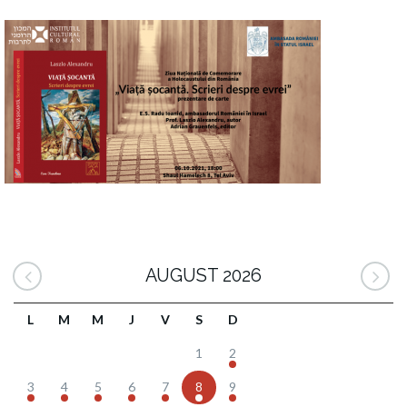
AUGUST 2026
L
M
M
J
V
S
D
1
2
3
4
5
6
7
8
9