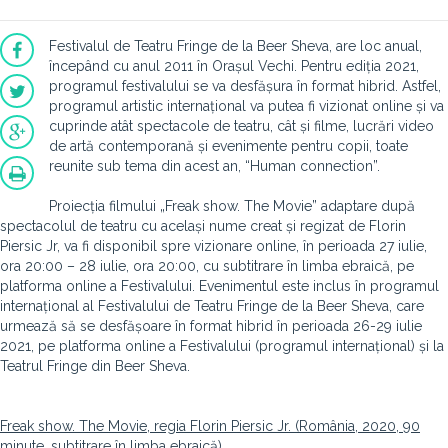
Festivalul de Teatru Fringe de la Beer Sheva, are loc anual,
începând cu anul 2011 în Orașul Vechi. Pentru ediția 2021,
programul festivalului se va desfășura în format hibrid. Astfel,
programul artistic internațional va putea fi vizionat online și va
cuprinde atât spectacole de teatru, cât și filme, lucrări video
de artă contemporană și evenimente pentru copii, toate
reunite sub tema din acest an, “Human connection”.
Proiecția filmului „Freak show. The Movie” adaptare după
spectacolul de teatru cu același nume creat și regizat de Florin
Piersic Jr, va fi disponibil spre vizionare online, în perioada 27 iulie,
ora 20:00 – 28 iulie, ora 20:00, cu subtitrare în limba ebraică, pe
platforma online a Festivalului. Evenimentul este inclus în programul
internațional al Festivalului de Teatru Fringe de la Beer Sheva, care
urmează să se desfășoare în format hibrid în perioada 26-29 iulie
2021, pe platforma online a Festivalului (programul internațional) și la
Teatrul Fringe din Beer Sheva.
Freak show. The Movie
, regia Florin Piersic Jr. (România, 2020, 90
minute, subtitrare în limba ebraică)