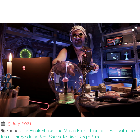
19 July 2021
Etichete
Icr
Freak Show. The Movie
Florin Piersic Jr
Festivalul de
Teatru Fringe de la Beer Sheva
Tel Aviv
Regie film