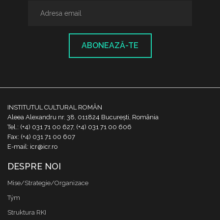
ABONEAZĂ-TE
INSTITUTUL CULTURAL ROMÂN
Aleea Alexandru nr. 38, 011824 București, România
Tel.: (+4) 031 71 00 627, (+4) 031 71 00 606
Fax: (+4) 031 71 00 607
E-mail: icr@icr.ro
DESPRE NOI
Mise/Strategie/Organizace
Tým
Struktura RKI