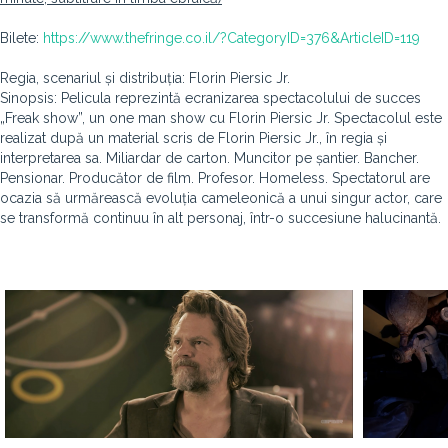
Bilete:
https://www.thefringe.co.il/?CategoryID=376&ArticleID=119
Regia, scenariul și distribuția: Florin Piersic Jr.
Sinopsis: Pelicula reprezintă ecranizarea spectacolului de succes
„Freak show”, un one man show cu Florin Piersic Jr. Spectacolul este
realizat după un material scris de Florin Piersic Jr., în regia și
interpretarea sa. Miliardar de carton. Muncitor pe șantier. Bancher.
Pensionar. Producător de film. Profesor. Homeless. Spectatorul are
ocazia să urmărească evoluția cameleonică a unui singur actor, care
se transformă continuu în alt personaj, într-o succesiune halucinantă.