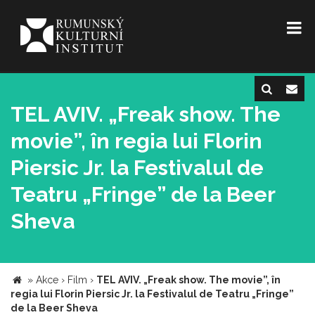
TEL AVIV. „Freak show. The
movie”, în regia lui Florin
Piersic Jr. la Festivalul de
Teatru „Fringe” de la Beer
Sheva
»
Akce
›
Film
›
TEL AVIV. „Freak show. The movie”, în
regia lui Florin Piersic Jr. la Festivalul de Teatru „Fringe”
de la Beer Sheva