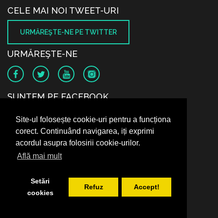
CELE MAI NOI TWEET-URI
URMĂREŞTE-NE PE TWITTER
URMĂREŞTE-NE
SUNTEM PE FACEBOOK
Site-ul folosește cookie-uri pentru a funcționa
corect. Continuând navigarea, iți exprimi
acordul asupra folosirii cookie-urilor.
Află mai mult
Setări
Refuz
Accept!
cookies