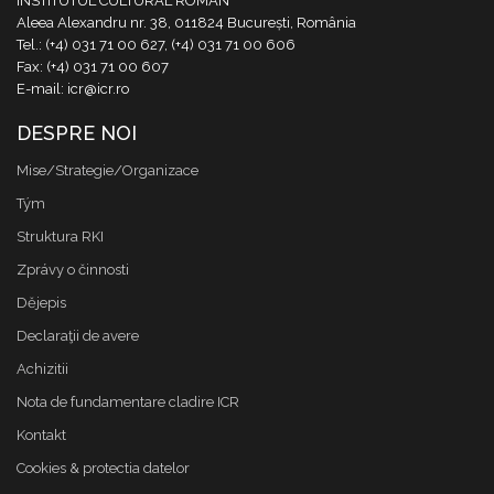
INSTITUTUL CULTURAL ROMÂN
Aleea Alexandru nr. 38, 011824 București, România
Tel.: (+4) 031 71 00 627, (+4) 031 71 00 606
Fax: (+4) 031 71 00 607
E-mail: icr@icr.ro
DESPRE NOI
Mise/Strategie/Organizace
Tým
Struktura RKI
Zprávy o činnosti
Dějepis
Declaraţii de avere
Achizitii
Nota de fundamentare cladire ICR
Kontakt
Cookies & protectia datelor