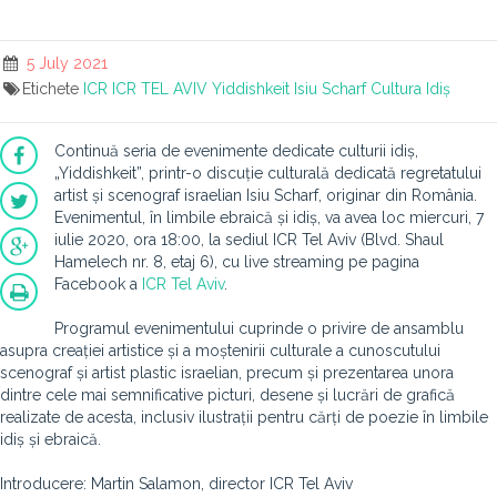
5 July 2021
Etichete
ICR
ICR TEL AVIV
Yiddishkeit
Isiu Scharf
Cultura Idiș
Continuă seria de evenimente dedicate culturii idiș,
„Yiddishkeit”, printr-o discuție culturală dedicată regretatului
artist și scenograf israelian Isiu Scharf, originar din România.
Evenimentul, în limbile ebraică și idiș, va avea loc miercuri, 7
iulie 2020, ora 18:00, la sediul ICR Tel Aviv (Blvd. Shaul
Hamelech nr. 8, etaj 6), cu live streaming pe pagina
Facebook a
ICR Tel Aviv
.
Programul evenimentului cuprinde o privire de ansamblu
asupra creației artistice și a moștenirii culturale a cunoscutului
scenograf și artist plastic israelian, precum și prezentarea unora
dintre cele mai semnificative picturi, desene și lucrări de grafică
realizate de acesta, inclusiv ilustrații pentru cărți de poezie în limbile
idiș și ebraică.
Introducere: Martin Salamon, director ICR Tel Aviv