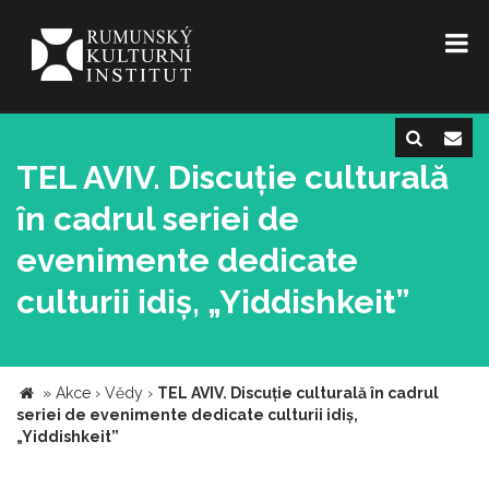
TEL AVIV. Discuție culturală
în cadrul seriei de
evenimente dedicate
culturii idiș, „Yiddishkeit”
»
Akce
›
Vědy
›
TEL AVIV. Discuție culturală în cadrul
seriei de evenimente dedicate culturii idiș,
„Yiddishkeit”