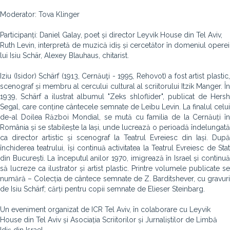
Moderator: Tova Klinger
Participanți: Daniel Galay, poet și director Leyvik House din Tel Aviv,
Ruth Levin, interpretă de muzică idiș și cercetător în domeniul operei
lui Isiu Schär, Alexey Blauhaus, chitarist.
Iziu (Isidor) Schärf (1913, Cernăuţi - 1995, Rehovot) a fost artist plastic,
scenograf și membru al cercului cultural al scriitorului Itzik Manger. În
1939, Schärf a ilustrat albumul "Zeks shloflider", publicat de Hersh
Segal, care conține cântecele semnate de Leibu Levin. La finalul celui
de-al Doilea Război Mondial, se mută cu familia de la Cernăuți în
România și se stabilește la Iași, unde lucrează o perioadă îndelungată
ca director artistic și scenograf la Teatrul Evreiesc din Iași. După
închiderea teatrului, își continuă activitatea la Teatrul Evreiesc de Stat
din București. La începutul anilor 1970, imigrează în Israel și continuă
să lucreze ca ilustrator și artist plastic. Printre volumele publicate se
numără – Colecția de cântece semnate de Z. Barditshever, cu gravuri
de Isiu Schärf; cărți pentru copii semnate de Elieser Steinbarg.
Un eveniment organizat de ICR Tel Aviv, în colaborare cu Leyvik
House din Tel Aviv și Asociația Scriitorilor și Jurnaliștilor de Limbă