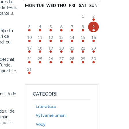
ureș la
MON
TUE
WED
THU
FRI
SAT
SUN
 de Teatru,
pante la
1
2
3
4
5
6
7
8
9
ații din
uri de
10
11
12
13
14
15
16
rad, cu
17
18
19
20
21
22
23
24
25
26
27
28
29
30
destinat
urciei.
31
ii zilnic,
CATEGORII
emnată de
Literatura
ituții de
Výtvarné umění
Român
ațional.
Vědy