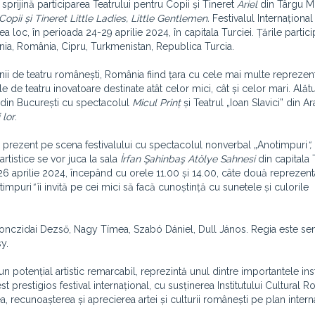
 sprijină participarea Teatrului pentru Copii și Tineret
Ariel
din Târgu M
Copii și Tineret Little Ladies, Little Gentlemen.
Festivalul Internațional
ea loc, în perioada 24-29 aprilie 2024, în capitala Turciei. Țările partici
ania, România, Cipru, Turkmenistan, Republica Turcia.
nii de teatru românești, România fiind țara cu cele mai multe reprezent
ole de teatru inovatoare destinate atât celor mici, cât și celor mari. Alăt
din București cu spectacolul
Micul Prinț
și Teatrul „Ioan Slavici” din A
 lor
.
 prezent pe scena festivalului cu spectacolul nonverbal „Anotimpuri
“,
artistice se vor juca la sala
İrfan Şahinbaş Atölye Sahnesi
din capitala T
 26 aprilie 2024, începând cu orele 11.00 și 14.00, câte două reprezentaț
timpuri
“
îi invită pe cei mici să facă cunoștință cu sunetele și culorile
i: Bonczidai Dezső, Nagy Tímea, Szabó Dániel, Dull János. Regia este s
y.
n potențial artistic remarcabil, reprezintă unul dintre importantele inst
t prestigios festival internațional, cu susținerea Institutului Cultural 
, recunoașterea și aprecierea artei și culturii românești pe plan intern