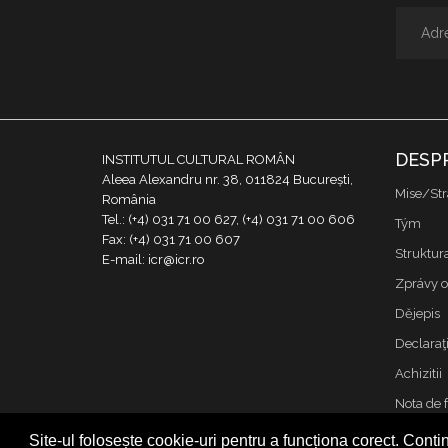
DESP
INSTITUTUL CULTURAL ROMÂN
Aleea Alexandru nr. 38, 011824 București,
Mise/Str
România
Tel.: (+4) 031 71 00 627, (+4) 031 71 00 606
Tým
Fax: (+4) 031 71 00 607
Struktur
E-mail: icr@icr.ro
Zprávy o
Dějepis
Declaraţi
Achizitii
Nota de 
Kontakt
Site-ul folosește cookie-uri pentru a funcționa corect. Contin