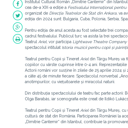
Institutul Cultural Român „Dimitrie Cantemir” din Istanbul
cea de-a XIX-a ediție a
Festivalului Internațional pentru 
organizat de
Direcția Teatrelor de Stat din Ankara,
va av
ediția din 2024 sunt: Bulgaria, Cuba, Polonia, Serbia, Sp
Pentru ediția de anul acesta au fost selectate trei compa
cadrul festivalului. Publicul turc va asista la trei spectac
Teatrul
Ariel,
vor participa
Lightwave Theatre Company
spectacolul intitulat
Istoria muzicii pentru copii și părinții
Teatrul pentru Copii și Tineret
Ariel
din Târgu Mureș va fi
copiilor cu vârste cuprinse între 0-4 ani. Reprezentațiile 
Actorii români vor susține în zilele de 25 aprilie 2024 și
a câte 45 de minute fiecare. Spectacolul nonverbal „Ano
anotimpurilor, cu viețuitoarele și miracolul naturii.
Din distribuția spectacolului de teatru fac parte actori
Olga Barabás, iar scenografia este creat de Ildikó Lukács
Teatrul pentru Copii și Tineret
Ariel
din Târgu Mureș, cu u
cultură de stat din România. Participarea României la aces
„Dimitrie Cantemir“ din Istanbul, contribuie la promovarea