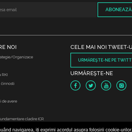
ABONEAZĂ
RE NOI
CELE MAI NOI TWEET-U
ategie/Organizace
URMĂREŞTE-NE PE TWITT
URMĂREŞTE-NE
a RKI
 činnosti
i de avere
fundamentare cladire ICR
uând navigarea, iți exprimi acordul asupra folosirii cookie-urilor