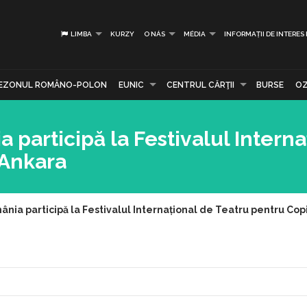
LIMBA
KURZY
O NÁS
MÉDIA
INFORMAȚII DE INTERES
EZONUL ROMÂNO-POLON
EUNIC
CENTRUL CĂRŢII
BURSE
OZ
 participă la Festivalul Interna
 Ankara
nia participă la Festivalul Internațional de Teatru pentru Copi