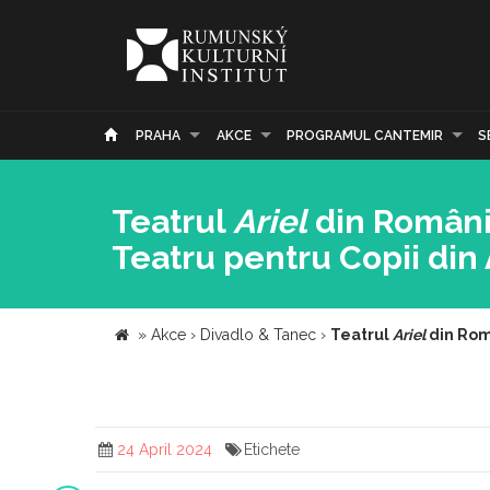
PRAHA
AKCE
PROGRAMUL CANTEMIR
S
Teatrul
Ariel
din România
Teatru pentru Copii din
»
Akce
›
Divadlo & Tanec
›
Teatrul
Ariel
din Româ
24 April 2024
Etichete