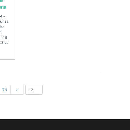
da
ona
e –
cunsă,
ele
a
i, 19
oriul
76