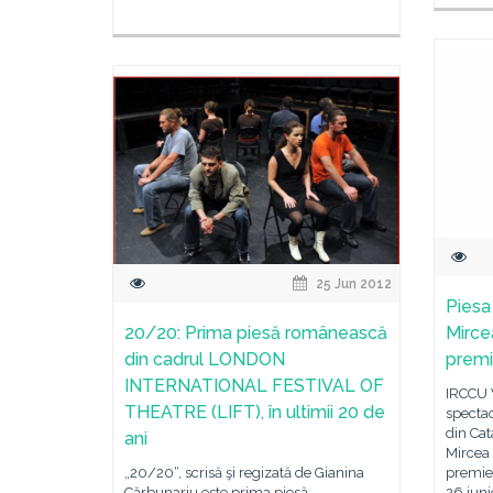
25 Jun 2012
Piesa 
20/20: Prima piesă românească
Mirce
din cadrul LONDON
premie
INTERNATIONAL FESTIVAL OF
IRCCU 
THEATRE (LIFT), în ultimii 20 de
spectac
din Cat
ani
Mircea 
„20/20“, scrisă şi regizată de Gianina
premier
Cărbunariu este prima piesă
26 iuni