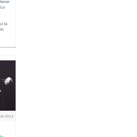
rtener
lui
,
ui la
nic
ar 2012