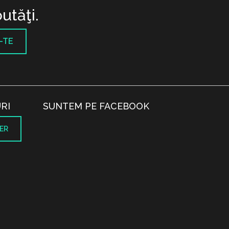
utăţi.
-TE
RI
SUNTEM PE FACEBOOK
ER