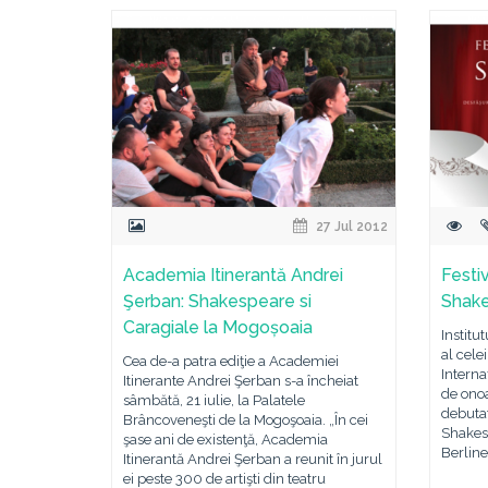
27 Jul 2012
Academia Itinerantă Andrei
Festiv
Şerban: Shakespeare si
Shake
Caragiale la Mogoșoaia
Institu
al celei
Cea de-a patra ediţie a Academiei
Interna
Itinerante Andrei Şerban s-a încheiat
de onoa
sâmbătă, 21 iulie, la Palatele
debutat
Brâncoveneşti de la Mogoşoaia. „În cei
Shakes
şase ani de existenţă, Academia
Berline
Itinerantă Andrei Şerban a reunit în jurul
ei peste 300 de artişti din teatru