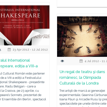
23 Apr 2012 - 12 Jul 2012
alul Internațional
4 Jul 2012 - 11 
speare, ediția a VIII-a
Un regal de teatru şi dans
tul Cultural Român este partener
românesc, la Olimpiada
 de a VIII-a ediții a Festivalului
țional Shakespeare - președinte
Culturală de la Londra
re, Radu Beligan - care a
 la Craiova, pe 23 aprilie, cu
Trei artişti de marcă ai generaţiei
peare’s Sonnets, prezentat de
experimentale, Geanina Cărbunar
r Ensemble din Berlin, spectacol
Ioana Păun şi Arcadie Rusu îşi pre
spectacolele pe unele dintre cele