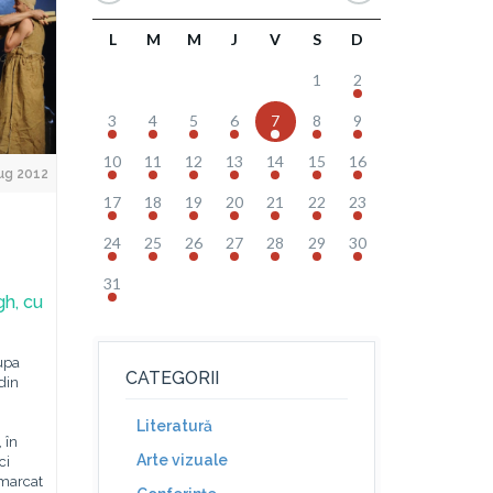
L
M
M
J
V
S
D
1
2
3
4
5
6
7
8
9
10
11
12
13
14
15
16
ug 2012
17
18
19
20
21
22
23
24
25
26
27
28
29
30
31
gh, cu
upa
CATEGORII
din
Literatură
 în
Arte vizuale
ci
 marcat