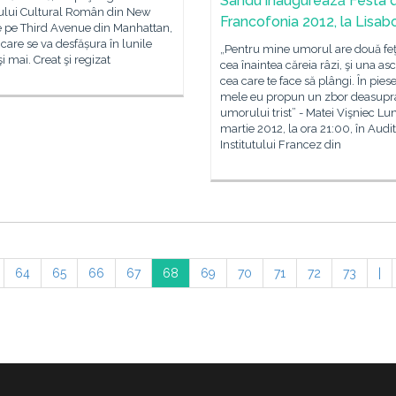
Sandu inaugurează Festa 
tului Cultural Român din New
Francofonia 2012, la Lisab
e pe Third Avenue din Manhattan,
 care se va desfășura în lunile
„Pentru mine umorul are două feţ
şi mai. Creat şi regizat
cea înaintea căreia râzi, şi una as
cea care te face să plângi. În pies
mele eu propun un zbor deasupr
umorului trist” - Matei Vişniec Lun
martie 2012, la ora 21:00, în Audit
Institutului Francez din
64
65
66
67
68
69
70
71
72
73
|