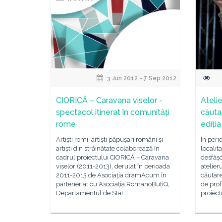
3 Jun 2012 - 7 Sep 2012
CIORICĂ – Caravana viselor -
Atelie
spectacol itinerat în comunități
căutar
rome
ediția
Artiști romi, artiști păpușari români și
În peri
artiști din străinătate colaborează în
locali
cadrul proiectului CIORICĂ – Caravana
desfășo
viselor (2011-2013), derulat în perioada
atelier
2011-2013 de Asociaţia dramAcum în
căutare
parteneriat cu Asociația RomanoButiQ,
de prof
Departamentul de Stat
proiec