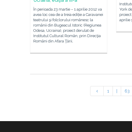
Ucraina, ediţia a III-a
Institu
În perioada 23 martie – 1 aprilie 2012 va
York d
avea loc cea de a treia ediție a Caravanei
proiect
teatrului şi folclorului românesc la
aprilie 
românii din Bugeacul Istoric (Regiunea
Odesa, Ucraina), proiect derulat de
Institutul Cultural Român, prin Direcţia
Români din Afara Ţării,
1
|
63