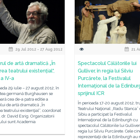
29 Jul 2012 - 27 Aug 2012
21 A
rul de artă dramatică „În
Spectacolul Călătoriile lui
ea teatrului existențial“,
Gulliver, în regia lui Silviu
 a IV-a
Purcărete, la Festivalul
Internaţional de la Edinbur
oada 29 iulie – 27 august 2012, în
sprijinul ICR
tatea germană Burghausen se
ară cea de-a patra editie a
În perioada 17-20 august 2012, tr
ului de artă dramatică „În
Teatrului Naţional „Radu Stanca” 
a teatrului existenţial“, coordonat
Sibiu a participat la Festivalul
. dr. David Esrig. Organizatorii
Internaţional de la Edinburgh cu
tului sunt Academia
spectacolul Călătoriile lui Gulliver,
regia lui Silviu Purcărete. Cele cin
reprezentaţii de la Edinburgh au