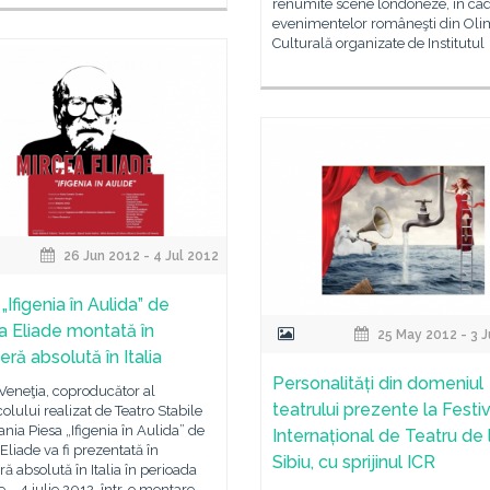
renumite scene londoneze, în ca
evenimentelor româneşti din Ol
Culturală organizate de Institutul
26 Jun 2012 - 4 Jul 2012
„Ifigenia în Aulida” de
a Eliade montată în
25 May 2012 - 3 
ră absolută în Italia
Personalități din domeniul
Veneţia, coproducător al
teatrului prezente la Festiv
olului realizat de Teatro Stabile
ania Piesa „Ifigenia în Aulida” de
Internațional de Teatru de 
Eliade va fi prezentată în
Sibiu, cu sprijinul ICR
ă absolută în Italia în perioada
e – 4 iulie 2012, într-o montare