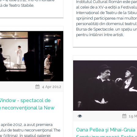
Institutul Cultural Român este pa
tă de Teatro Stabile,
al celei de a XV-a ediții a Festivalu
Internațional de Teatru de la Sibiu
sprijinind participarea mai multor
personalități din domeniul teatrul
Bursa de Spectacole, un spațiu u
pentru întâlniri între artiști,
4 Apr 2012
indow - spectacol de
u neconvenţional la New
19 M
2 aprilie 2012, a avut premiera
Oana Pellea şi Mihai-Gruia
ului de teatru neconvenţional The
(Vitrina), în spaţiul galeriei