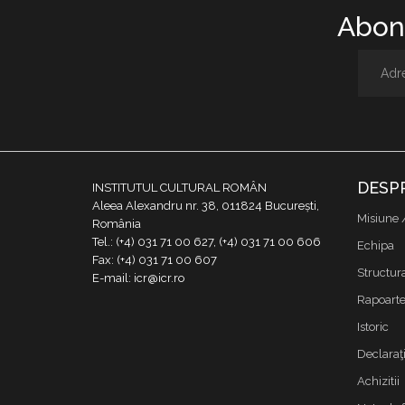
Abone
DESP
INSTITUTUL CULTURAL ROMÂN
Aleea Alexandru nr. 38, 011824 București,
Misiune 
România
Tel.: (+4) 031 71 00 627, (+4) 031 71 00 606
Echipa
Fax: (+4) 031 71 00 607
Structur
E-mail: icr@icr.ro
Rapoarte 
Istoric
Declaraţi
Achizitii