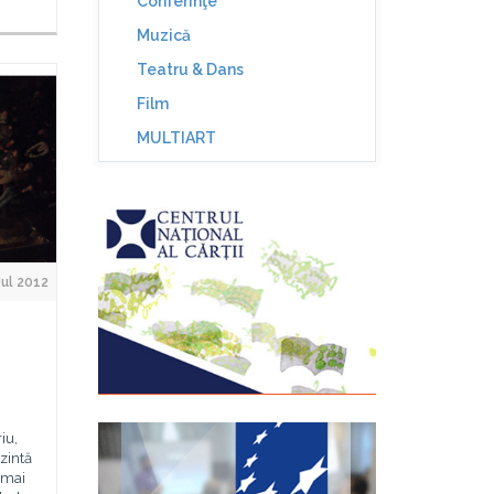
Conferinţe
Muzică
Teatru & Dans
Film
MULTIART
Jul 2012
iu,
zintă
 mai