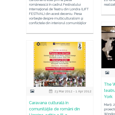
românească în cadrul Festivalului
realiza
Internaţional de Teatru din Londra (LIFT
FESTIVAL) din acest deceniu. Piesa
vorbeşte despre multiculturalism şi
conflictele din interiorul comunităţilor
The W
teatr
23 Mar 2012 - 1 Apr 2012
York
Caravana culturală în
Marți, 
comunităţile de români din
proiect
Window 