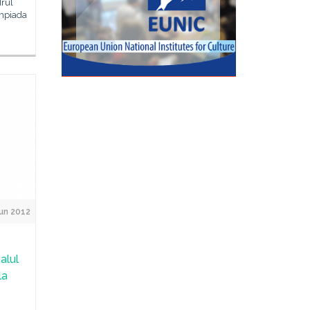
drul
impiada
Jun 2012
alul
la