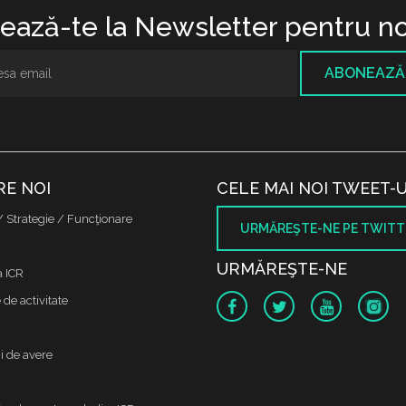
ază-te la Newsletter pentru no
ABONEAZĂ
RE NOI
CELE MAI NOI TWEET-U
/ Strategie / Funcţionare
URMĂREŞTE-NE PE TWITT
URMĂREŞTE-NE
a ICR
de activitate
i de avere