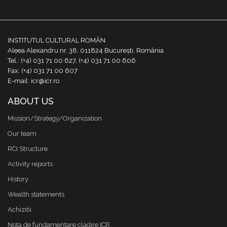
INSTITUTUL CULTURAL ROMÂN
Aleea Alexandru nr. 38, 011824 București, România
Tel.: (+4) 031 71 00 627, (+4) 031 71 00 606
Fax: (+4) 031 71 00 607
E-mail: icr@icr.ro
ABOUT US
Mission/Strategy/Organization
Our team
RCI Structure
Activity reports
History
Wealth statements
Achizitii
Nota de fundamentare cladire ICR