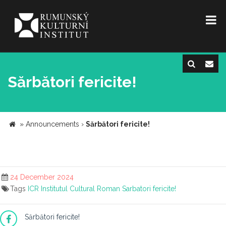
Sărbători fericite!
»
Announcements
›
Sărbători fericite!
24 December 2024
Tags
ICR
Institutul Cultural Roman
Sarbatori fericite!
Sărbători fericite!