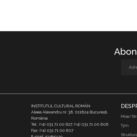
Abone
DESP
INSTITUTUL CULTURAL ROMÂN
Aleea Alexandru nr. 38, 011824 București,
Mise/Str
România
Tel.: (+4) 031 71 00 627, (+4) 031 71 00 606
Tým
Fax: (+4) 031 71 00 607
Struktur
E-mail: icr@icr.ro