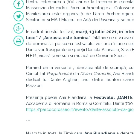
Pentru celebrarea a 700 ani de la trecerea în eternit
Massenzio din cadrul Parcului Arheologic al Colosseu
Manifestarea este organizată de Parco Archeologico 
Scriitorilor și MAR Muzeul de Artă din Ravenna și se bucu
În cadrul acestui festival,
marți, 13 iulie 2021, în int
luce” / „Aceasta este lumina”
, întâlnire ce o va avea 
de domnia sa, pe scena festivalului vor urca în acea seară
Dante vor fi asigurate de poeții Daniela Attanasio, Silvia
H.E.R., vioară și versuri și muzică de Giovanni Succi.
Pornind de la versurile „Libertatea atât de scumpă, cu
Cântul I al
Purgatoriului
din
Divina Comedie
, Ana Blandi
dedicat lui Dante Alighieri, unul dintre făuritorii ca
Mazzoni.
Prezența poetei Ana Blandiana la
Festivalul „DANTE
Accademia di Romania in Roma și Comitetul Dante 700 și su
https://parcocolosseo.it/evento/dante-assoluto-da-giove
***
Născută în 1942, la Timișoara,
Ana Blandiana
a debutat 