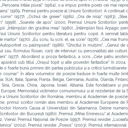
„Persoana întâia plural” (1964), s-a impus printre poeții cei mai reprez
aină” (1969, Premiul pentru poezie al Uniunii Scriitorilor). A continuat c
omn” (1977), „Ochiul de greier” (1981), „Ora de nisip” (1983), „Ste
eri” (1998), „Soarele de apoi” (2000, Premiul Uniunii Scriitorilor pent
pii: „Întâmplări din grădina mea” (1980), „Întâmplări fără Arpagic pent
ul Uniunii Scriitorilor pentru literatură pentru copii). A semnat table
martor” (1970), „Eu scriu, tu scrii, el, ea scrie” (1976), „Cea mai fru
Autoportret cu palimpsest” (1986), "Ghicitul în mulțimi”, „Geniul de a 
l său, Romulus Rusan, cărți de interviuri cu personalități ale culturii
rii” (1977). Abordând și proza fantastică, a scris „Cele patru anotimp
ărând sub titlul „Orașul topit și alte povestiri fantastice” în 2004. 
o foarte bună primire din partea publicului și a criticii (următoarele 
e coșmar”. În afara volumelor de poezie traduse în foarte multe limb
, SUA, Italia, Spania, Franța, Belgia, Germania, Austria, Olanda, Finlan
 Siria, Grecia, China, Japonia, Israel, Albania. Este fondatoare și pr
 Europei, Memorialul victimelor comunismului și al rezistenței de la S
 a Uniunii Scriitorilor din România, membru al Academiei de poezie
zie, primul scriitor român ales membru al Academiei Europene de P
e Doctor Honoris Causa al Universității din Salamanca. Deține numer
ei Scriitorilor din București (1980), Premiul „Mihai Eminescu” al Acade
2, Viena), Premiul Național de Poezie (1997), Premiul revistei „Luceafăr
lenica” (2002), Premiul revistei „Poesis” (2003), Premiul internaționa