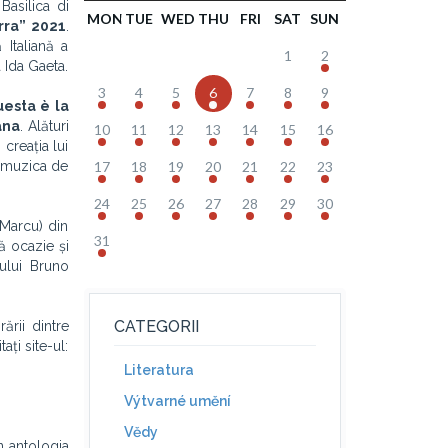
Basilica di
MON
TUE
WED
THU
FRI
SAT
SUN
rra” 2021
.
Italiană a
1
2
 Ida Gaeta.
3
4
5
6
7
8
9
esta è la
ana
. Alături
10
11
12
13
14
15
16
 creația lui
i, muzica de
17
18
19
20
21
22
23
24
25
26
27
28
29
30
 Marcu) din
31
ă ocazie și
rului Bruno
CATEGORII
ării dintre
ți site-ul:
Literatura
Výtvarné umění
Vědy
în antologia