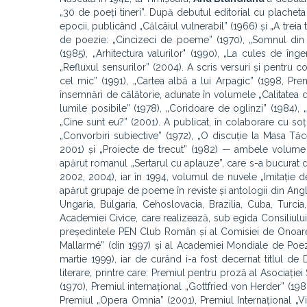
„30 de poeți tineri”. După debutul editorial cu placheta 
epocii, publicând „Călcâiul vulnerabil” (1966) și „A treia t
de poezie: „Cincizeci de poeme” (1970), „Somnul din s
(1985), „Arhitectura valurilor" (1990), „La cules de îng
„Refluxul sensurilor” (2004). A scris versuri și pentru co
cel mic” (1991), „Cartea albă a lui Arpagic” (1998, Premi
însemnări de călătorie, adunate în volumele „Calitatea de 
lumile posibile” (1978), „Coridoare de oglinzi” (1984), „
„Cine sunt eu?” (2001). A publicat, în colaborare cu soțu
„Convorbiri subiective” (1972), „O discuție la Masa Tăce
2001) și „Proiecte de trecut” (1982) — ambele volume ap
apărut romanul „Sertarul cu aplauze”, care s-a bucurat de 
2002, 2004), iar în 1994, volumul de nuvele „Imitație d
apărut grupaje de poeme în reviste și antologii din Anglia
Ungaria, Bulgaria, Cehoslovacia, Brazilia, Cuba, Turcia,
Academiei Civice, care realizează, sub egida Consiliului
președintele PEN Club Român și al Comisiei de Onoare
Mallarmé” (din 1997) și al Academiei Mondiale de Poe
martie 1999), iar de curând i-a fost decernat titlul d
literare, printre care: Premiul pentru proză al Asociați
(1970), Premiul internațional „Gottfried von Herder” (198
Premiul „Opera Omnia” (2001), Premiul Internațional „Vi