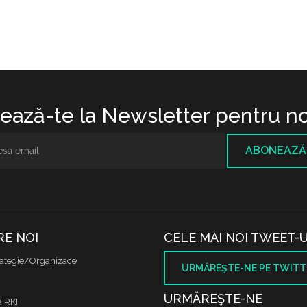
ază-te la Newsletter pentru no
ABONEAZĂ
RE NOI
CELE MAI NOI TWEET-U
ategie/Organizace
URMĂREŞTE-NE PE TWITT
URMĂREŞTE-NE
a RKI