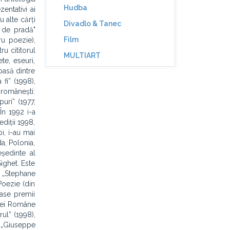
Hudba
entativi ai
u alte cărți
Divadlo & Tanec
a de pradă"
Film
ru poezie),
ru cititorul
MULTIART
te, eseuri,
moasă dintre
fi” (1998),
 românești:
uri” (1977,
În 1992 i-a
ediții 1998,
i, i-au mai
da, Polonia,
eședinte al
ighet. Este
 „Stephane
oezie (din
oase premii
miei Române
ul” (1998),
l „Giuseppe