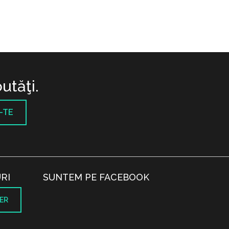
utăţi.
-TE
RI
SUNTEM PE FACEBOOK
ER