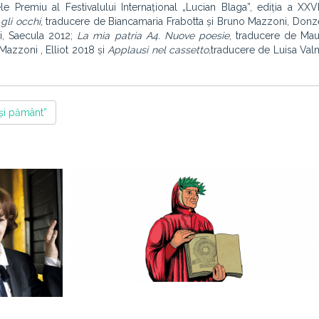
ele Premiu al Festivalului Internațional „Lucian Blaga”, ediția a XXVI
gli occhi
, traducere de Biancamaria Frabotta și Bruno Mazzoni, Donz
i, Saecula 2012;
La mia patria A4. Nuove poesie
, traducere de Mau
Mazzoni , Elliot 2018 și
Applausi nel cassetto,
traducere de Luisa Valma
și pământ”