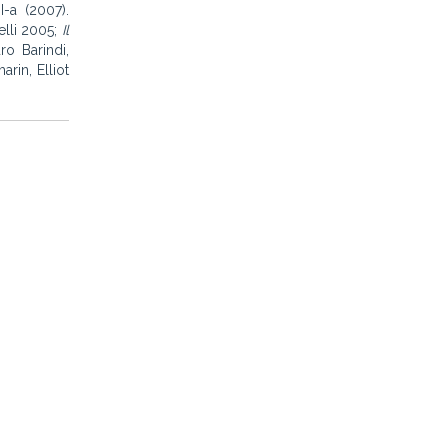
I-a (2007).
elli 2005;
Il
ro Barindi,
rin, Elliot