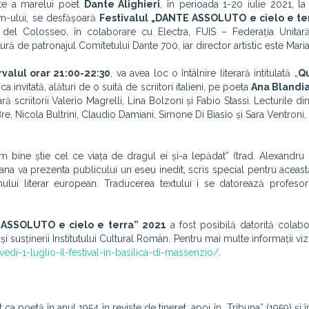
ate a marelui poet
Dante Alighieri
,
în perioada 1-20 iulie 2021, la 
m-ului, se desfășoară
Festivalul „DANTE ASSOLUTO e cielo e te
del Colosseo, în colaborare cu Electra, FUIS – Federația Unitară 
ră de patronajul Comitetului Dante 700, iar director artistic este Maria
ervalul orar 21:00-22:30
, va avea loc o întâlnire literară intitulată „
Qu
ca invitată, alături de o suită de scriitori italieni, pe poeta
Ana Blandi
 scriitorii Valerio Magrelli, Lina Bolzoni și Fabio Stassi. Lecturile din
 Bre, Nicola Bultrini, Claudio Damiani, Simone Di Biasio și Sara Ventron
m bine știe cel ce viața de dragul ei și-a lepădat” (trad. Alexandru
ana va prezenta publicului un eseu inedit, scris special pentru aceast
nonului literar european. Traducerea textului i se datorează profeso
 ASSOLUTO e cielo e terra” 2021
a fost posibilă datorită colabor
sținerii Institutului Cultural Român. Pentru mai multe informații vizita
di-1-luglio-il-festival-in-basilica-di-massenzio/
.
ca poetă în anul 1954 în reviste de tineret, apoi în „Tribuna” (1959) și 