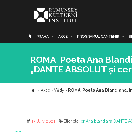
PRAHA
AKCE
PROGRAMUL CANTEMIR
S
ROMA. Poeta Ana Blandian
„DANTE ABSOLUT și cer
»
Akce
›
Vědy
›
ROMA. Poeta Ana Blandiana, în 
13 July 2021
Etichete
Icr
Ana blandiana
DANTE AS