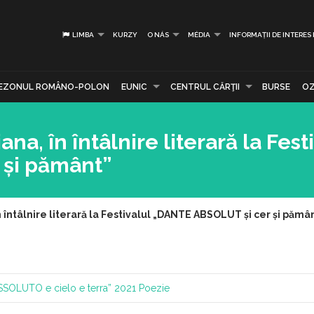
LIMBA
KURZY
O NÁS
MÉDIA
INFORMAȚII DE INTERES
EZONUL ROMÂNO-POLON
EUNIC
CENTRUL CĂRŢII
BURSE
OZ
a, în întâlnire literară la Fest
 și pământ”
întâlnire literară la Festivalul „DANTE ABSOLUT și cer și pămâ
SOLUTO e cielo e terra” 2021
Poezie