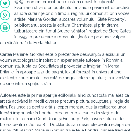
1989, moment crucial pentru istoria noastră naţională.
Evenimentul va oferi publicului britanic o privire introspectivă
asupra suferinţelor din timpul regimului comunist, prin vocea
artistei Mariana Gordan, autoarea volumului "State Property",
publicat anul acesta la editura Charmides, şi prin drama
tulburătoare din filmul „Vulpe-vânător”, regizat de Stere Gulea
în 1993, o prelucrare a romanului „Încă de pe atunci vulpea
era vânătorul” de Herta Müller.
Cartea Marianei Gordan este o prezentare desăvârşită a exilului, un
volum autobiografic inspirat din experienţele autoarei în România
comunistă, lupta cu Securitatea şi provocările imigrării în Marea
Britanie. În aproape 250 de pagini, textul forează în universul unei
existenţe zbuciumate, marcată de angoasele refugiului şi reinventării
de sine într-un spaţiu străin.
Autoarea este la prima apariţie editorială, fiind cunoscută mai ales ca
artistă activând în medii diverse precum pictura, sculptura şi regia de
film. Pasiunea sa pentru artă şi experiment au dus la realizarea unor
lucrări importante în Londra, precum mozaicurile din staţiile de
metrou Tottenham Court Road şi Finsbury Park, basoreliefurile de
bronz pentru clădirea B.T. Docklands sau desenele pentru echipa de
rugby "All Blacks". Mariana Gordan trăieşte la Londra, dar are frecvent