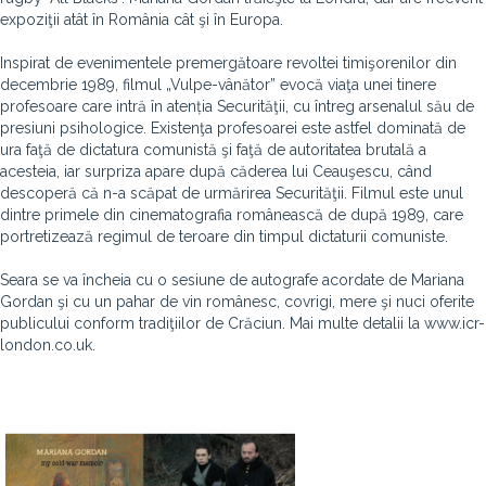
expoziţii atât în România cât şi în Europa.
Inspirat de evenimentele premergătoare revoltei timişorenilor din
decembrie 1989, filmul „Vulpe-vânător” evocă viaţa unei tinere
profesoare care intră în atenția Securităţii, cu întreg arsenalul său de
presiuni psihologice. Existenţa profesoarei este astfel dominată de
ura faţă de dictatura comunistă şi faţă de autoritatea brutală a
acesteia, iar surpriza apare după căderea lui Ceauşescu, când
descoperă că n-a scăpat de urmărirea Securităţii. Filmul este unul
dintre primele din cinematografia românească de după 1989, care
portretizează regimul de teroare din timpul dictaturii comuniste.
Seara se va încheia cu o sesiune de autografe acordate de Mariana
Gordan şi cu un pahar de vin românesc, covrigi, mere şi nuci oferite
publicului conform tradiţiilor de Crăciun. Mai multe detalii la www.icr-
london.co.uk.