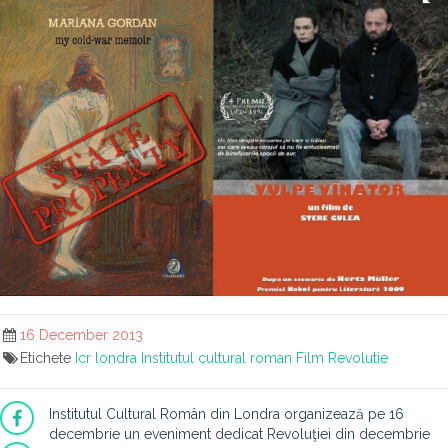
16 December 2013
Etichete
Icr londra
Institutul cultural roman
Film
Revolutie
Institutul Cultural Român din Londra organizează pe 16
decembrie un eveniment dedicat Revoluţiei din decembrie