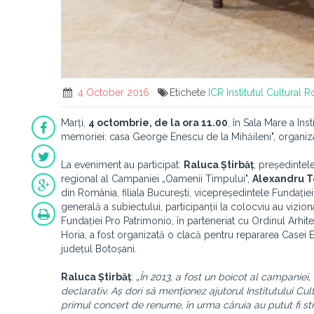
4 October 2016
Etichete
ICR
Institutul Cultural
Marți,
4 octombrie, de la ora 11.00
, în Sala Mare a In
memoriei: casa George Enescu de la Mihăileni", organiza
La eveniment au participat:
Raluca Știrbăț
, președintel
regional al Campaniei „Oamenii Timpului",
Alexandru 
din România, filiala București, vicepreședintele Fundației
generală a subiectului, participanții la colocviu au vizion
Fundației Pro Patrimonio, în parteneriat cu Ordinul Arhi
Horia, a fost organizată o clacă pentru repararea Casei En
județul Botoșani.
Raluca Știrbăț
: „
În 2013, a fost un boicot al campaniei,
declarativ. Aș dori să menționez ajutorul Institutului 
primul concert de renume, în urma căruia au putut fi str