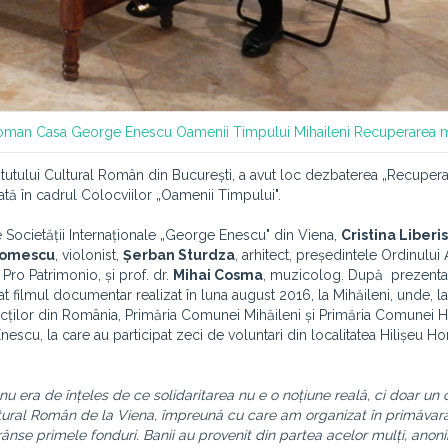
 Roman
Casa George Enescu
Oamenii Timpului
Mihaileni
Recuperarea 
stitutului Cultural Român din București, a avut loc dezbaterea „Recuper
tă în cadrul Colocviilor „Oamenii Timpului".
e Societății Internaționale „George Enescu" din Viena,
Cristina Liberis
Tomescu
, violonist,
Șerban Sturdza
, arhitect, președintele Ordinului 
 Pro Patrimonio, și prof. dr.
Mihai Cosma
, muzicolog. După prezenta
at filmul documentar realizat în luna august 2016, la Mihăileni, unde, la i
tecților din România, Primăria Comunei Mihăileni și Primăria Comunei H
escu, la care au participat zeci de voluntari din localitatea Hilișeu Hor
 nu era de înțeles de ce solidaritarea nu e o noțiune reală, ci doar un 
Cultural Român de la Viena, împreună cu care am organizat în primăvara
ânse primele fonduri. Banii au provenit din partea acelor mulți, anon