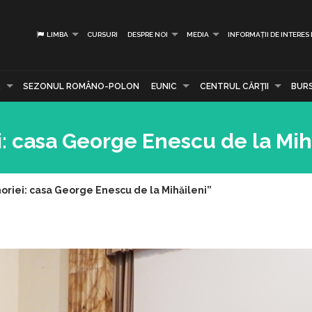
LIMBA
CURSURI
DESPRE NOI
MEDIA
INFORMAȚII DE INTERES
R
SEZONUL ROMÂNO-POLON
EUNIC
CENTRUL CĂRŢII
BUR
 casa George Enescu de la Mih
iei: casa George Enescu de la Mihăileni”