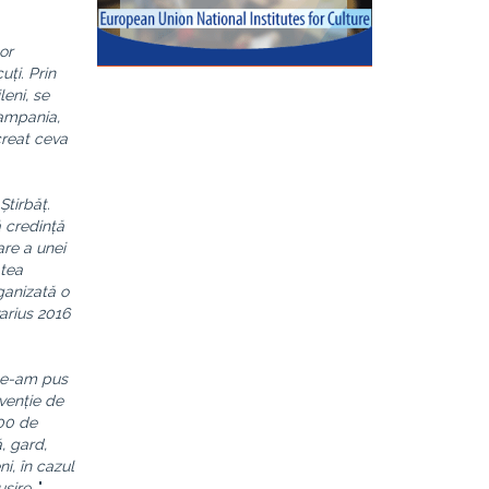
or
uți. Prin
leni, se
Campania,
creat ceva
Știrbăț.
ă credință
are a unei
atea
rganizată o
arius 2016
 Ne-am pus
venție de
500 de
, gard,
i, în cazul
ușire.
"