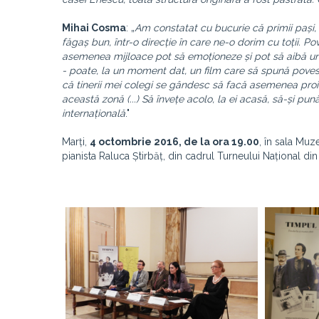
Mihai Cosma
: „
Am constatat cu bucurie că primii pași, ș
făgaș bun, într-o direcție în care ne-o dorim cu toții. P
asemenea mijloace pot să emoționeze și pot să aibă un i
- poate, la un moment dat, un film care să spună povestea
că tinerii mei colegi se gândesc să facă asemenea proie
această zonă (...) Să învețe acolo, la ei acasă, să-și pun
internațională
."
Marți,
4 octombrie 2016, de la ora 19.00
, în sala Muz
pianista Raluca Știrbăț, din cadrul Turneului Național d