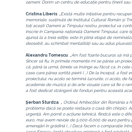
oameni. Dorim un centru de educație pentru tinerii sau c
Cristina Liberis
: „
Există multe inițiative pentru recup
memoriale, susținută de Institutul Cultural Român și Trin
toți acești Oameni ai Timpului nostru, proiectul va cont
înscrie în Campania națională Oamenii Timpului, care î
ajunsă la a treia ediție, este în plină etapă de nominal
deosebit, au schimbat mentalități sau au adus plusvaloa
Alexandru Tomescu
: „
Am fost foarte bucuros să mă pot
Sincer să fiu, în primele momente mi se părea un proiect 
că, până la urmă, binele va învinge au făcut ca, în cele
case care părea sortită pieirii (...) De la început, a fost
proiectului, nu acolo se termină lucrurile, ci acolo, de f
academie de muzică și de arte vizuale care să fie o ram
a fost dedicat strângerii de fonduri pentru această ac
Șerban Sturdza
: „
Ordinul Arhitecților din România a h
problema dacă se poate restaura o casă din chirpici. Am
urgență. Am pornit o acțiune tehnică, fiindcă este o d
euro, mai avem nevoie de 5.000-6.000 de euro pentru pod
amenajări în grădină (...) Dacă facem o comparație între
casei Enescu, toată structura originară a fost păstrată. C