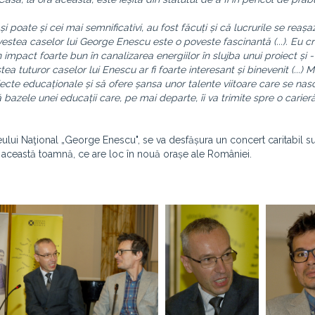
i poate și cei mai semnificativi, au fost făcuți și că lucrurile se reaș
ovestea caselor lui George Enescu este o poveste fascinantă (...). Eu c
mpact foarte bun în canalizarea energiilor în slujba unui proiect și 
 tuturor caselor lui Enescu ar fi foarte interesant și binevenit (...) 
cte educaționale și să ofere șansa unor talente viitoare care se nasc
ă bazele unei educații care, pe mai departe, îi va trimite spre o carier
eului Naţional „George Enescu", se va desfășura un concert caritabil s
in această toamnă, ce are loc în nouă orașe ale României.