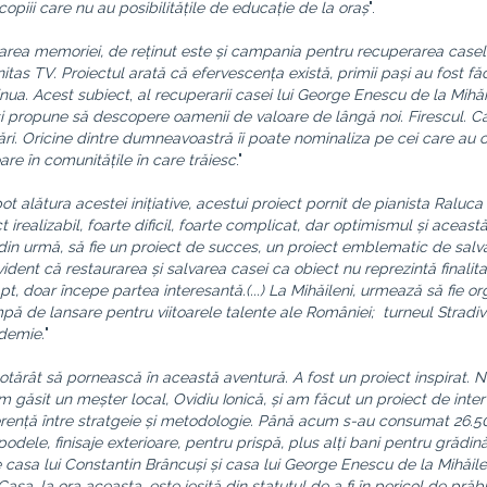
opiii care nu au posibilitățile de educație de la oraș
".
erarea memoriei, de reținut este și campania pentru recuperarea casel
itas TV. Proiectul arată că efervescența există, primii pași au fost făc
inua.
Acest subiect
,
al recuperarii casei lui George Enescu de la Mihăi
și propune să descopere oamenii de valoare de lângă noi. Firescul. 
izări. Oricine dintre dumneavoastră îi poate nominaliza pe cei care au 
re în comunitățile în care trăiesc
."
 alătura acestei inițiative, acestui proiect pornit de pianista Raluca 
irealizabil, foarte dificil, foarte complicat, dar optimismul și aceast
 din urmă, să fie un proiect de succes, un proiect emblematic de salv
 evident că restaurarea și salvarea casei ca obiect nu reprezintă finalit
apt, doar începe partea interesantă.(...) La Mihăileni, urmează să fie o
pă de lansare pentru viitoarele talente ale României; turneul Stradiv
ademie.
"
otărât să pornească în această aventură. A fost un proiect inspirat.
 găsit un meșter local, Ovidiu Ionică, și am făcut un proiect de inter
iferență între stratgeie și metodologie. Până acum s-au consumat 26.
ele, finisaje exterioare, pentru prispă, plus alți bani pentru grădină
 casa lui Constantin Brâncuși și casa lui George Enescu de la Mihăilen
asa, la ora aceasta, este ieșită din statutul de a fi în pericol de prăb