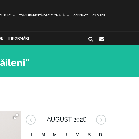
 PUBLIC
TRANSPARENȚĂ DECIZIONALĂ
CONTACT
CARIERE
SE
INFORMĂRI
ăileni”
AUGUST 2026
L
M
M
J
V
S
D