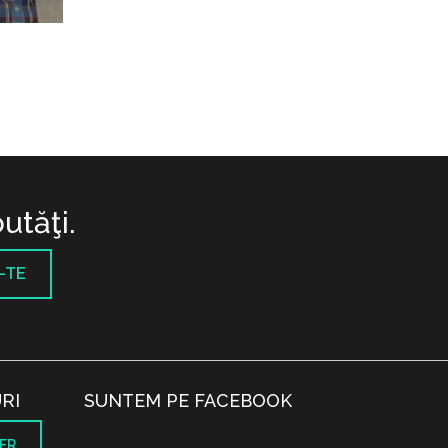
utăţi.
-TE
RI
SUNTEM PE FACEBOOK
ER