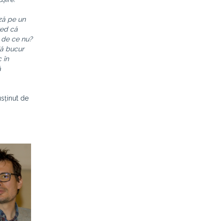
ază pe un
red că
- de ce nu?
Mă bucur
 în
ă
usținut de