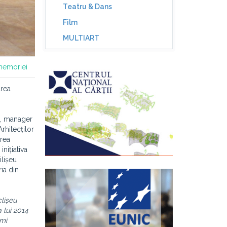
Teatru & Dans
Film
MULTIART
memoriei
area
, manager
Arhitecților
rea
nițiativa
ilișeu
ia din
clișeu
 lui 2014
imi