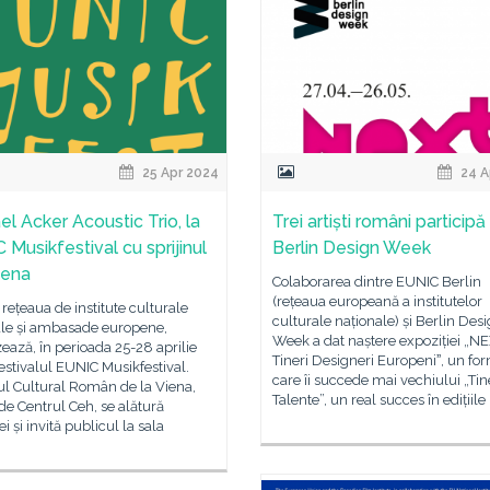
25 Apr 2024
24 A
el Acker Acoustic Trio, la
Trei artiști români participă 
 Musikfestival cu sprijinul
Berlin Design Week
iena
Colaborarea dintre EUNIC Berlin
(rețeaua europeană a institutelor
rețeaua de institute culturale
culturale naționale) și Berlin Des
ale și ambasade europene,
Week a dat naștere expoziției „NE
ează, în perioada 25-28 aprilie
Tineri Designeri Europeniˮ, un fo
estivalul EUNIC Musikfestival.
care îi succede mai vechiului „Tin
tul Cultural Român de la Viena,
Talente”, un real succes în edițiile
 de Centrul Ceh, se alătură
vei și invită publicul la sala