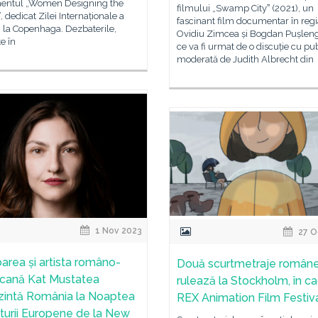
entul „Women Designing the
filmului „Swamp Cityˮ (2021), un
, dedicat Zilei Internaționale a
fascinant film documentar în regi
 la Copenhaga. Dezbaterile,
Ovidiu Zimcea și Bogdan Pușlen
te în
ce va fi urmat de o discuție cu pu
moderată de Judith Albrecht din
1 Nov 2023
27 O
oarea și artista româno-
Două scurtmetraje române
cană Kat Mustatea
rulează la Stockholm, în ca
zintă România la Noaptea
REX Animation Film Festiv
aturii Europene de la New