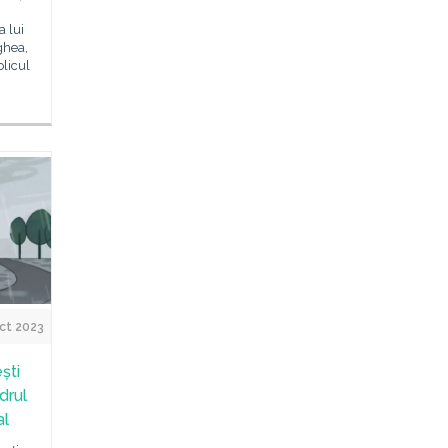
a lui
ghea,
blicul
ct 2023
ști
drul
al