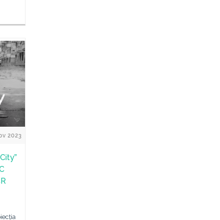
ov 2023
Cityˮ
IC
CR
iecția