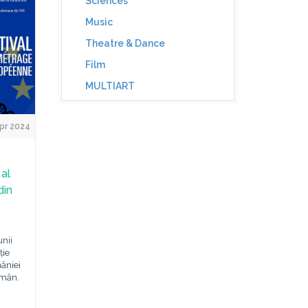
Sciences
Music
Theatre & Dance
Film
MULTIART
pr 2024
 al
din
unii
ție
âniei
omân.