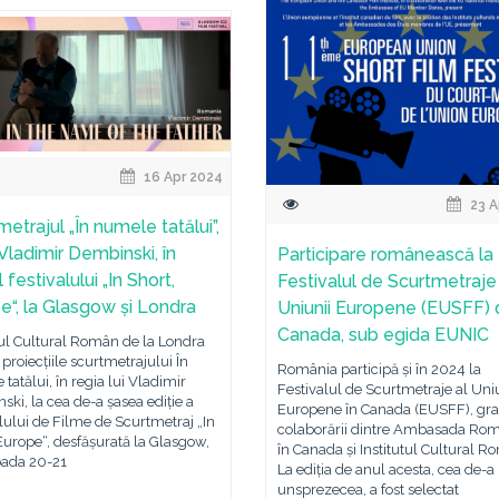
16 Apr 2024
23 A
etrajul „În numele tatălui”,
 Vladimir Dembinski, în
Participare românească la
 festivalului „In Short,
Festivalul de Scurtmetraje
e“, la Glasgow și Londra
Uniunii Europene (EUSFF) 
Canada, sub egida EUNIC
tul Cultural Român de la Londra
 proiecțiile scurtmetrajului În
România participă și în 2024 la
tatălui, în regia lui Vladimir
Festivalul de Scurtmetraje al Uni
ki, la cea de-a șasea ediție a
Europene în Canada (EUSFF), gra
lului de Filme de Scurtmetraj „In
colaborării dintre Ambasada Rom
Europe“, desfășurată la Glasgow,
în Canada și Institutul Cultural R
oada 20-21
La ediția de anul acesta, cea de-a
unsprezecea, a fost selectat