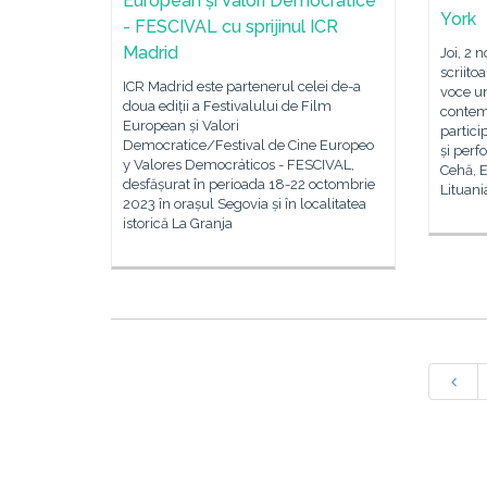
European și Valori Democratice
York
- FESCIVAL cu sprijinul ICR
Madrid
Joi, 2 
scriito
ICR Madrid este partenerul celei de-a
voce u
doua ediții a Festivalului de Film
contem
European și Valori
particip
Democratice/Festival de Cine Europeo
și perf
y Valores Democráticos - FESCIVAL,
Cehă, E
desfășurat în perioada 18-22 octombrie
Lituani
2023 în orașul Segovia și în localitatea
istorică La Granja