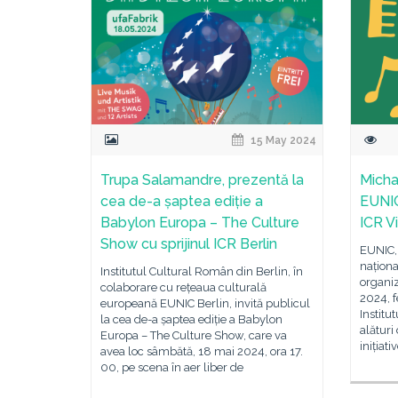
15 May 2024
Trupa Salamandre, prezentă la
Micha
cea de-a șaptea ediție a
EUNIC
Babylon Europa – The Culture
ICR V
Show cu sprijinul ICR Berlin
EUNIC, 
națion
Institutul Cultural Român din Berlin, în
organiz
colaborare cu rețeaua culturală
2024, f
europeană EUNIC Berlin, invită publicul
Institu
la cea de-a șaptea ediție a Babylon
alături
Europa – The Culture Show, care va
inițiati
avea loc sâmbătă, 18 mai 2024, ora 17.
00, pe scena în aer liber de