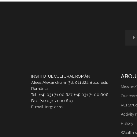
ABOU
INSTITUTUL CULTURAL ROMÂN
Aleea Alexandru nr. 38, 011824 București,
Mission/
România
Tel.: (+4) 031 71 00 627, (+4) 031 71 00 606
Our tea
Fax: (+4) 031 71 00 607
RCI Stru
E-mail: icr@icr.ro
Activity 
History
Wealth s