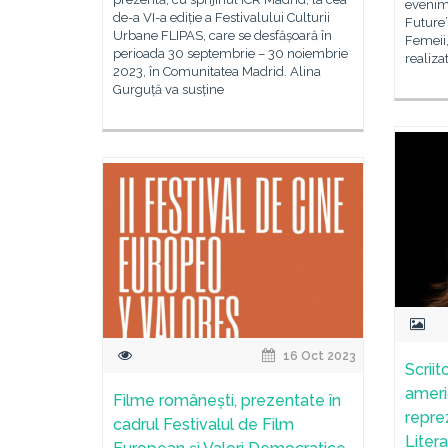
evenim
de-a VI-a ediție a Festivalului Culturii
Future”
Urbane FLIPAS, care se desfășoară în
Femeii,
perioada 30 septembrie – 30 noiembrie
realiza
2023, în Comunitatea Madrid. Alina
Gurguță va susține
16 Oct 2023
Scriit
ameri
Filme românești, prezentate în
repre
cadrul Festivalul de Film
Liter