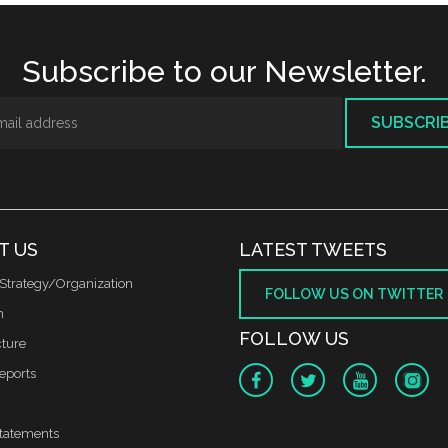
Subscribe to our Newsletter.
SUBSCRI
T US
LATEST TWEETS
Strategy/Organization
FOLLOW US ON TWITTER
m
FOLLOW US
cture
reports
tatements