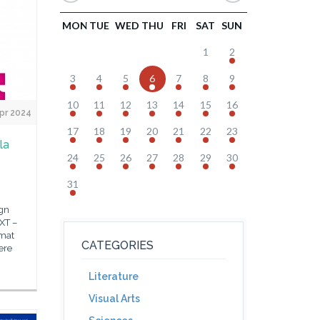
MON
TUE
WED
THU
FRI
SAT
SUN
1
2
3
4
5
6
7
8
9
10
11
12
13
14
15
16
pr 2024
17
18
19
20
21
22
23
la
24
25
26
27
28
29
30
31
ign
XT –
rmat
CATEGORIES
ere
Literature
Visual Arts