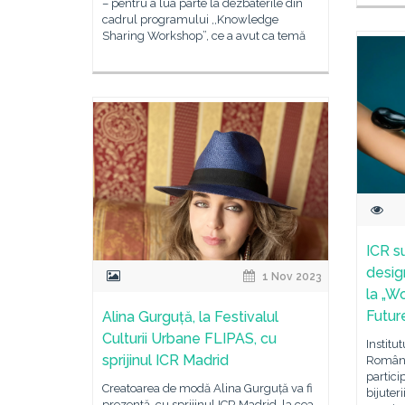
– pentru a lua parte la dezbaterile din
cadrul programului ,,Knowledge
Sharing Workshop”, ce a avut ca temă
ICR s
desig
1 Nov 2023
la „W
Futur
Alina Gurguță, la Festivalul
Culturii Urbane FLIPAS, cu
Instit
sprijinul ICR Madrid
Români
partic
Creatoarea de modă Alina Gurguță va fi
bijuter
prezentă, cu sprijinul ICR Madrid, la cea