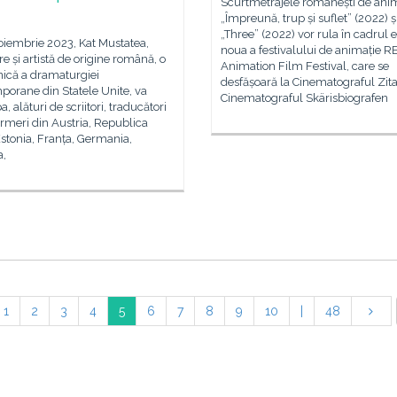
Scurtmetrajele românești de anim
„Împreună, trup și suflet” (2022) ș
„Three” (2022) vor rula în cadrul ed
noiembrie 2023, Kat Mustatea,
noua a festivalului de animație R
are și artistă de origine română, o
Animation Film Festival, care se
nică a dramaturgiei
desfășoară la Cinematograful Zita 
porane din Statele Unite, va
Cinematograful Skärisbiografen
a, alături de scriitori, traducători
ormeri din Austria, Republica
stonia, Franța, Germania,
a,
1
2
3
4
5
6
7
8
9
10
|
48