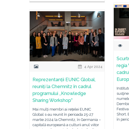
Scurtm
regia
4 Apr 2024
cadrul
Europ
Reprezentanții EUNIC Global,
reuniți la Chemnitz în cadrul
Institu
programului ,,Knowledge
susţine
numele 
Sharing Workshop”
Dembins
Festiva
Mai mulți membri ai rețelei EUNIC
Short, 
Global s-au reunit în perioada 25-27
în peri
martie 2024 la Chemnitz, în Germania –
capitală europeană a culturii anul viitor