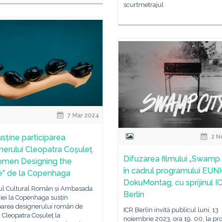
scurtmetrajul
7 Mar 2024
usține participarea
2 N
nerului Cleopatra Coșuleț
Difuzarea filmului „Swamp 
omen Designing the
în cadrul programului EUN
e” de la Copenhaga
DokuMontag, cu sprijinul I
utul Cultural Român și Ambasada
Berlin
ei la Copenhaga susțin
iparea designerului român de
ICR Berlin invită publicul luni, 13
ii Cleopatra Coșuleț la
noiembrie 2023, ora 19. 00, la pro