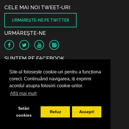
CELE MAI NOI TWEET-URI
URMĂREŞTE-NE PE TWITTER
URMĂREŞTE-NE
SUNTEM PE FACEBOOK
Site-ul folosește cookie-uri pentru a funcționa
corect. Continuând navigarea, iți exprimi
acordul asupra folosirii cookie-urilor.
Află mai mult
Setări
Refuz
Accept!
cookies