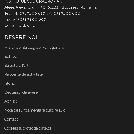
INSTITUTUL CULTURAL ROMÂN
Aleea Alexandru nr. 38, 011824 București, România
Tel.: (+4) 031 71 00 627, (+4) 031 71 00 606
Fax: (+4) 031 71 00 607
E-mail: icr@icr.ro
DESPRE NOI
Misiune / Strategie / Funcţionare
Echipa
Structura ICR
Rapoarte de activitate
Istoric
Declaraţii de avere
Achizitii
Nota de fundamentare cladire ICR
Contact
Cookies & protectia datelor