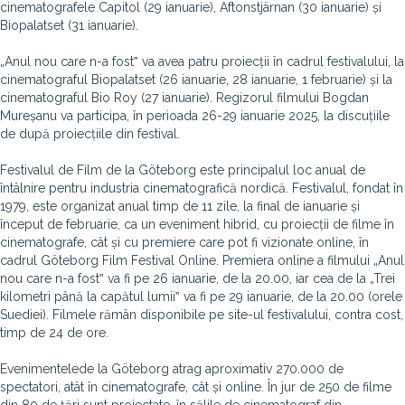
cinematografele Capitol (29 ianuarie), Aftonstjärnan (30 ianuarie) și
Biopalatset (31 ianuarie).
„Anul nou care n-a fost‟ va avea patru proiecții în cadrul festivalului, la
cinematograful Biopalatset (26 ianuarie, 28 ianuarie, 1 februarie) și la
cinematograful Bio Roy (27 ianuarie). Regizorul filmului Bogdan
Mureșanu va participa, în perioada 26-29 ianuarie 2025, la discuțiile
de după proiecțiile din festival.
Festivalul de Film de la Göteborg este principalul loc anual de
întâlnire pentru industria cinematografică nordică. Festivalul, fondat în
1979, este organizat anual timp de 11 zile, la final de ianuarie și
început de februarie, ca un eveniment hibrid, cu proiecții de filme în
cinematografe, cât și cu premiere care pot fi vizionate online, în
cadrul Göteborg Film Festival Online. Premiera online a filmului „Anul
nou care n-a fost‟ va fi pe 26 ianuarie, de la 20.00, iar cea de la „Trei
kilometri până la capătul lumii‟ va fi pe 29 ianuarie, de la 20.00 (orele
Suediei). Filmele rămân disponibile pe site-ul festivalului, contra cost,
timp de 24 de ore.
Evenimentelede la Göteborg atrag aproximativ 270.000 de
spectatori, atât în cinematografe, cât și online. În jur de 250 de filme