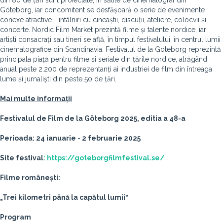
din 80 de țări sunt proiectate, în sălile de cinematograf din
Göteborg, iar concomitent se desfășoară o serie de evenimente
conexe atractive - întâlniri cu cineaștii, discuții, ateliere, colocvii și
concerte. Nordic Film Market prezintă filme și talente nordice, iar
artiști consacrați sau tineri se află, în timpul festivalului, în centrul lumii
cinematografice din Scandinavia. Festivalul de la Göteborg reprezintă
principala piață pentru filme și seriale din țările nordice, atrăgând
anual peste 2.200 de reprezentanți ai industriei de film din întreaga
lume și jurnaliști din peste 50 de țări.
Mai multe informații
Festivalul de Film de la Göteborg 2025, editia a 48-a
Perioada: 24 ianuarie - 2 februarie 2025
Site festival
:
https://goteborgfilmfestival.se/
Filme românești:
„Trei kilometri până la capătul lumii‟
Program