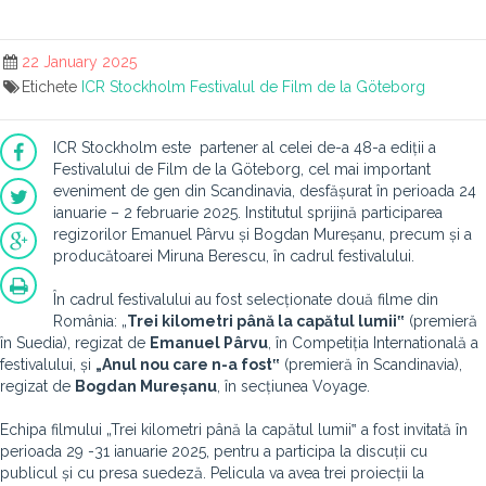
22 January 2025
Etichete
ICR Stockholm
Festivalul de Film de la Göteborg
ICR Stockholm este partener al celei de-a 48-a ediții a
Festivalului de Film de la Göteborg, cel mai important
eveniment de gen din Scandinavia, desfășurat în perioada 24
ianuarie – 2 februarie 2025. Institutul sprijină participarea
regizorilor Emanuel Pârvu și Bogdan Mureșanu, precum și a
producătoarei Miruna Berescu, în cadrul festivalului.
În cadrul festivalului au fost selecționate două filme din
România: „
Trei kilometri până la capătul lumii‟
(premieră
în Suedia), regizat de
Emanuel Pârvu
, în Competiția Internatională a
festivalului, și
„Anul nou care n-a fost‟
(premieră în Scandinavia),
regizat de
Bogdan Mureșanu
, în secțiunea Voyage.
Echipa filmului „Trei kilometri până la capătul lumii‟ a fost invitată în
perioada 29 -31 ianuarie 2025, pentru a participa la discuții cu
publicul și cu presa suedeză. Pelicula va avea trei proiecții la