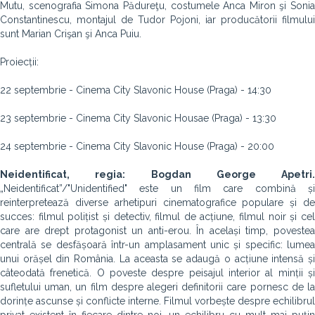
Mutu, scenografia Simona Pădureţu, costumele Anca Miron şi Sonia
Constantinescu, montajul de Tudor Pojoni, iar producătorii filmului
sunt Marian Crişan şi Anca Puiu.
Proiecții:
22 septembrie - Cinema City Slavonic House (Praga) - 14:30
23 septembrie - Cinema City Slavonic Housae (Praga) - 13:30
24 septembrie - Cinema City Slavonic House (Praga) - 20:00
Neidentificat, regia: Bogdan George Apetri.
„Neidentificat”/"Unidentified" este un film care combină și
reinterpretează diverse arhetipuri cinematografice populare și de
succes: filmul polițist și detectiv, filmul de acțiune, filmul noir și cel
care are drept protagonist un anti-erou. În același timp, povestea
centrală se desfășoară într-un amplasament unic și specific: lumea
unui orășel din România. La aceasta se adaugă o acțiune intensă și
câteodată frenetică. O poveste despre peisajul interior al minții și
sufletului uman, un film despre alegeri definitorii care pornesc de la
dorințe ascunse și conflicte interne. Filmul vorbește despre echilibrul