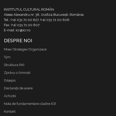
INSTITUTUL CULTURAL ROMÂN
Aleea Alexandru nr. 38, 011824 București, România
Tel.: (+4) 031 71 00 627, (+4) 031 71 00 606
Fax: (+4) 031 71 00 607
E-mail: icr@icr.ro
DESPRE NOI
Mise/Strategie/Organizace
Tým
Struktura RKI
Zprávy o činnosti
Dějepis
Declaraţii de avere
Achizitii
Nota de fundamentare cladire ICR
Kontakt