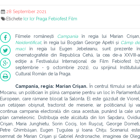
28 September 2021
Etichete
Icr
Icr Praga
Febiofest
Film
Filmele românești
Campania
în regia lui Marian Crișan,
Neidentificat
,
în regia lui Bogdan George Apetri și
Câmp d
maci
în regia lui Eugen Jebeleanu, sunt prezente în
cinematografele din Republica Cehă, la cea de-a XXVIII-a
ediţie a Festivalului Internaţional de Film Febiofest (17
septembrie - 9 octombrie 2021), cu sprijinul Institutului
Cultural Român de la Praga.
Campania, regia: Marian Crișan.
În centrul filmului se află
Mocanu, un politician în plină campanie pentru un loc în Parlamentul
European, care rămane blocat la Salonta. El este găzduit de Viorel,
un cetăţean obişnuit, tractorist de meserie, iar politicianul îşi va
continua campania electorală din casa acestuia, punând la cale un
plan cameleonic. Distribuţia este alcătuită din Ion Sapdaru, Ovidiu
Crişan, Maria Junghietu, Sorin Cociş, Ion Ruşcuţ, George Dometi,
Petre Ghimbăşan, Eugen Ţugulea şi Ioana Chiţu. Scenariul este
semnat de Marian Crişan şi Gabriel Andronache, imaginea de Oleg