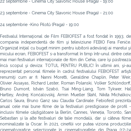
22 septembrie - Cinema City Slavonic House (Praga) - 19:00
23 septembrie - Cinema City Slavonic House (Praga) - 21:00
24 septembrie -Kino Pilotů (Praga) - 19:00
Festivalul Internaţional de Film FEBIOFEST a fost fondat în 1993, de
compania independentă de film şi televiziune FEBIO Fera Feniče.
Organizat iniţial cu buget minim pentru iubitorii adevăraţi ai marelui şi
micului ecran, FEBIOFEST s-a transformat în timp într-unul dintre cele
mai mari festivaluri internaţionale de film din Cehia, care îşi păstrează
încă scopul şi deviza: TOTUL PENTRU PUBLIC! În ultimii ani, şi-au
reprezentat personal filmele în cadrul festivalului FEBIOFEST artişti
renumiţi cum ar fi: Nanni Moretti, Geraldine Chaplin, Peter Weir,
Olivier Assayas, Richard Lester, Roman Polanski, Volker Schlöndorff,
Bruno Dumont, István Szabó, Tsai Ming-Liang, Tom Tykwer, Hal
Hartley, Andrej Končalovskij, Armin Mueller Stahl, Nikita Michalkov,
Carlos Saura, Bruno Ganz sau Claudia Cardinale. Febiofest prezintă
anual cele mai bune filme de la festivaluri prestigioase de profil -
inclusiv filmele câștigătoare la Berlin, Cannes, Veneția, Toronto, San
Sebastian și la alte festivaluri de talie mondială, dar și câteva filme
nominalizate la Oscar. În 2021, cinefilii vor putea viziona producțiile
cinematografice selecționate în cinematografele din Praga (17-24