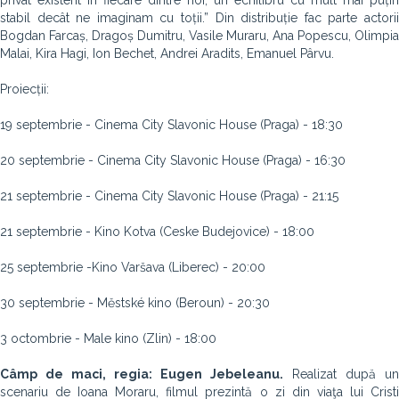
privat existent în fiecare dintre noi, un echilibru cu mult mai puțin
stabil decât ne imaginam cu toții.” Din distribuție fac parte actorii
Bogdan Farcaș, Dragoș Dumitru, Vasile Muraru, Ana Popescu, Olimpia
Malai, Kira Hagi, Ion Bechet, Andrei Aradits, Emanuel Pârvu.
Proiecții:
19 septembrie - Cinema City Slavonic House (Praga) - 18:30
20 septembrie - Cinema City Slavonic House (Praga) - 16:30
21 septembrie - Cinema City Slavonic House (Praga) - 21:15
21 septembrie - Kino Kotva (Ceske Budejovice) - 18:00
25 septembrie -Kino Varšava (Liberec) - 20:00
30 septembrie - Městské kino (Beroun) - 20:30
3 octombrie - Male kino (Zlin) - 18:00
Câmp de maci, regia: Eugen Jebeleanu.
Realizat după un
scenariu de Ioana Moraru, filmul prezintă o zi din viaţa lui Cristi