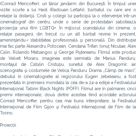
(Conrad Mericoffer), un tânăr jandarm din Bucureşti. În timpul unei
vizite scurte a lui Hadi (Radouan Leflahi), bărbatul cu care are o
relaţie la distanţă, Cristi şi colegii lui participă la o intervenţie într-un
cinematograf din centru, unde o serie de protestatari sabotează
proiecţia unui film LGBTQ+. În mijlocul scandalului din cinema, o
relaţie pasageră din trecut cu un alt bărbat revine în prezent,
ameninţându-i stabilitatea profesională şi personală. Din distribuţie
mai fac parte Alexandru Potocean, Cendana Trifan, Ionuţ Niculae, Alex
Călin, Rolando Matsangos şi George Piştereanu. Filmul este produs
de Velvet Moraru, imaginea este semnată de Marius Panduru,
montajul de Cătălin Cristuţiu, sunetul de Alex Dragomir, iar
scenografia şi costumele de Velica Panduru. Drama „Câmp de maci”,
debutul în cinematografie al regizorului Eugen Jebeleanu, a fost
prezentată în premieră mondială la cea de-a 24-a ediţie a Festivalului
Internaţional Tallinn Black Nights (PÖFF). Filmul are în palmares cinci
premii internaţionale, două dintre acestea fiind acordate actorului
Conrad Mericoffer, pentru cea mai bună interpretare, la Festivalul
Internaţional de Film Gijón şi Festivalul Internaţional de Film de la
Torino.
Proiecții: