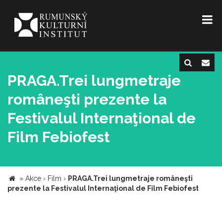
PRAGA.Trei lungmetraje
româneşti prezente la
Festivalul Internaţional de
Film Febiofest
»
Akce
›
Film
›
PRAGA.Trei lungmetraje româneşti
prezente la Festivalul Internaţional de Film Febiofest