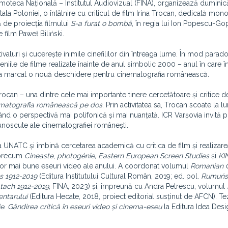
lmoteca Națională – Institutul Audiovizual (FINA), organizează duminică
ala Poloniei, o întâlnire cu criticul de film Irina Trocan, dedicată mono
 de proiecția filmului
S-a furat o bombă
, în regia lui Ion Popescu-Go
 film Paweł Biliński.
valuri și cucerește inimile cinefililor din întreaga lume. În mod parado
ile de filme realizate înainte de anul simbolic 2000 – anul în care 
p, a marcat o nouă deschidere pentru cinematografia românească.
Trocan – una dintre cele mai importante tinere cercetătoare și critice d
matografia românească pe dos
. Prin activitatea sa, Trocan scoate la l
nd o perspectivă mai polifonică și mai nuanțată. ICR Varșovia invită p
cunoscute ale cinematografiei românești.
m a UNATC și îmbină cercetarea academică cu critica de film și realizar
e precum
Cineaste
,
photogénie, Eastern European Screen Studies
și
KI
or mai bune eseuri video ale anului. A coordonat volumul
Romanian 
cs 1912-2019
(Editura Institutului Cultural Român, 2019; ed. pol.
Rumuńsk
latach 1912-2019
, FINA, 2023) și, împreună cu Andra Petrescu, volumul
entarului
(Editura Hecate, 2018, proiect editorial susținut de AFCN). T
ie. Gândirea critică în eseuri video și cinema-eseu
la Editura Idea Desi