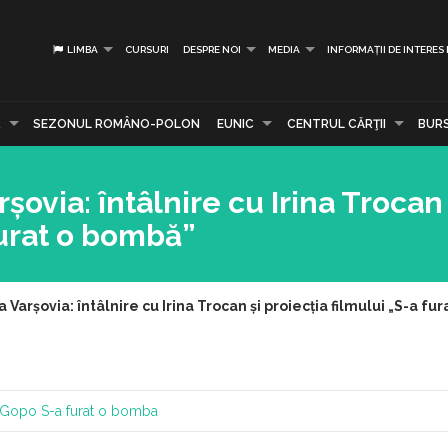
LIMBA
CURSURI
DESPRE NOI
MEDIA
INFORMAȚII DE INTERES
R
SEZONUL ROMÂNO-POLON
EUNIC
CENTRUL CĂRŢII
BUR
ovia: întâlnire cu Irina Trocan 
furat o bombă”
Varșovia: întâlnire cu Irina Trocan și proiecția filmului „S-a fu
Gopo
S-a furat o bomba