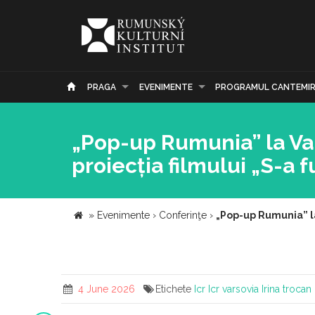
PRAGA
EVENIMENTE
PROGRAMUL CANTEMI
„Pop-up Rumunia” la Varș
proiecția filmului „S-a 
»
Evenimente
›
Conferinţe
›
„Pop-up Rumunia” la 
4 June 2026
Etichete
Icr
Icr varsovia
Irina trocan