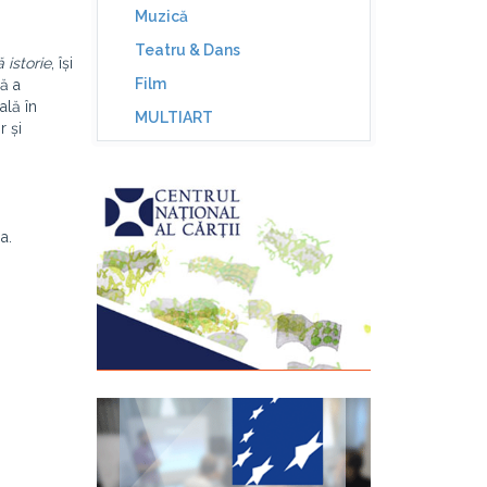
Muzică
Teatru & Dans
 istorie
, își
Film
ră a
ală în
MULTIART
r și
a.