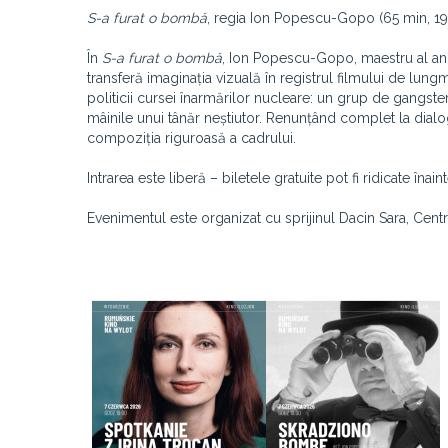
S-a furat o bombă
, regia Ion Popescu-Gopo (65 min, 1
În
S-a furat o bombă
, Ion Popescu-Gopo, maestru al ani
transferă imaginația vizuală în registrul filmului de lung
politicii cursei înarmărilor nucleare: un grup de gangst
mâinile unui tânăr neștiutor. Renunțând complet la dialog
compoziția riguroasă a cadrului.
Intrarea este liberă – biletele gratuite pot fi ridicate în
Evenimentul este organizat cu sprijinul Dacin Sara, Cent