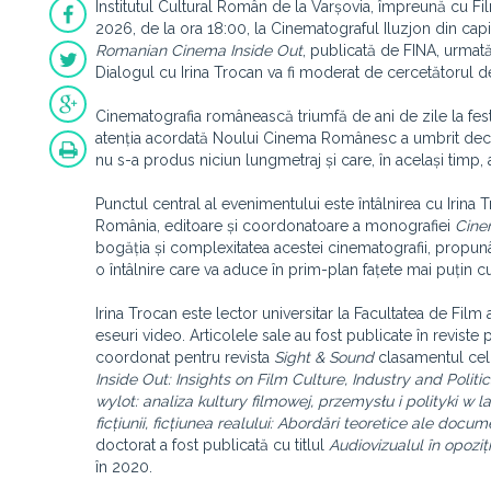
Institutul Cultural Român de la Varșovia, împreună cu Fi
2026, de la ora 18:00, la Cinematograful Iluzjon din capit
Romanian Cinema Inside Out
, publicată de FINA, urmată
Dialogul cu Irina Trocan va fi moderat de cercetătorul de
Cinematografia românească triumfă de ani de zile la festi
atenția acordată Noului Cinema Românesc a umbrit deceni
nu s-a produs niciun lungmetraj și care, în același tim
Punctul central al evenimentului este întâlnirea cu Irina 
România, editoare și coordonatoare a monografiei
Cine
bogăția și complexitatea acestei cinematografii, propunâ
o întâlnire care va aduce în prim-plan fațete mai puțin 
Irina Trocan este lector universitar la Facultatea de Fil
eseuri video. Articolele sale au fost publicate în revist
coordonat pentru revista
Sight & Sound
clasamentul cel
Inside Out: Insights on Film Culture, Industry and Politi
wylot: analiza kultury filmowej, przemysłu i polityki w 
ficțiunii, ficțiunea realului: Abordări teoretice ale docum
doctorat a fost publicată cu titlul
Audiovizualul în opoziț
în 2020.