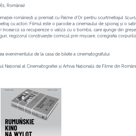
961, România)
mației românești și premiat cu Palme d’Or pentru scurtmetrajul
Scurtă
metraj cu actori. Filmul este o parodie a cinemaului de spionaj și o sati
eri încearcă să recupereze o valiză cu o bombă, care ajunge din greșe
uri, regizorul construiește comicul prin mișcare, coregrafia corpurilo
aintea evenimentului de la casa de bilete a cinematografului.
rul Național al Cinematografiei și Arhiva Națională de Filme din Români