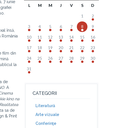
, 7 iunie
L
M
M
J
V
S
D
grafiei
po.
1
2
3
4
5
6
7
8
9
xal însă,
în România
10
11
12
13
14
15
16
17
18
19
20
21
22
23
e film din
24
25
26
27
28
29
30
umină
ublicul la
31
ea de
NO
. A
CATEGORII
Cinema
ie kino na
Realitatea
Literatură
eza sa de
Arte vizuale
gn & Print
Conferinţe