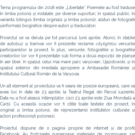
Tema programului din 2018 este „Libertate”. Poemele au fost traduse
în limba polonă și instalate, pe diverse suporturi, în spațiul public, în
variantă bilingvă (limba orginală şi limba polonă), alături de fotografii
șiinformații biografice despre autori și traducători.
Proiectul se va derula pe tot parcursul lunii aprilie. Atunci, în stațiile
de autobuz și tramvai vor fi prezente reclame
citylight
cu versuril
participanților la proiect. În plus, versurile, fotografiile și biografiile
creatorilor lor vor fi prezentate sub forma a două expoziții de planșe
în aer liber, în spațiul celui mai mare parc varșovian, Ujazdowski, și în
spațiul exterior din imediata apropiere a Ambasadei României și
Institutului Cultural Român de la Varșovia.
Un alt element al proiectului va fi seara de poezie europeană, care va
avea loc în data de 23 aprilie, la Teatrul Regal din Parcul Łazienki.
Data nu a fost aleasă întâmplător, căci 23 aprilie este Ziua Mondială a
Cărții. Cu această ocazie vor fi citite toate textele din proiect, în
original și limba polonă, de reprezentanții institutelor culturale și
actori profesioniști polonezi.
Proiectul dispune de o pagină proprie de internet și de profil
Facebook. Au fostcreate numeroase materiale de promovare, pe