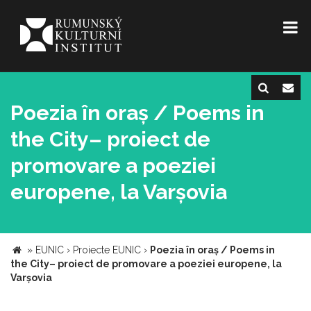
Poezia în oraș / Poems in
the City– proiect de
promovare a poeziei
europene, la Varșovia
»
EUNIC
›
Proiecte EUNIC
›
Poezia în oraș / Poems in
the City– proiect de promovare a poeziei europene, la
Varșovia