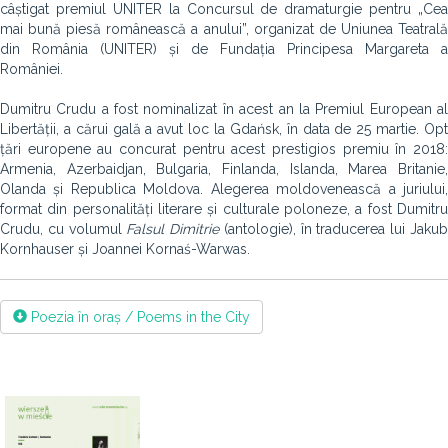
câștigat premiul UNITER la Concursul de dramaturgie pentru „Cea
mai bună piesă românească a anului”, organizat de Uniunea Teatrală
din România (UNITER) și de Fundația Principesa Margareta a
României.
Dumitru Crudu a fost nominalizat în acest an la Premiul European al
Libertății, a cărui gală a avut loc la Gdańsk, în data de 25 martie. Opt
țări europene au concurat pentru acest prestigios premiu în 2018:
Armenia, Azerbaidjan, Bulgaria, Finlanda, Islanda, Marea Britanie,
Olanda și Republica Moldova. Alegerea moldovenească a juriului,
format din personalități literare și culturale poloneze, a fost Dumitru
Crudu, cu volumul
Falsul Dimitrie
(antologie), în traducerea lui Jaku
Kornhauser și Joannei Kornaś-Warwas.
Poezia în oraș / Poems in the City