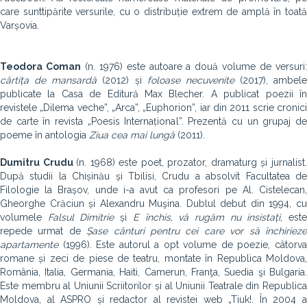
care sunttipărite versurile, cu o distribuție extrem de amplă în toată
Varșovia.
Teodora Coman
(n. 1976) este autoare a două volume de versuri
cârtița de mansardă
(2012) și
foloase necuvenite
(2017), ambele
publicate la Casa de Editură Max Blecher. A publicat poezii în
revistele „Dilema veche”, „Arca”, „Euphorion”, iar din 2011 scrie cronici
de carte în revista „Poesis Internațional”. Prezentă cu un grupaj de
poeme în antologia
Ziua cea mai lungă
(2011).
Dumitru Crudu
(n. 1968) este poet, prozator, dramaturg și jurnalist
După studii la Chișinău și Tbilisi, Crudu a absolvit Facultatea de
Filologie la Brașov, unde i-a avut ca profesori pe Al. Cistelecan,
Gheorghe Crăciun și Alexandru Muşina. Dublul debut din 1994, cu
volumele
Falsul Dimitrie
și
E închis, vă rugăm nu insistați
, est
repede urmat de
Șase cânturi pentru cei care vor să închiriez
apartamente
(1996). Este autorul a opt volume de poezie, câtorva
romane și zeci de piese de teatru, montate în Republica Moldova,
România, Italia, Germania, Haiti, Camerun, Franţa, Suedia şi Bulgaria.
Este membru al Uniunii Scriitorilor și al Uniunii Teatrale din Republica
Moldova, al ASPRO și redactor al revistei web „Tiuk!. În 2004 a