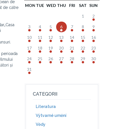
opean de
MON
TUE
WED
THU
FRI
SAT
SUN
t de către
1
2
tar„Casa
3
4
5
6
7
8
9
i
10
11
12
13
14
15
16
nsuri.
17
18
19
20
21
22
23
e perioada
24
25
26
27
28
29
30
filmului
ători și
31
CATEGORII
Literatura
Výtvarné umění
Vědy