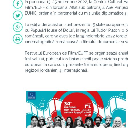
În perioada 13-25 noiembrie 2022, la Centrul Cultural 
Film/EUFF din Iordania. Aflat sub patronajul ASR Prințe
EUNIC Iordania în parteneriat cu misiunile diplomatice și
La ediția din acest an sunt prezente 15 state europene, 
cu Păpuși/House of Dolls”, în regia lui Tudor Platon, o 
românești, care va avea loc la 19 noiembrie 2022 (orele
cinematografică românească a filmului documentar și va i
Festivalul European de Film/EUFF se organizează anual ș
festivalului, publicul iordanian cinefil poate viziona pro
european la care sunt prezente filme europene, fiind orga
regizori iordanieni și internaționali.