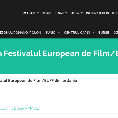
LIMBA
KURZY
O NÁS
MÉDIA
INFORMAȚII DE INTERES
EZONUL ROMÂNO-POLON
EUNIC
CENTRUL CĂRŢII
BURSE
OZ
a Festivalul European de Film/
valul European de Film/EUFF din Iordania
A
EUFF
UE
ASR RYM ALI