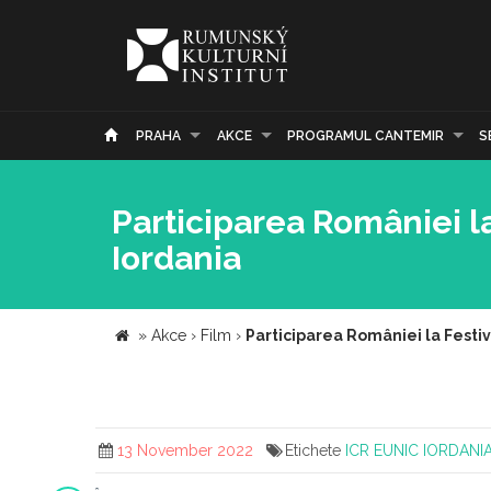
PRAHA
AKCE
PROGRAMUL CANTEMIR
S
Participarea României l
Iordania
»
Akce
›
Film
›
Participarea României la Festi
13 November 2022
Etichete
ICR
EUNIC
IORDANI