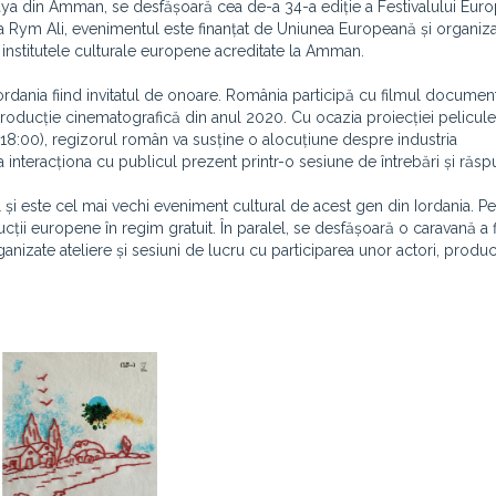
Haya din Amman, se desfășoară cea de-a 34-a ediție a Festivalului Eur
sa Rym Ali, evenimentul este finanțat de Uniunea Europeană și organiza
 institutele culturale europene acreditate la Amman.
Iordania fiind invitatul de onoare. România participă cu filmul documen
producție cinematografică din anul 2020. Cu ocazia proiecției pelicule
 18:00), regizorul român va susține o alocuțiune despre industria
nteracționa cu publicul prezent printr-o sesiune de întrebări și răspu
i este cel mai vechi eveniment cultural de acest gen din Iordania. P
ducții europene în regim gratuit. În paralel, se desfășoară o caravană a 
nizate ateliere și sesiuni de lucru cu participarea unor actori, produc