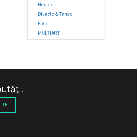
Hudba
Divadlo & Tanec
Film
MULTIART
utăţi.
-TE