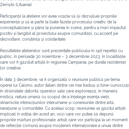
Žernytė (Lituania).
Participanții la ateliere vor avea ocazia să își dezvăluie propriile
experiențe și să ia parte la toate fazele procesului creativ, de la
conceptualizare și până la punerea în scenă, pentru a mări impactul
pozitiv și tangibil al proiectului asupra comunității, cu accent pe
dezvoltare, conștiință și solidaritate.
Rezultatele atelierelor sunt prezentate publicului în opt repetiții cu
public, în perioada 30 noiembrie – 3 decembrie 2023, în localitățile
care vor fi găzduit artiștii în regiunea Campania, pe durata rezidenței
lor creative.
În data 3 decembrie, va fi organizată o reuniune publică pe tema
operei lui Calvino, autor italian dintre cei mai traduși și bine-cunoscuți
în străinătate datorită operelor sale care explorează, în manieră
mistică, natura umană cu scopul de a înțelege esența vieții,
dinamicile interacțiunilor interumane și conexiunile dintre artă,
narațiune și comunitate. Cu același scop, reuniunea va găzdui artiștii
implicați în ediția din acest an, voci care vor putea să depună
propriile mărturii profesionale, artiști care vor participa la un moment
de reflecție comună asupra moștenirii internaționale a unuia dintre