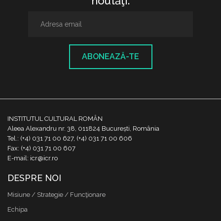
noutăţi.
ABONEAZĂ-TE
INSTITUTUL CULTURAL ROMÂN
Aleea Alexandru nr. 38, 011824 București, România
Tel.: (+4) 031 71 00 627, (+4) 031 71 00 606
Fax: (+4) 031 71 00 607
E-mail: icr@icr.ro
DESPRE NOI
Misiune / Strategie / Funcţionare
Echipa