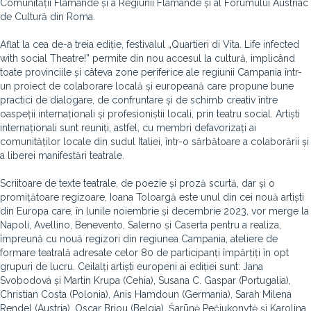
Comunității Flamande și a Regiunii Flamande și al Forumului Austriac
de Cultură din Roma.
Aflat la cea de-a treia ediție, festivalul „Quartieri di Vita. Life infected
with social Theatre!” permite din nou accesul la cultură, implicând
toate provinciile și câteva zone periferice ale regiunii Campania într-
un proiect de colaborare locală și europeană care propune bune
practici de dialogare, de confruntare și de schimb creativ între
oaspeții internaționali și profesioniștii locali, prin teatru social. Artiști
internaționali sunt reuniți, astfel, cu membri defavorizați ai
comunităților locale din sudul Italiei, într-o sărbătoare a colaborării și
a liberei manifestări teatrale.
Scriitoare de texte teatrale, de poezie și proză scurtă, dar și o
promițătoare regizoare, Ioana Toloargă este unul din cei nouă artiști
din Europa care, în lunile noiembrie și decembrie 2023, vor merge la
Napoli, Avellino, Benevento, Salerno și Caserta pentru a realiza,
împreună cu nouă regizori din regiunea Campania, ateliere de
formare teatrală adresate celor 80 de participanți împărțiți în opt
grupuri de lucru. Ceilalți artiști europeni ai ediției sunt: Jana
Svobodová și Martin Krupa (Cehia), Susana C. Gaspar (Portugalia),
Christian Costa (Polonia), Anis Hamdoun (Germania), Sarah Milena
Rendel (Austria), Oscar Briou (Belgia), Šarūnė Pečiukonytė și Karolina