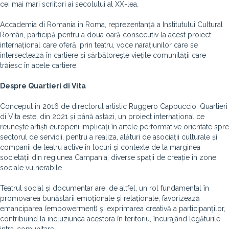
cei mai mari scriitori ai secolului al XX-lea.
Accademia di Romania in Roma, reprezentanță a Institutului Cultural
Român, participă pentru a doua oară consecutiv la acest proiect
internațional care oferă, prin teatru, voce narațiunilor care se
intersectează în cartiere și sărbătorește viețile comunității care
trăiesc în acele cartiere.
Despre Quartieri di Vita
Conceput în 2016 de directorul artistic Ruggero Cappuccio, Quartieri
di Vita este, din 2021 și până astăzi, un proiect internațional ce
reunește artiști europeni implicați în artele performative orientate spre
sectorul de servicii, pentru a realiza, alături de asociații culturale și
companii de teatru active în locuri și contexte de la marginea
societății din regiunea Campania, diverse spații de creație în zone
sociale vulnerabile.
Teatrul social și documentar are, de altfel, un rol fundamental în
promovarea bunăstării emoționale și relaționale, favorizează
emanciparea (empowerment) și exprimarea creativă a participanților,
contribuind la incluziunea acestora în teritoriu, încurajând legăturile