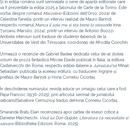
Și în ediția română sunt semnalate o serie de apariții editoriale care
va fi prezentate la ediția 2025 a Salonului de Carte de la Torino. Este
vorba despre romanul
Marzolino
(Edizioni dell’Orso, 2024) de
Celestina Fanella, printr-un interviu realizat de Mauro Barindi,
respectiv romanul
Manca il sole ma si sta bene lo stesso
de Irina
Ţurcanu (Marsilio, 2024), printr-un interviu de Antonio Buozzi.
Ambele interviuri sunt traduse de studenții italieniști de la
Universitatea de Vest din Timișoara, coordonați de Afrodita Cionchin.
Urmează o recenzie de Gabriel Badea dedicată celui de-al doilea
volum de proză fantastică Mircea Eliade publicat în Italia, la editura
Castelvecchi din Roma, respectiv ediției italiene a
Jurnalului
lui Mihail
Sebastian, publicată la aceeași editură, cu traducere, îngrijire și
prefață de Mauro Barindi și Horia Corneliu Cicortaș.
În deschiderea numărului, revista aduce un omagiu celui care a fost
Papa Francisc (1936-2025), prin articolul semnat de jurnalistul
vaticanistSalvatore Cernuzioşi tradus deHoria Corneliu Cicortaș.
Smaranda Bratu Elian recenzează apoi cartea de eseuri critice a
Danielei Marcheschi,
Visul lui Don Quijote. Literatura ca necesitate și
salvare
(Bibliotheka Edizioni, Roma, 2025).