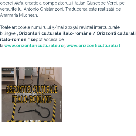
operei
Aida
, creație a compozitorului italian Giuseppe Verdi, pe
versurile lui Antonio Ghislanzoni. Traducerea este realizată de
Anamaria Milonean.
Toate articolele numărului 5/mai 2025
al revistei interculturale
bilingve
„Orizonturi culturale italo-române / Orizzonti culturali
italo-romeni” se
pot accesa de
la:
www.orizonturiculturale.ro
şi
www.orizzonticulturali.it
.