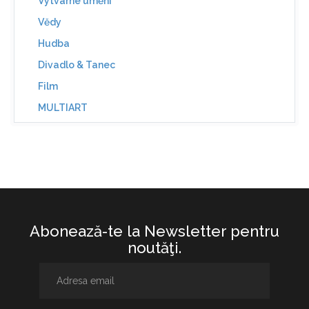
Výtvarné umění
Vědy
Hudba
Divadlo & Tanec
Film
MULTIART
Abonează-te la Newsletter pentru
noutăţi.