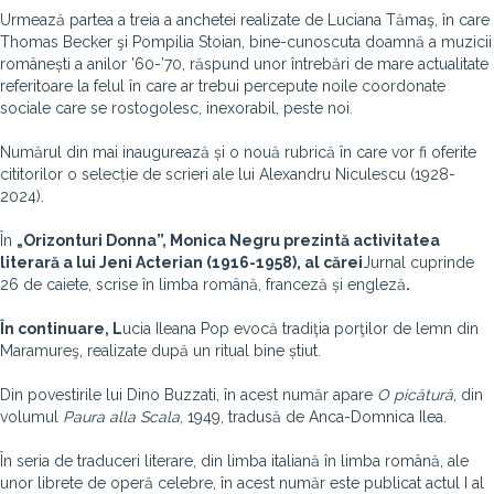
Urmează partea a treia a anchetei realizate de Luciana Tămaş, în care
Thomas Becker şi Pompilia Stoian, bine-cunoscuta doamnă a muzicii
românești a anilor ’60-’70, răspund unor întrebări de mare actualitate
referitoare la felul în care ar trebui percepute noile coordonate
sociale care se rostogolesc, inexorabil, peste noi.
Numărul din mai inaugurează și o nouă rubrică în care vor fi oferite
cititorilor o selecție de scrieri ale lui Alexandru Niculescu (1928-
2024).
În
„Orizonturi Donna”, Monica Negru prezintă activitatea
literară a lui Jeni Acterian (1916-1958), al cărei
Jurnal cuprinde
26 de caiete, scrise în limba română, franceză și engleză
.
În continuare, L
ucia Ileana Pop evocă tradiţia porţilor de lemn din
Maramureş, realizate după un ritual bine știut.
Din povestirile lui Dino Buzzati, în acest număr apare
O picătură
, din
volumul
Paura alla Scala
, 1949, tradusă de Anca-Domnica Ilea.
În seria de traduceri literare, din limba italiană în limba română, ale
unor librete de operă celebre, în acest număr este publicat actul I al