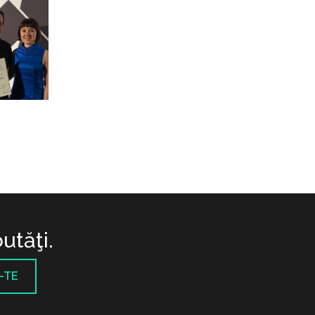
utăţi.
-TE