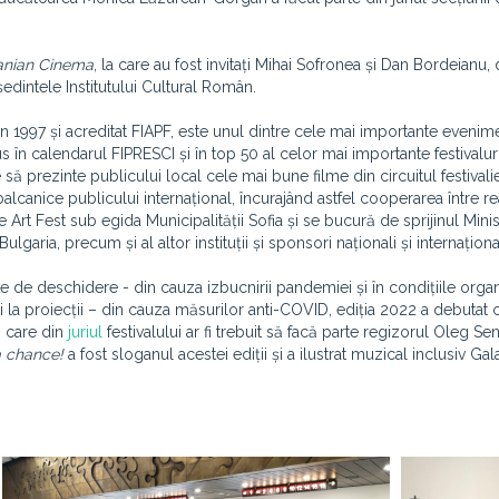
nian Cinema
, la care au fost invitați Mihai Sofronea și Dan Bordeianu, 
ședintele Institutului Cultural Român.
t în 1997 și acreditat FIAPF, este unul dintre cele mai importante evenim
s în calendarul FIPRESCI și în top 50 al celor mai importante festivalur
 să prezinte publicului local cele mai bune filme din circuitul festivali
alcanice publicului internațional, încurajând astfel cooperarea între rea
de Art Fest sub egida Municipalității Sofia și se bucură de sprijinul Minis
ulgaria, precum și al altor instituții și sponsori naționali și internațional
e de deschidere - din cauza izbucnirii pandemiei și în condițiile organi
i la proiecții – din cauza măsurilor anti-COVID, ediția 2022 a debutat 
în care din
juriul
festivalului ar fi trebuit să facă parte regizorul Oleg Se
a chance!
a fost sloganul acestei ediții și a ilustrat muzical inclusiv Ga