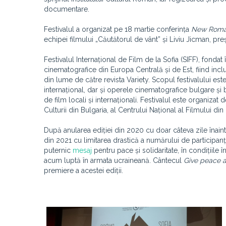
documentare.
Festivalul a organizat pe 18 martie conferința
New Roma
echipei filmului „Căutătorul de vânt” și Liviu Jicman, pre
Festivalul Internațional de Film de la Sofia (SIFF), fonda
cinematografice din Europa Centrală și de Est, fiind inclu
din lume de către revista Variety. Scopul festivalului este
internațional, dar și operele cinematografice bulgare și b
de film locali și internaționali. Festivalul este organizat 
Culturii din Bulgaria, al Centrului Național al Filmului din B
După anularea ediției din 2020 cu doar câteva zile înaint
din 2021 cu limitarea drastică a numărului de participanț
puternic
mesaj
pentru pace și solidaritate, în condițiile 
acum luptă în armata ucraineană. Cântecul
Give peace 
premiere a acestei ediții.