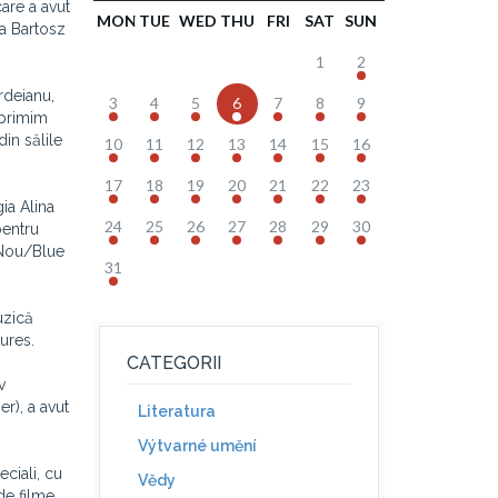
care a avut
MON
TUE
WED
THU
FRI
SAT
SUN
ia Bartosz
1
2
rdeianu,
3
4
5
6
7
8
9
 primim
din sălile
10
11
12
13
14
15
16
17
18
19
20
21
22
23
ia Alina
24
25
26
27
28
29
30
pentru
i Nou/Blue
31
uzică
ures.
CATEGORII
v
r), a avut
Literatura
Výtvarné umění
eciali, cu
Vědy
de filme