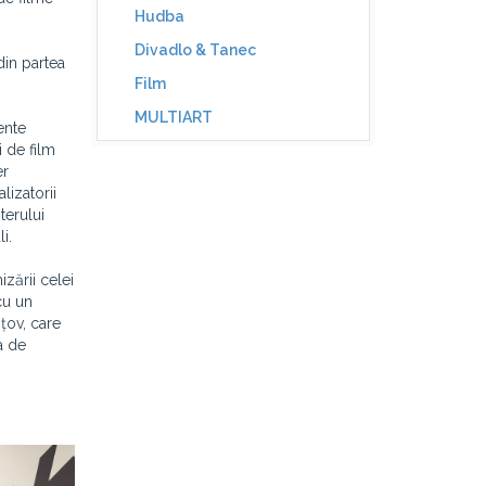
Hudba
Divadlo & Tanec
din partea
Film
MULTIART
ente
i de film
er
lizatorii
terului
i.
zării celei
cu un
nțov, care
la de