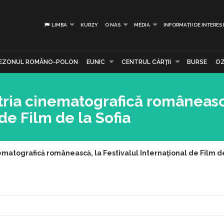
LIMBA
KURZY
O NÁS
MÉDIA
INFORMAȚII DE INTERES
EZONUL ROMÂNO-POLON
EUNIC
CENTRUL CĂRŢII
BURSE
OZ
tria cinematografică româneasc
de Film de la Sofia
ematografică românească, la Festivalul Internațional de Film de