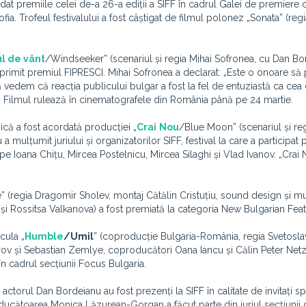
ordat premiile celei de-a 26-a ediții a SIFF în cadrul Galei de premiere 
ofia. Trofeul festivalului a fost câștigat de filmul polonez „Sonata” (reg
l de vânt
/Windseeker” (scenariul și regia Mihai Sofronea, cu Dan Bo
a primit premiul FIPRESCI. Mihai Sofronea a declarat: „Este o onoare să
să vedem că reacția publicului bulgar a fost la fel de entuziastă ca cea 
” Filmul rulează în cinematografele din România până pe 24 martie.
ică a fost acordată producției „
Crai
Nou
/Blue Moon” (scenariul și reg
mulțumit juriului și organizatorilor SIFF, festival la care a participat 
ie pe Ioana Chițu, Mircea Postelnicu, Mircea Silaghi și Vlad Ivanov. „Cra
 (regia Dragomir Sholev, montaj Cătălin Cristuțiu, sound design și m
i Rossitsa Valkanova) a fost premiată la categoria New Bulgarian Feat
cula „
Humble
/Umil
” (coproducție Bulgaria-România, regia Svetosla
 și Sebastian Zemlye, coproducători Oana Iancu și Călin Peter Netze
n cadrul secțiunii Focus Bulgaria.
ctorul Dan Bordeianu au fost prezenți la SIFF în calitate de invitați sp
producătoarea Monica Lăzurean-Gorgan a făcut parte din juriul secțiunii 