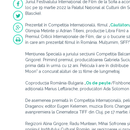
Juriul Festivalului Internațional de Film de la Sofia a ac
loc pe 19 martie 2022 la Palatul Național al Culturii din S
Blascke).
Prezentat în Competiția Internațională, filmul „
Căutătoru
Olimpia Melinte și Adrian Titieni, producție Libra Film) 
Premiul Criticii Internaționale de Film, dar și o bucurie 
în care am prezentat filmul în România. Mulțumim, SIFF!
Mențiunea Specială a juriului secțiunii Competiția Balcan
Grigore). Primind premiul, producătoarea Gabriela Suciu a 
prima dată în urmă cu 12 ani. Pelicula îi are în distribuț
Moon” a concurat alături de 11 filme de lungmetraj.
Coproducția România-Bulgaria „
Os de pește
/Fishbone”
adițională Marius Leftărache, producători Ada Solomon ș
De asemenea premiată în Competiția Internațională, peli
Draganov, editor Eugen Kelemen, muzica Boris Changarov
avanpremiera la Cinemateca TIFF din Cluj, pe 17 martie, î
Regizorii Alina Grigore, Radu Muntean, Mihai Sofronea și a
sprijinul Institutului Cultural Român, iar regizoarea și 