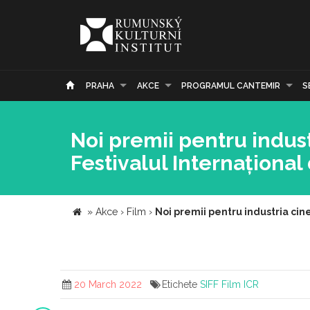
PRAHA
AKCE
PROGRAMUL CANTEMIR
S
Noi premii pentru indus
Festivalul Internațional 
»
Akce
›
Film
›
Noi premii pentru industria cin
20 March 2022
Etichete
SIFF
Film
ICR