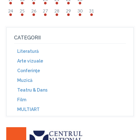
24
25
26
27
28
29
30
31
CATEGORII
Literatură
Arte vizuale
Conferinţe
Muzică
Teatru & Dans
Film
MULTIART