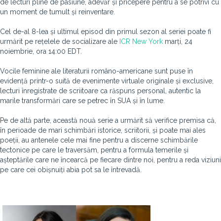
de lecturi pline de pasiune, adevăr și pricepere pentru a se potrivi cu
un moment de tumult și reinventare.
Cel de-al 8-lea și ultimul episod din primul sezon al seriei poate fi
urmărit pe rețelele de socializare ale
ICR New York
marți, 24
noiembrie, ora 14:00 EDT.
Vocile feminine ale literaturii româno-americane sunt puse în
evidență printr-o suită de evenimente virtuale originale și exclusive,
lecturi înregistrate de scriitoare ca răspuns personal, autentic la
marile transformări care se petrec în SUA și în lume.
Pe de altă parte, această nouă serie a urmărit să verifice premisa că,
în perioade de mari schimbări istorice, scriitorii, și poate mai ales
poeții, au antenele cele mai fine pentru a discerne schimbările
tectonice pe care le traversăm, pentru a formula temerile și
așteptările care ne încearcă pe fiecare dintre noi, pentru a reda viziuni
pe care cei obișnuiți abia pot sa le întrevadă.