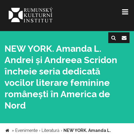
NEW YORK. Amanda L.
Andrei și Andreea Scridon
încheie seria dedicată
vocilor literare feminine
românești în America de
Nord
»
Evenimente
›
Literatură
›
NEW YORK. Amanda L.