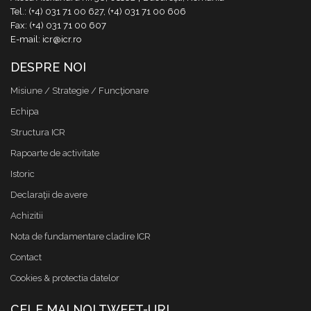
Tel.: (+4) 031 71 00 627, (+4) 031 71 00 606
Fax: (+4) 031 71 00 607
E-mail: icr@icr.ro
DESPRE NOI
Misiune / Strategie / Funcţionare
Echipa
Structura ICR
Rapoarte de activitate
Istoric
Declaraţii de avere
Achizitii
Nota de fundamentare cladire ICR
Contact
Cookies & protectia datelor
CELE MAI NOI TWEET-URI