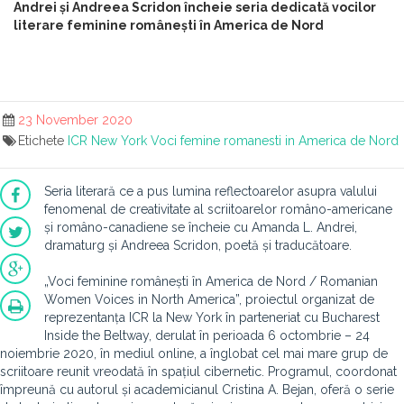
Andrei și Andreea Scridon încheie seria dedicată vocilor
literare feminine românești în America de Nord
23 November 2020
Etichete
ICR New York
Voci femine romanesti in America de Nord
Seria literară ce a pus lumina reflectoarelor asupra valului
fenomenal de creativitate al scriitoarelor româno-americane
și româno-canadiene se încheie cu Amanda L. Andrei,
dramaturg și Andreea Scridon, poetă și traducătoare.
„Voci feminine românești în America de Nord / Romanian
Women Voices in North America”, proiectul organizat de
reprezentanța ICR la New York în parteneriat cu Bucharest
Inside the Beltway, derulat în perioada 6 octombrie – 24
noiembrie 2020, în mediul online, a înglobat cel mai mare grup de
scriitoare reunit vreodată în spațiul cibernetic. Programul, coordonat
împreună cu autorul și academicianul Cristina A. Bejan, oferă o serie