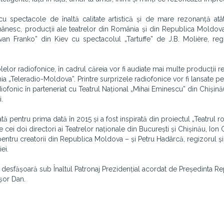
cu spectacole de înaltă calitate artistică și de mare rezonanță atâ
românesc, producții ale teatrelor din România și din Republica Moldova
Ivan Franko” din Kiev cu spectacolul „Tartuffe” de J.B. Molière, re
elor radiofonice, în cadrul căreia vor fi audiate mai multe producții re
 „Teleradio-Moldova”. Printre surprizele radiofonice vor fi lansate pe
iofonic în parteneriat cu Teatrul Național „Mihai Eminescu” din Chișină
.
ă pentru prima dată în 2015 și a fost inspirată din proiectul „Teatrul
cei doi directori ai Teatrelor naționale din București și Chișinău, Ion 
pentru creatorii din Republica Moldova – și Petru Hadârcă, regizorul și
ei.
desfășoară sub Înaltul Patronaj Prezidențial acordat de Președinta Re
șor Dan.