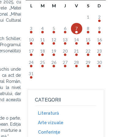
ie 2025, cu
L
M
M
J
V
S
D
rele „Matei
onal „Mihai
1
2
ui Cultural
3
4
5
6
7
8
9
h Schiller,
10
11
12
13
14
15
16
 Programul
ersonalități
17
18
19
20
21
22
23
24
25
26
27
28
29
30
eschis unde
31
l ca act de
tural Român,
u la nivel
atrului, dar
CATEGORII
ând această
Literatură
de o parte,
Arte vizuale
ean. Ediția
o mărturie a
Conferinţe
ună.”