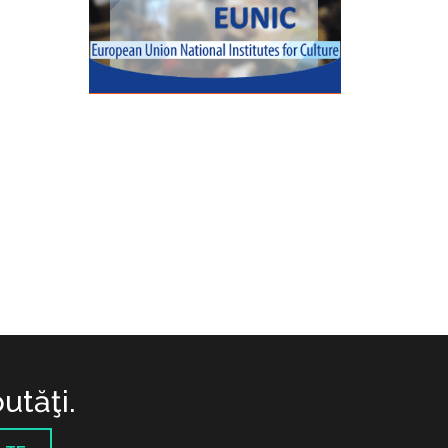
utăţi.