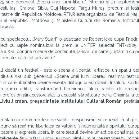
5 sub genericul „Scena unei lumi libere”, între 10 și 21 septembr
ești, Iași, Craiova, Sibiu, Cluj-Napoca, Târgu Mureș, precum și teat
e teatre din Republica Moldova. RTNR este organizată de Teatrul Nați
i al Republicii Moldova și Ministerul Culturii din România, Institutul
hișinău.
cu spectacolul „Mary Stuart” o adaptare de Robert Icke după Friedric
iect cu șapte nominalizări la premiile UNITER, selectat FNT-2025.
 a X-a, conține o serie de conferințe, lansări de carte și întâlniri cu p
libertate, câtă cultură avem.”
decât un festival - este o scenă a libertății artistice, un spațiu d
iția a X-a, sub genericul «Scena unei lumi libere», reafirmă teatru
ic în care libertatea devine esenţa dialogului european. Institutul Cul
a prima ediție, transformând Reuniunea într-o tradiție de prestigi
i profesioniștii acestora atât la această sărbătoare de la Chișinău a te
Liviu Jicman
,
președintele Institutului Cultural Român
, prefaț
nfruntarea a două modele de viață – despotismul și imperialismul, pe 
opune să reafirme libertatea ca valoare fundamentală a spiritului europ
zbatere și expresie liberă, în care teatrul devine un act de conștiință, 
teligente; față în față, umăr la umăr, inimi și minți ce rezonează împre