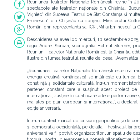
Reuniunea Teatrelor Naționale Românești revine în 202
spectacole ale teatrelor naționale din Chișinău, Bucur
Vișniec” din Suceava, Teatrul de Stat Constanța și mult
Eminescu” din Chișinău cu sprijinul Ministerului Culturi
Român, prin reprezentanța sa, ICR „Mihai Eminescu” la C
Deschiderea va avea loc miercuri, 10 septembrie 2025, 
regia Andrei Șerban, scenografia Helmut Sturmer, pro
Reuniunii Teatrelor Naționale Românești la Chișinău ediția
ilustre din lumea teatrului, reunite de ideea: „Avem atâta 
„Reuniunea Teatrelor Naționale Românești este mai mult 
energia creativă românească se întâlnește cu lumea. Ed
conștiință și solidaritate culturală, într-un moment istor
partener constant care a susținut acest proiect de l
internațional, susține în continuare artele performative ș
mai ales pe plan european și internațional”, a declarat
ediție aniversară.
Într-un context marcat de tensiuni geopolitice și de co
și democrația occidentală, pe de alta – Festivalul își pr
aniversară va fi, potrivit organizatorilor „un spațiu de de
timpului nostru, o avanscenă a conexiunilor afective și in