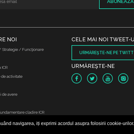
ABONEAZĂ
RE NOI
CELE MAI NOI TWEET-U
/ Strategie / Funcţionare
URMĂREŞTE-NE PE TWITT
URMĂREŞTE-NE
a ICR
de activitate
i de avere
fundamentare cladire ICR
uând navigarea, iți exprimi acordul asupra folosirii cookie-urilor
 protectia datelor