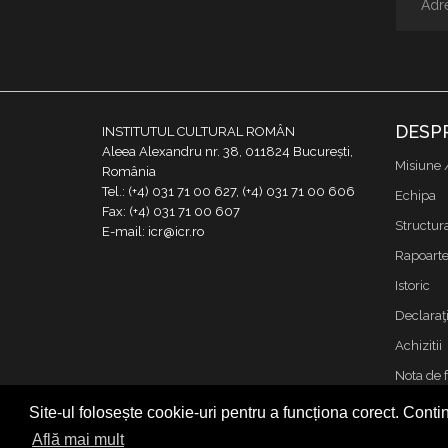
DESP
INSTITUTUL CULTURAL ROMÂN
Aleea Alexandru nr. 38, 011824 București,
Misiune 
România
Tel.: (+4) 031 71 00 627, (+4) 031 71 00 606
Echipa
Fax: (+4) 031 71 00 607
Structur
E-mail: icr@icr.ro
Rapoarte 
Istoric
Declaraţi
Achizitii
Nota de 
Contact
Site-ul folosește cookie-uri pentru a funcționa corect. Contin
Cookies &
Află mai mult