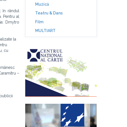
Muzică
t în rândul
Teatru & Dans
. Pentru al
Film
gia: Dmytro
MULTIART
alizate la
ntru
u, cu
 românesc
Caramitru –
publicii