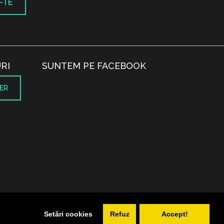
-TE
RI
SUNTEM PE FACEBOOK
ER
.
Setări cookies
Refuz
Accept!