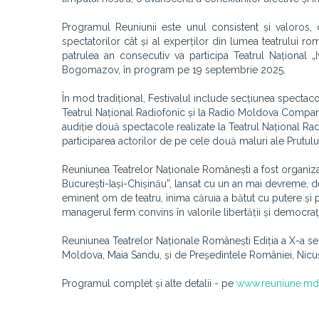
Programul Reuniunii este unul consistent și valoros, 
spectatorilor cât și al experților din lumea teatrului 
patrulea an consecutiv va participa Teatrul Național „
Bogomazov, în program pe 19 septembrie 2025.
În mod tradițional, Festivalul include secțiunea spectacol
Teatrul Național Radiofonic și la Radio Moldova Compania
audiție două spectacole realizate la Teatrul Național Rad
participarea actorilor de pe cele două maluri ale Prutului
Reuniunea Teatrelor Naționale Românești a fost organizat
București-Iași-Chișinău”, lansat cu un an mai devreme, de 
eminent om de teatru, inima căruia a bătut cu putere și 
managerul ferm convins în valorile libertății și democrați
Reuniunea Teatrelor Naționale Românești Ediția a X-a se 
Moldova, Maia Sandu, și de Președintele României, Nicu
Programul complet și alte detalii - pe
www.reuniune.md