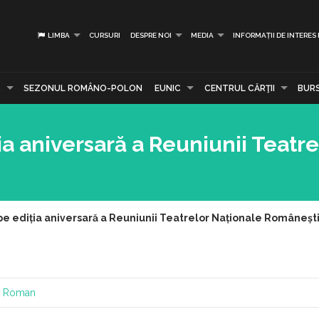
LIMBA
CURSURI
DESPRE NOI
MEDIA
INFORMAȚII DE INTERES
R
SEZONUL ROMÂNO-POLON
EUNIC
CENTRUL CĂRŢII
BUR
a aniversară a Reuniunii Teatre
pe ediția aniversară a Reuniunii Teatrelor Naționale Româneșt
al Roman