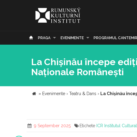
PRAGA
EVENIMENTE
PROGRAMUL CANTEMI
La Chișinău începe ediți
Naționale Românești
»
Evenimente
›
Teatru & Dans
›
La Chișinău înce
9 September 2025
Etichete
ICR
Institutul Cultur