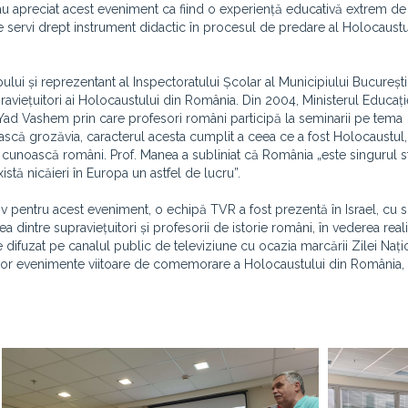
âni au apreciat acest eveniment ca fiind o experiență educativă extrem de
e servi drept instrument didactic în procesul de predare al Holocaustu
pului și reprezentant al Inspectoratului Școlar al Municipiului București
upraviețuitori ai Holocaustului din România. Din 2004, Ministerul Educați
 Vashem prin care profesori români participă la seminarii pe tema
noască grozăvia, caracterul acesta cumplit a ceea ce a fost Holocaustul,
unoască români. Prof. Manea a subliniat că România „este singurul s
ă nicăieri în Europa un astfel de lucru”.
v pentru acest eveniment, o echipă TVR a fost prezentă în Israel, cu sp
dintre supraviețuitori și profesorii de istorie români, în vederea reali
difuzat pe canalul public de televiziune cu ocazia marcării Zilei Nați
 unor evenimente viitoare de comemorare a Holocaustului din România,