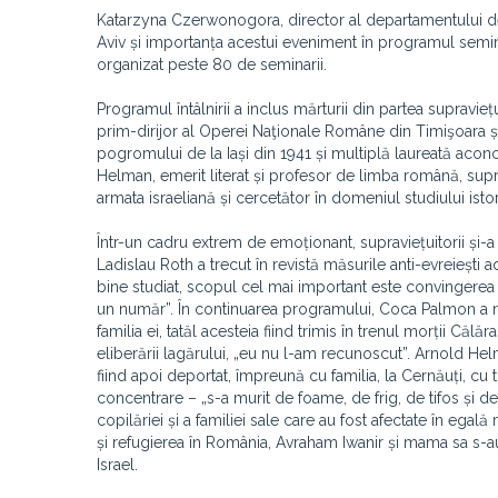
Katarzyna Czerwonogora, director al departamentului de
Aviv și importanța acestui eveniment în programul seminar
organizat peste 80 de seminarii.
Programul întâlnirii a inclus mărturii din partea supravie
prim-dirijor al Operei Naţionale Române din Timişoara și
pogromului de la Iași din 1941 și multiplă laureată aconc
Helman, emerit literat și profesor de limba română, suprav
armata israeliană și cercetător în domeniul studiului isto
Într-un cadru extrem de emoționant, supraviețuitorii și-
Ladislau Roth a trecut în revistă măsurile anti-evreiești
bine studiat, scopul cel mai important este convingerea
un număr”. În continuarea programului, Coca Palmon a rel
familia ei, tatăl acesteia fiind trimis în trenul morții Că
eliberării lagărului, „eu nu l-am recunoscut”. Arnold Helm
fiind apoi deportat, împreună cu familia, la Cernăuți, cu tr
concentrare – „s-a murit de foame, de frig, de tifos și d
copilăriei și a familiei sale care au fost afectate în ega
și refugierea în România, Avraham Iwanir și mama sa s-a
Israel.