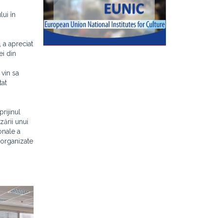
lui în
, a apreciat
ei din
 vin sa
tat
rijinul
zării unui
onale a
 organizate