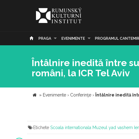
PRAGA
EVENIMENTE
PROGRAMUL CANTEMI
Întâlnire inedită între s
români, la ICR Tel Aviv
»
Evenimente
›
Conferinţe
›
Întâlnire inedită înt
Etichete
Scoala internationala
Muzeul yad vashem
Ie