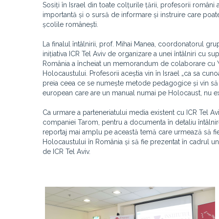
Sosiți în Israel din toate colțurile țării, profesorii rom
importantă și o sursă de informare și instruire care poat
școlile românești.
La finalul întâlnirii, prof. Mihai Manea, coordonatorul gru
inițiativa ICR Tel Aviv de organizare a unei întâlniri cu s
România a încheiat un memorandum de colaborare cu Yad
Holocaustului. Profesorii aceștia vin în Israel „ca sa cu
preia ceea ce se numește metode pedagogice și vin să c
european care are un manual numai pe Holocaust, nu exist
Ca urmare a parteneriatului media existent cu ICR Tel Avi
companiei Tarom, pentru a documenta în detaliu întâlnirea 
reportaj mai amplu pe această temă care urmează să fie 
Holocaustului în România și să fie prezentat în cadrul
de ICR Tel Aviv.