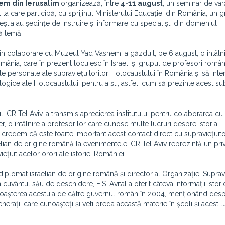
em din Ierusalim
organizează, între
4-11 august
, un seminar de va
 la care participă, cu sprijinul Ministerului Educației din România, un 
eștia au ședințe de instruire și informare cu specialiști din domeniul
ă temă.
v, în colaborare cu Muzeul Yad Vashem, a găzduit, pe 6 august, o întâln
mânia, care în prezent locuiesc în Israel, și grupul de profesori români
riile personale ale supraviețuitorilor Holocaustului în România și să int
ologice ale Holocaustului, pentru a ști, astfel, cum să prezinte acest su
 ICR Tel Aviv, a transmis aprecierea institutului pentru colaborarea cu
, o întâlnire a profesorilor care cunosc multe lucruri despre istoria
redem că este foarte important acest contact direct cu supraviețuitor
elian de origine română la evenimentele ICR Tel Aviv reprezintă un priv
iețuit acelor orori ale istoriei României”.
diplomat israelian de origine română și director al Organizației Supravi
n cuvântul său de deschidere, E.S. Avital a oferit câteva informații istor
unoașterea acestuia de către guvernul român în 2004, menționând des
erații care cunoașteți și veti preda această materie în școli și acest l