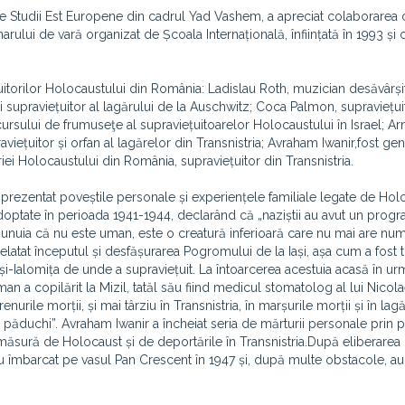
 Studii Est Europene din cadrul Yad Vashem, a apreciat colaborarea 
ului de vară organizat de Școala Internațională, înființată în 1993 și 
țuitorilor Holocaustului din România: Ladislau Roth, muzician desăvârșit
 supraviețuitor al lagărului de la Auschwitz; Coca Palmon, supraviețui
ursului de frumuseţe al supraviețuitoarelor Holocaustului în Israel; Ar
iețuitor și orfan al lagărelor din Transnistria; Avraham Iwanir,fost gen
riei Holocaustului din România, supraviețuitor din Transnistria.
a prezentat poveștile personale și experiențele familiale legate de Hol
 adoptate în perioada 1941-1944, declarând că „naziștii au avut un progr
 unuia că nu este uman, este o creatură inferioară care nu mai are nu
atat începutul și desfășurarea Pogromului de la Iași, așa cum a fost t
lărași-Ialomița de unde a supraviețuit. La întoarcerea acestuia acasă în ur
an a copilărit la Mizil, tatăl său fiind medicul stomatolog al lui Nicola
enurile morții, și mai târziu în Transnistria, în marșurile morții și în lag
e păduchi”. Avraham Iwanir a încheiat seria de mărturii personale prin 
lă măsură de Holocaust și de deportările în Transnistria.După eliberarea
u îmbarcat pe vasul Pan Crescent în 1947 și, după multe obstacole, au 