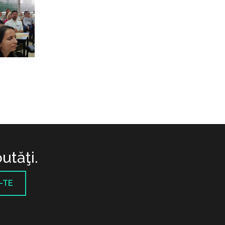
utăţi.
-TE