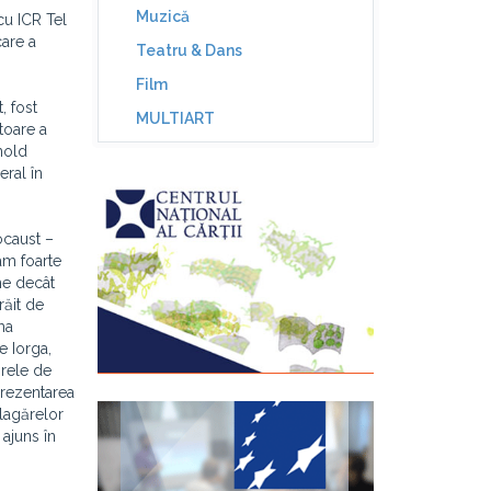
Muzică
cu ICR Tel
care a
Teatru & Dans
Film
, fost
MULTIART
toare a
nold
eral în
ocaust –
am foarte
me decât
răit de
ma
e Iorga,
ărele de
prezentarea
 lagărelor
ajuns în