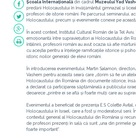
Școala Internațională
din cadrul
Muzeului Yad Vash
predării Holocaustului în învățământul gimnazial și liceal
profesori de istorie români. Pe parcursul seminarului, ac
Holocaustului, precum și evenimente conexe pe aceast
În acest context, Institutul Cultural Român de la Tel Avi
emoționantă între supraviețuitori ai Holocaustului din Ro
întâlnirii, profesorii români au avut ocazia să afle mărtu
cu aceștia pentru a înțelege ramificațiile istorice și psih
istoric noilor generații de elevi români.
În introducerea evenimentului, Martin Salamon, directorul
Vashem pentru această seară care „dorim să fie un atelier
Holocaustului din România din documente istorice, însă c
a declarat că participarea săptămânală a publicului isra
deoarece „printre ei se află și foarte mulți care au suprav
Evenimentul a beneficiat de prezența E.S Colette Avital, 
Holocaustului în Israel, care a fost și moderatorul serii. Î
contextul general al Holocaustului din România și rec
de profesori prezenți în sală că sunt „una din primele gen
foarte important”.