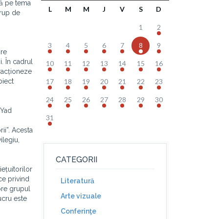
ră pe tema
L
M
M
J
V
S
D
grup de
1
2
3
4
5
6
7
8
9
ire
. În cadrul
10
11
12
13
14
15
16
eracționeze
biect
17
18
19
20
21
22
23
24
25
26
27
28
29
30
 Yad
31
ii”. Acesta
ilegiu,
CATEGORII
ețuitorilor
ice privind
Literatură
pre grupul
Arte vizuale
ucru este
Conferinţe