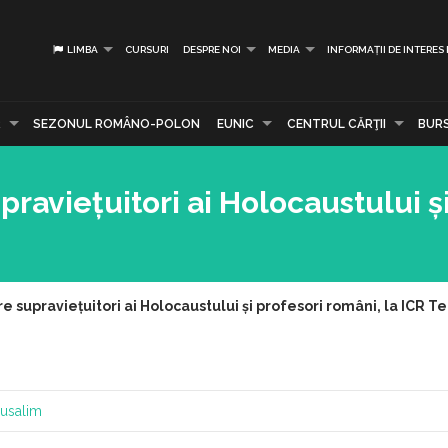
LIMBA
CURSURI
DESPRE NOI
MEDIA
INFORMAȚII DE INTERES
R
SEZONUL ROMÂNO-POLON
EUNIC
CENTRUL CĂRŢII
BUR
upraviețuitori ai Holocaustului ș
re supraviețuitori ai Holocaustului și profesori români, la ICR Te
rusalim