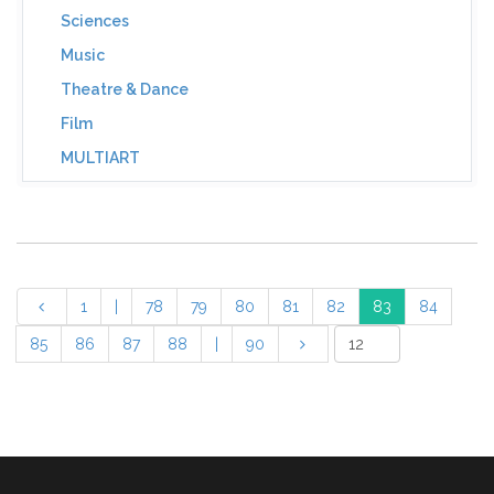
Sciences
Music
Theatre & Dance
Film
MULTIART
1
|
78
79
80
81
82
83
84
85
86
87
88
|
90