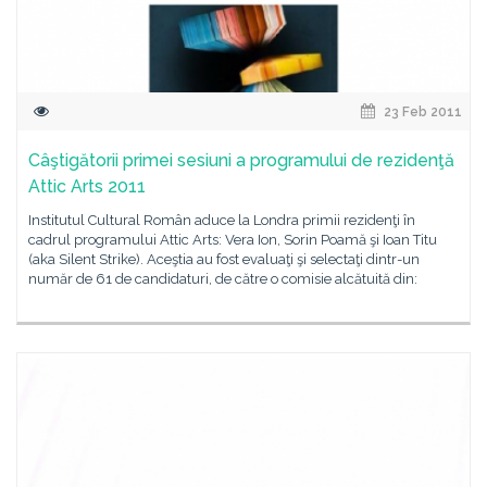
23 Feb 2011
Câştigătorii primei sesiuni a programului de rezidenţă
Attic Arts 2011
Institutul Cultural Român aduce la Londra primii rezidenţi în
cadrul programului Attic Arts: Vera Ion, Sorin Poamă şi Ioan Titu
(aka Silent Strike). Aceştia au fost evaluaţi şi selectaţi dintr-un
număr de 61 de candidaturi, de către o comisie alcătuită din: