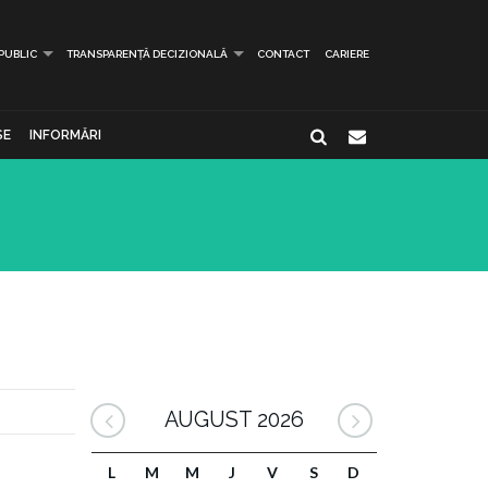
 PUBLIC
TRANSPARENȚĂ DECIZIONALĂ
CONTACT
CARIERE
SE
INFORMĂRI
AUGUST 2026
L
M
M
J
V
S
D