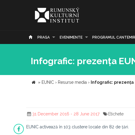
PRAGA
EVENIMENTE
PROGRAMUL CANTEMI
Infografic: prezența EU
»
EUNIC
›
Resurse media
›
Infografic: prezența
31 December 2016 - 28 June 2017
Etichete
EUNIC activează în 103 clustere locale din 82 de țări.