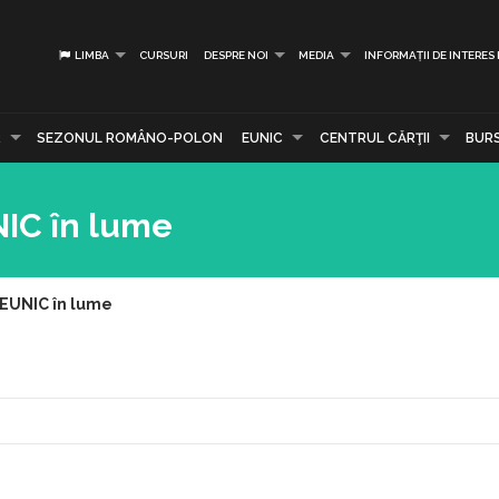
LIMBA
CURSURI
DESPRE NOI
MEDIA
INFORMAȚII DE INTERES
R
SEZONUL ROMÂNO-POLON
EUNIC
CENTRUL CĂRŢII
BUR
NIC în lume
 EUNIC în lume