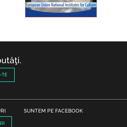
utăţi.
-TE
RI
SUNTEM PE FACEBOOK
ER