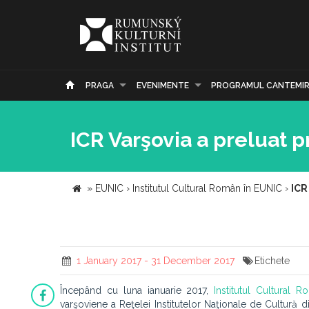
PRAGA
EVENIMENTE
PROGRAMUL CANTEMI
ICR Varşovia a preluat p
»
EUNIC
›
Institutul Cultural Român în EUNIC
›
ICR
1 January 2017 - 31 December 2017
Etichete
Începând cu luna ianuarie 2017,
Institutul Cultural 
varşoviene a Reţelei Institutelor Naţionale de Cultură 