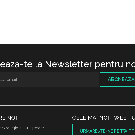
ază-te la Newsletter pentru no
ABONEAZĂ
RE NOI
CELE MAI NOI TWEET-U
/ Strategie / Funcţionare
URMĂREŞTE-NE PE TWITT