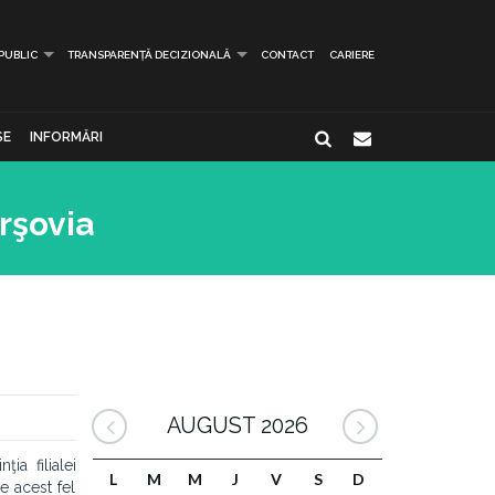
 PUBLIC
TRANSPARENȚĂ DECIZIONALĂ
CONTACT
CARIERE
SE
INFORMĂRI
rşovia
AUGUST 2026
ia filialei
L
M
M
J
V
S
D
e acest fel