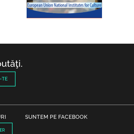
utăţi.
-TE
RI
SUNTEM PE FACEBOOK
ER