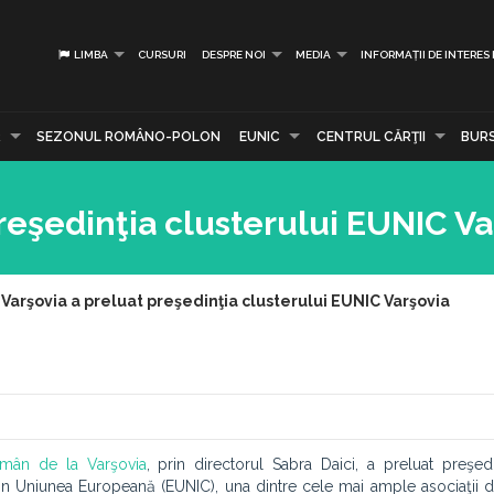
LIMBA
CURSURI
DESPRE NOI
MEDIA
INFORMAȚII DE INTERES
R
SEZONUL ROMÂNO-POLON
EUNIC
CENTRUL CĂRŢII
BUR
reşedinţia clusterului EUNIC Va
 Varşovia a preluat preşedinţia clusterului EUNIC Varşovia
Român de la Varşovia
, prin directorul Sabra Daici, a preluat preşedinţ
din Uniunea Europeană (EUNIC), una dintre cele mai ample asociaţii d