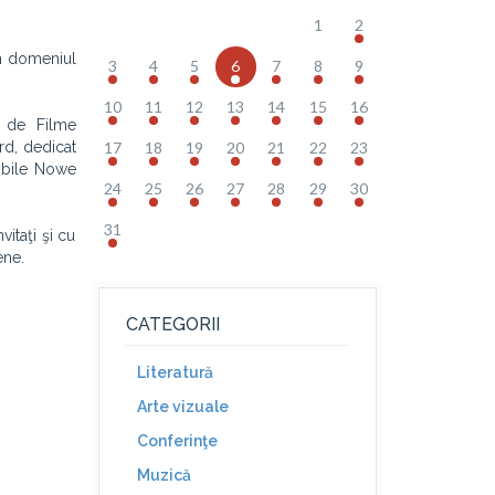
1
2
in domeniul
3
4
5
6
7
8
9
10
11
12
13
14
15
16
n de Filme
rd, dedicat
17
18
19
20
21
22
23
Mobile Nowe
24
25
26
27
28
29
30
31
itaţi şi cu
ene.
CATEGORII
Literatură
Arte vizuale
Conferinţe
Muzică