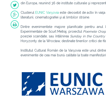
din Europa, reunind 36 de institute culturale şi repreze
Clusterul
EUNIC Varşovia
este deosebit de activ în viaţ
literaturii, cinematografiei şi al limbilor străine.
Dintre evenimentele majore planificate pentru anul
Experimentale de Scurt Metraj, proiectul
Poemele Oraşu
poe
ziei scandate, sau întâlnirea
Sunday in the Country
Horyzonty de la Wroc
ław,
destinate tinerilor critici de f
Institutul Cultural Român de la Varşovia este unul dintre
evenimente de cea mai bună calitate la toate manifestări