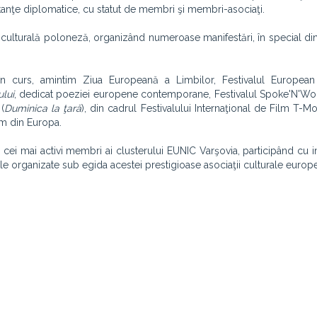
ntanţe diplomatice, cu statut de membri şi membri-asociaţi.
a culturală poloneză, organizând numeroase manifestări, în special d
 în curs, amintim Ziua Europeană a Limbilor, Festivalul Europea
lui
, dedicat poeziei europene contemporane, Festivalul Spoke
'N'Wo
(
Duminica la ţară
), din cadrul Festivalului Internaţional de Film T-
ilm din Europa.
 cei mai activi membri ai clusterului EUNIC Varşovia, participând cu inv
le organizate sub egida acestei prestigioase asociaţii culturale europ