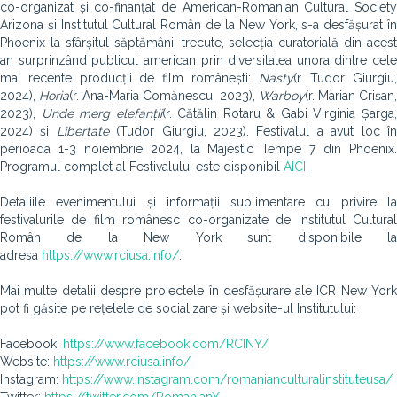
co-organizat și co-finanțat de American-Romanian Cultural Society
Arizona și Institutul Cultural Român de la New York, s-a desfășurat în
Phoenix la sfârșitul săptămânii trecute, selecția curatorială din acest
an surprinzând publicul american prin diversitatea unora dintre cele
mai recente producții de film românești:
Nasty
(r. Tudor Giurgiu,
2024),
Horia
(r. Ana-Maria Comănescu, 2023),
Warboy
(r. Marian Crișan
2023),
Unde merg elefanții
(r. Cătălin Rotaru & Gabi Virginia Șarga
2024) și
Libertate
(Tudor Giurgiu, 2023). Festivalul a avut loc î
perioada 1-3 noiembrie 2024, la Majestic Tempe 7 din Phoenix.
Programul complet al Festivalului este disponibil
AICI
.
Detaliile evenimentului și informații suplimentare cu privire la
festivalurile de film românesc co-organizate de Institutul Cultural
Român de la New York sunt disponibile la
adresa
https://www.rciusa.info/
.
Mai multe detalii despre proiectele în desfășurare ale ICR New York
pot fi găsite pe rețelele de socializare și website-ul Institutului:
Facebook:
https://www.facebook.com/RCINY/
Website:
https://www.rciusa.info/
Instagram:
https://www.instagram.com/romanianculturalinstituteusa/