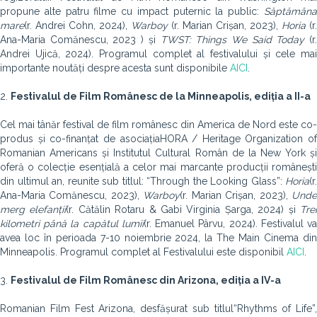
propune alte patru filme cu impact puternic la public:
Săptămâna
mare
(r. Andrei Cohn, 2024),
Warboy
(r. Marian Crișan, 2023),
Horia
(r.
Ana-Maria Comănescu, 2023 ) și
TWST: Things We Said Today
(r
Andrei Ujică, 2024). Programul complet al festivalului și cele mai
importante noutăți despre acesta sunt disponibile
AICI
.
2.
Festivalul de Film Românesc de la Minneapolis, ediția a II-a
Cel mai tânăr festival de film românesc din America de Nord este co-
produs și co-finanțat de asociațiaHORA / Heritage Organization of
Romanian Americans și Institutul Cultural Român de la New York și
oferă o colecție esențială a celor mai marcante producții românești
din ultimul an, reunite sub titlul: “Through the Looking Glass”:
Horia
(r.
Ana-Maria Comănescu, 2023),
Warboy
(r. Marian Crișan, 2023),
Und
merg elefanții
(r. Cătălin Rotaru & Gabi Virginia Șarga, 2024) și
Tre
kilometri până la capătul lumii
(r. Emanuel Pârvu, 2024). Festivalul v
avea loc în perioada 7-10 noiembrie 2024, la The Main Cinema din
Minneapolis. Programul complet al Festivalului este disponibil
AICI
.
3.
Festivalul de Film Românesc din Arizona, ediția a IV-a
Romanian Film Fest Arizona, desfășurat sub titlul“Rhythms of Life”,