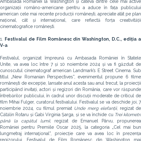
Ambasada României la Washington și câteva dintre cele mai active
organizații româno-americane pentru a aduce în fața publicului
american cele mai recente producții românești, apreciate atât pe plan
național, cât și internațional, care reflectă forța creativității
cinematografice românești.
1.
Festivalul de Film Românesc din Washington, D.C., ediția 
V-a
Festivalul, organizat împreună cu Ambasada României în Statele
Unite, va avea loc între 7 și 10 noiembrie 2024 și va fi găzduit de
cunoscutul cinematograf american Landmark’s E Street Cinema. Sub
titlul „New Romanian Perspectives”, evenimentul propune 6 filme
românești de excepție, lansate anul acesta sau anul trecut, la proiecții
participând invitați, actori și regizori din România, care vor răspunde
întrebărilor publicului, în cadrul unor discuții moderate de criticul de
film Mihai Fulger, curatorul festivalului. Festivalul se va deschide joi, 7
noiembrie 2024, cu filmul premiat
Unde merg elefanții
, regizat d
Cătălin Rotaru și Gabi Virginia Șarga, și se va închide cu
Trei kilometri
până la capătul lumii
, regizat de Emanuel Pârvu, propunerea
României pentru Premiile Oscar 2025, la categoria „Cel mai bun
lungmetraj internaţional”, proiecție care va avea loc în prezența
regizorului. Festivalul de Film Românesc din Washington mai