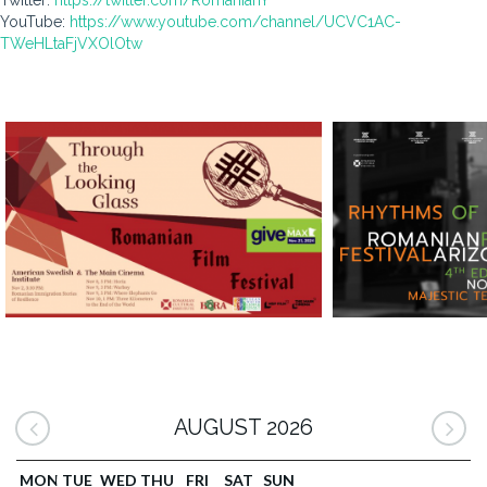
Twitter:
https://twitter.com/RomanianY
YouTube:
https://www.youtube.com/channel/UCVC1AC-
TWeHLtaFjVXOlOtw
AUGUST 2026
MON
TUE
WED
THU
FRI
SAT
SUN