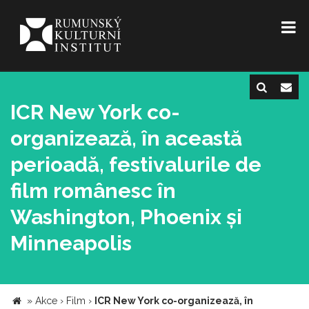
ICR New York co-
organizează, în această
perioadă, festivalurile de
film românesc în
Washington, Phoenix și
Minneapolis
»
Akce
›
Film
›
ICR New York co-organizează, în