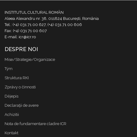
INSTITUTUL CULTURAL ROMÂN
Aleea Alexandru nr. 38, 011824 București, România
Tel.: (+4) 031 71 00 627, (+4) 031 71 00 606
Fax: (+4) 031 71 00 607
E-mail: icr@icr.ro
DESPRE NOI
Mise/Strategie/Organizace
Tým
Struktura RKI
Zprávy o činnosti
Dějepis
Declaraţii de avere
Achizitii
Nota de fundamentare cladire ICR
Kontakt