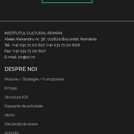
INSTITUTUL CULTURAL ROMÂN
Aleea Alexandru nr. 38, 011824 București, România
Tel.: (+4) 031 71 00 627, (+4) 031 71 00 606
Fax: (+4) 031 71 00 607
E-mail: icr@icr.ro
DESPRE NOI
Misiune / Strategie / Funcţionare
Echipa
Structura ICR
Rapoarte de activitate
Istoric
Declaraţii de avere
Achizitii