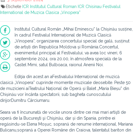
Etichete
ICR
Institutul Cultural Roman
ICR Chisinau
Festivalul
International de Muzica Clasica „Vinopera”
Institutul Cultural Român „Mihai Eminescu” la Chișinău susține,
în cadrul Festivalul Internațional de Muzică Clasică
„Vinopera”, organizarea concertului special de gală, susținut
de artiști din Republica Moldova și România.
Concertul,
evenimentul principal al Festivalului, va avea loc vineri, 6
septembrie 2024, ora 20.00, în atmosfera specială de la
Castel Mimi, satul Bulboaca, raionul Anenii Noi.
Ediţia din acest an aFestivalului Internațional de muzică
clasică „Vinopera” cuprinde momente muzicale deosebite. Peste 50
de muzicieni aiTeatrului Național de Operă și Balet „Maria Bieșu” din
Chișinău vor încânta spectatorii, sub bagheta cunoscutului
dirijorDumitru Cârciumaru.
Seara va fi încununată de vocile unora dintre cei mai mari artişti de
operă de la Bucureşti şi Chişinău, dar și din Spania, printre ei
regăsindu-se Elena Moșuc, soprană de renume internațional, Mariana
Bulicanu,soprană a Operei Române din Craiova, talentatul bariton din