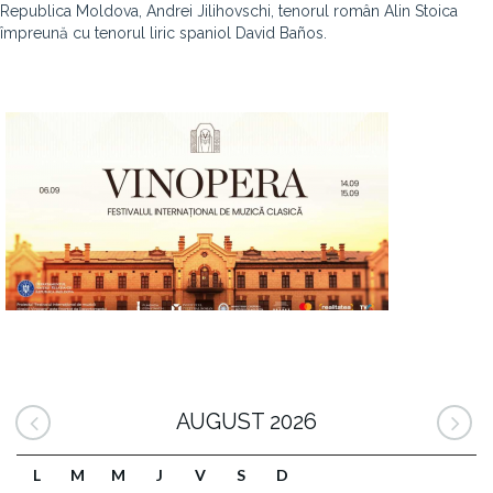
Republica Moldova, Andrei Jilihovschi, tenorul român Alin Stoica
împreună cu tenorul liric spaniol David Baños.
AUGUST 2026
L
M
M
J
V
S
D