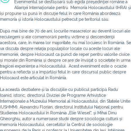
Evenimentul se desfășoară sub egida preşedinţiei române a
Alianţei Internaţionale pentru Memoria Holocaustului (IHRA) și
își propune să pună în discuţie
felul în care România abordează
memoria și istoria Holocaustului petrecut pe teritoriul său.
După mai bine de 70 de ani, locurile masacrelor au devenit locuri ale
reculegerii și ale comemorării pentru victime și descendenţii
acestora, care, în marea lor majoritate, nu mai locuiesc în România. Se
va discuta despre
relaţia populaţiilor locale cu aceste locuri ale
memoriei, despre Holocaust ca punct de reper pentru valorile civice
și morale din România și despre ce are de învățat o societate în urma
tragicei experiențe a Holocaustului.
Acest eveniment este o ocazie
pentru a reflecta și a împărtăși felul în care discursul public despre
Holocaust este articulat în România.
La această dezbatere și la discuţiile cu publicul p
articipă Radu
Ioanid, istoric, directorul Diviziei de Programe Arhivistice
Internaţionale a Muzeului Memorial al Holocaustului, din Statele Unite
(USHMM), Alexandru Florian, directorul Institutului Naţional pentru
Studierea Holocaustului în România „Elie Wiesel", și Mihai Dinu
Gheorghiu, autor a numeroase studii despre sociologia culturii și
memoria Holocaustului, cercetător la Centrul de sociologie
europeană de la Paris și profesor la Universitatea din Iași. Intâlnirea