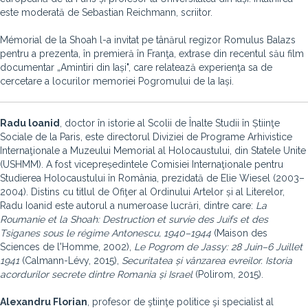
este moderată de Sebastian Reichmann, scriitor.
Mémorial de la Shoah l-a invitat pe tânărul regizor Romulus Balazs
pentru a prezenta, în premieră în Franţa, extrase din recentul său film
documentar „Amintiri din Iași", care relatează experienţa sa de
cercetare a locurilor memoriei Pogromului de la Iași.
Radu loanid
, doctor în istorie al Scolii de Înalte Studii în Știinţe
Sociale de la Paris, este directorul Diviziei de Programe Arhivistice
Internaţionale a Muzeului Memorial al Holocaustului, din Statele Unite
(USHMM). A fost vicepreședintele Comisiei Internaţionale pentru
Studierea Holocaustului în România, prezidată de Elie Wiesel (2003–
2004). Distins cu titlul de Ofiţer al Ordinului Artelor și al Literelor,
Radu Ioanid este autorul a numeroase lucrări, dintre care:
La
Roumanie et la Shoah: Destruction et survie des Juifs et des
Tsiganes sous le régime Antonescu, 1940–1944
(Maison des
Sciences de l'Homme, 2002),
Le Pogrom de Jassy: 28 Juin–6 Juillet
1941
(Calmann-Lévy, 2015),
Securitatea și vânzarea evreilor. Istoria
acordurilor secrete dintre Romania și Israel
(Polirom, 2015).
Alexandru Florian
, profesor de ştiinţe politice şi specialist al