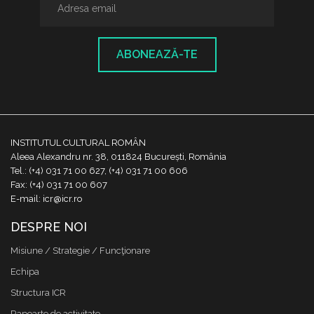
ABONEAZĂ-TE
INSTITUTUL CULTURAL ROMÂN
Aleea Alexandru nr. 38, 011824 București, România
Tel.: (+4) 031 71 00 627, (+4) 031 71 00 606
Fax: (+4) 031 71 00 607
E-mail: icr@icr.ro
DESPRE NOI
Misiune / Strategie / Funcţionare
Echipa
Structura ICR
Rapoarte de activitate