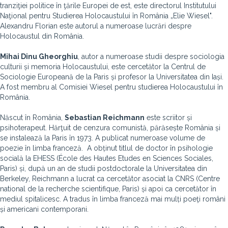
tranziţiei politice în ţările Europei de est, este directorul Institutului
Naţional pentru Studierea Holocaustului în România „Elie Wiesel".
Alexandru Florian este autorul a numeroase lucrări despre
Holocaustul din România.
Mihai Dinu Gheorghiu
, autor a numeroase studii despre sociologia
culturii și memoria Holocaustului, este cercetător la Centrul de
Sociologie Europeană de la Paris și profesor la Universitatea din Iași.
A fost membru al Comisiei Wiesel pentru studierea Holocaustului în
România.
Născut în România,
Sebastian Reichmann
este scriitor și
psihoterapeut. Hărţuit de cenzura comunistă, părăsește România și
se instalează la Paris în 1973. A publicat numeroase volume de
poezie în limba franceză. A obținut titlul de doctor în psihologie
socială la EHESS (École des Hautes Etudes en Sciences Sociales,
Paris) și, după un an de studii postdoctorale la Universitatea din
Berkeley, Reichmann a lucrat ca cercetător asociat la CNRS (Centre
national de la recherche scientifique, Paris) și apoi ca cercetător în
mediul spitalicesc. A tradus în limba franceză mai mulți poeţi români
și americani contemporani.