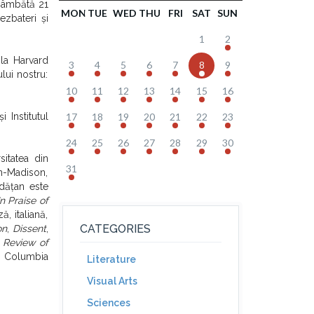
 sâmbătă 21
MON
TUE
WED
THU
FRI
SAT
SUN
ezbateri și
1
2
 la Harvard
3
4
5
6
7
8
9
lui nostru:
10
11
12
13
14
15
16
 Institutul
17
18
19
20
21
22
23
24
25
26
27
28
29
30
sitatea din
31
in-Madison,
ădățan este
In Praise of
, italiană,
CATEGORIES
on
,
Dissent
,
 Review of
la Columbia
Literature
Visual Arts
Sciences