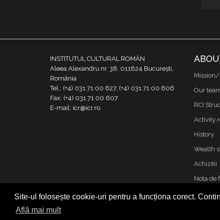
ABOU
INSTITUTUL CULTURAL ROMÂN
Aleea Alexandru nr. 38, 011824 București,
Mission/
România
Tel.: (+4) 031 71 00 627, (+4) 031 71 00 606
Our tea
Fax: (+4) 031 71 00 607
RCI Stru
E-mail: icr@icr.ro
Activity 
History
Wealth s
Achizitii
Nota de 
Contact
Site-ul folosește cookie-uri pentru a funcționa corect. Contin
Cookies &
Află mai mult