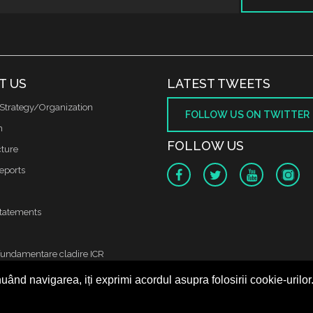
T US
LATEST TWEETS
Strategy/Organization
FOLLOW US ON TWITTER
m
FOLLOW US
cture
reports
tatements
fundamentare cladire ICR
uând navigarea, iți exprimi acordul asupra folosirii cookie-urilor
 protectia datelor