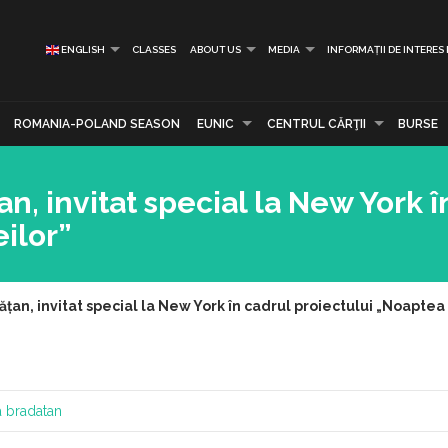
ENGLISH
CLASSES
ABOUT US
MEDIA
INFORMAȚII DE INTERES
ROMANIA-POLAND SEASON
EUNIC
CENTRUL CĂRŢII
BURSE
an, invitat special la New York î
ilor”
ățan, invitat special la New York în cadrul proiectului „Noaptea 
a bradatan