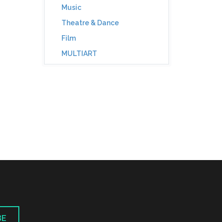
Music
Theatre & Dance
Film
MULTIART
BE