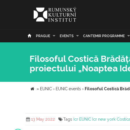
PRAGUE
EVENTS
CANTEMIR PROGRAMME
Filosoful Costică Brădăț
proiectului „Noaptea Ide
»
EUNIC
›
EUNIC events
›
Filosoful Costică Brăd
13 May 2022
Tags
Icr
EUNIC
Icr new york
Costic