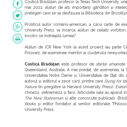
Costică Brădățan, profesor la Texas Tech University, una
mai 2022, alături de alți importanți gânditori și intel
prelegeri care se va desfășura la Biblioteca din Brooklyn
Prolificul autor româno-american, a cărui carte de es
University Press, va încerca, alături de ceilalți vorbito
încotro se îndreaptă lumea?
Alături de ICR New York la acest proiect iau parte Cent
Polonez, de asemenea membri ai clusterului newyorkez
Costică Brădățan
este profesor de științe umaniste l
Queensland, Australia. A mai predat, de asemenea, la U
Universitatea Notre Dame și Universitatea de Stat din 
autorul și editorul a zece cărți, printre care
Dying for I
Failure
(în pregătire la Harvard University Press). Eseuril
chineză, vietnameză și farsi. Articolele sale au apărut î
The New Statesman
și alte cunoscute publicații. Brăd
Books
și editor fondator al seriilor editoriale "Phil
University Press.