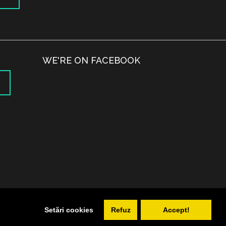
WE'RE ON FACEBOOK
.
Setări cookies
Refuz
Accept!