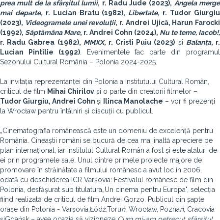
prea mult de la sfârșitul lumii
, r. Radu Jude (2023),
Angela merg
mai departe
, r. Lucian Bratu (1982),
Libertate
, r. Tudor Giurgi
(2023),
Videogramele unei revoluții
, r. Andrei Ujică, Harun Farocki
(1992),
Săptămâna Mare
, r. Andrei Cohn (2024),
Nu te teme, Iacob!,
r. Radu Gabrea (1982),
MMXX
, r. Cristi Puiu (2023)
și
Balanța
, r
Lucian Pintilie (1992)
. Evenimentele fac parte din programu
Sezonului Cultural România – Polonia 2024-2025.
La invitația reprezentanței din Polonia a Institutului Cultural Român,
criticul de film
Mihai Chirilov
și o parte din creatorii filmelor –
Tudor Giurgiu, Andrei Cohn
și
Ilinca Manolache
– vor fi prezenți
la Wrocław pentru întâlniri și discuții cu publicul.
„Cinematografia românească este un domeniu de excelență pentru
România. Cineaștii români se bucură de cea mai înaltă apreciere pe
plan internațional, iar Institutul Cultural Român a fost și este alături de
ei prin programele sale. Unul dintre primele proiecte majore de
promovare în străinătate a filmului românesc a avut loc în 2006,
odată cu deschiderea ICR Varșovia: Festivalul românesc de film din
Polonia, desfășurat sub titulatura„Un cinema pentru Europa", selecția
fiind realizată de criticul de film Andrei Gorzo. Publicul din șapte
orașe din Polonia - Varșovia,Łódź,Toru
ń
, Wrocław, Pozna
ń
, Cracovia
șiGdańsk – avea ocazia să vizioneze
Cum mi-am petrecut sfârșitul