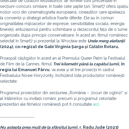
selectate de curatorii festivalurilor, iar filmele sunt prezentate în
secțiuni-concurs similare, în toate cele șapte țări. Smart7 oferă spațiu
noilor voci din cinematografia europeană, cineaștilor care apelează
la convenții și strategii artistice foarte diferite. Ele au în comun
originalitatea mijloacelor de expresie, sensibilitatea socială, energia
tinereții, entuziasmul pentru schimbare și dezacordul față de o lume
organizată după principii conservatoare. În acest an, filmul românesc
selectat în Smart7 și prezentat la Wrocław este
Unde merg elefanții
(2024), co-regizat de Gabi Virginia Șarga și Cătălin Rotaru.
Proaspăt câștigător în acest an al Premiului Queer Palm la Festivalul
de Film de la Cannes, filmul
Trei kilometri până la capătul lumii
, în
regia lui Emanuel Pârvu
, va avea și el trei proiecții în cadrul
Festivalului Nowe Horyzonty, închizând lista producțiilor românești
selectate.
Programul proiecțiilor din secțiunea „România – Jocuri de oglinzi“ și
al întâlnirilor cu invitații români, precum și programul celorlalte
prezentări ale filmelor românești pot fi consultate
aici
.
_________________
Nu aștepta prea mult de la sfârșitul lumii
, r. Radu Jude (2023)