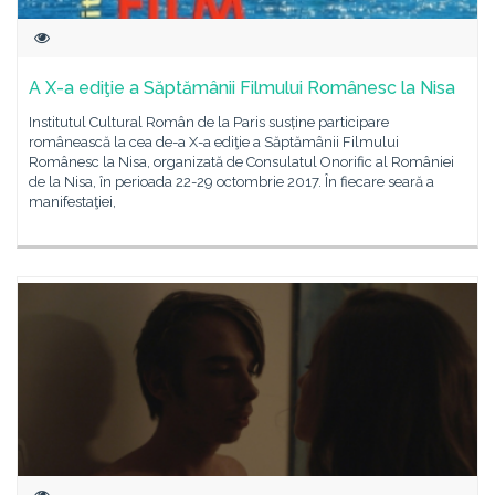
A X-a ediţie a Săptămânii Filmului Românesc la Nisa
Institutul Cultural Român de la Paris susține participare
românească la cea de-a X-a ediţie a Săptămânii Filmului
Românesc la Nisa, organizată de Consulatul Onorific al României
de la Nisa, în perioada 22-29 octombrie 2017. În fiecare seară a
manifestaţiei,