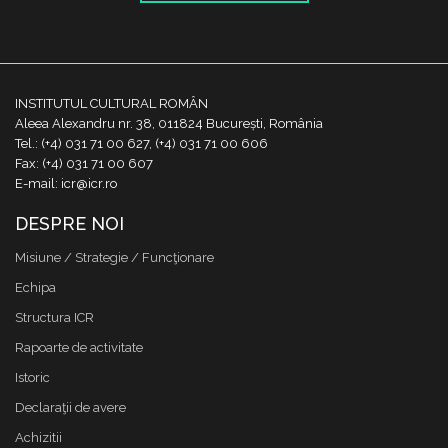
INSTITUTUL CULTURAL ROMÂN
Aleea Alexandru nr. 38, 011824 București, România
Tel.: (+4) 031 71 00 627, (+4) 031 71 00 606
Fax: (+4) 031 71 00 607
E-mail: icr@icr.ro
DESPRE NOI
Misiune / Strategie / Funcţionare
Echipa
Structura ICR
Rapoarte de activitate
Istoric
Declaraţii de avere
Achizitii