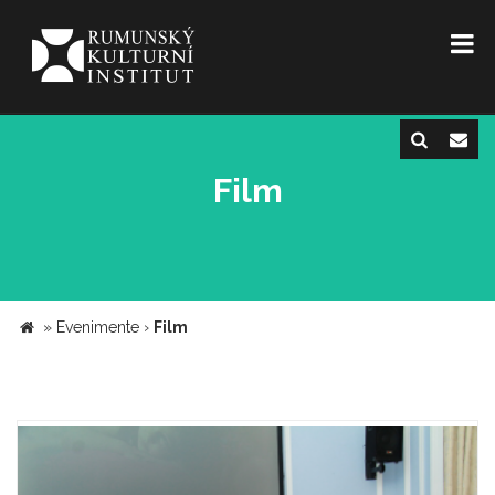
Film
»
Evenimente
›
Film