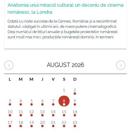
Anatomia unui miracol cultural: un deceniu de cinema
românesc, la Londra
Odată cu noile succese de la Cannes, România și-a reconfirmat
statutul, câștigat în ultimii ani, de mare putere cinematografică.
Deși numărul de titluri anuale și bugetele proiectelor românești
sunt mult mai mici, producțiile românești domină, în termeni
AUGUST 2026
L
M
M
J
V
S
D
1
2
3
4
5
6
7
8
9
10
11
12
13
14
15
16
17
18
19
20
21
22
23