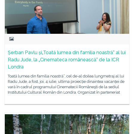
Șerban Pavlu și„Toată lumea din familia noastră” al lui
Radu Jude, la „Cinemateca românească” de la ICR
Londra
Toată lumea din familia noastră”, cel de-al doilea lungmetraj al lui
Radu Jude, a fost, joi, 4 iulie, ultima proiecție dinaintea vacanței de
vară în cadrul programului Cinematecii Româneşti de la sediul
Institutului Cultural Român din Londra. Organizat în parteneriat