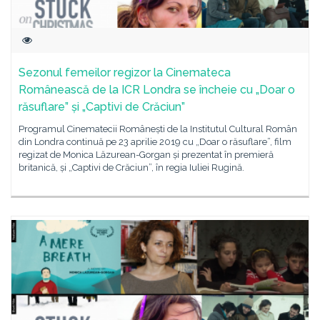
Sezonul femeilor regizor la Cinemateca
Românească de la ICR Londra se încheie cu „Doar o
răsuflare” și „Captivi de Crăciun”
Programul Cinematecii Românești de la Institutul Cultural Român
din Londra continuă pe 23 aprilie 2019 cu „Doar o răsuflare”, film
regizat de Monica Lăzurean-Gorgan și prezentat în premieră
britanică, și „Captivi de Crăciun”, în regia Iuliei Rugină.