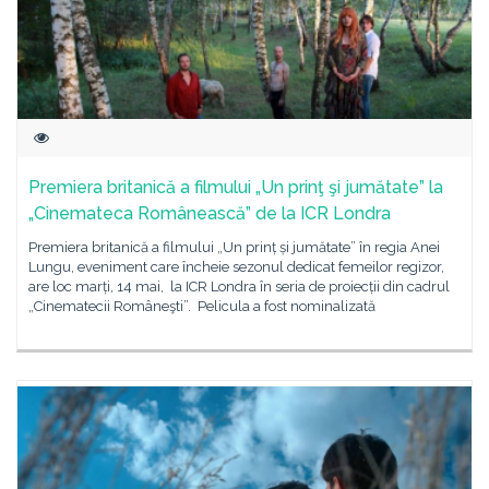
Premiera britanică a filmului „Un prinţ şi jumătate” la
„Cinemateca Românească” de la ICR Londra
Premiera britanică a filmului „Un prinț și jumătate” în regia Anei
Lungu, eveniment care încheie sezonul dedicat femeilor regizor,
are loc marți, 14 mai, la ICR Londra în seria de proiecții din cadrul
„Cinematecii Româneşti”. Pelicula a fost nominalizată