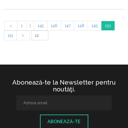
1
|
145
146
147
148
149
150
151
Abonează-te la Newsletter pentru
noutăţi.
ABONEAZĂ-TE