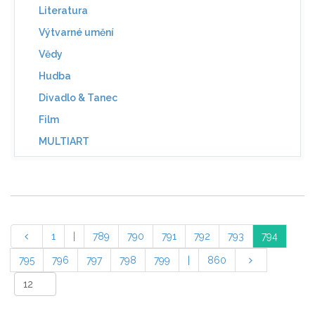
Literatura
Výtvarné umění
Vědy
Hudba
Divadlo & Tanec
Film
MULTIART
1
|
789
790
791
792
793
794
795
796
797
798
799
|
860