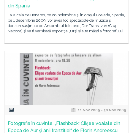
din Spania
La Alcala de Henares, pe 28 noiembrie şi în oraşul Coslada, Spania,
pe 1 decembrie 2009, vor avea loc spectacole de muzică şi
dansuri susţinute de Ansamblul folcloric „Dor Transilvan (Cluj-
Napoca) şi va fi vernisată expoziţia „Urşi şi alte măşti a fotografului
11 Nov 2009 - 30 Nov 2009
Fotografia în cuvinte. „Flashback: Clişee voalate din
Epoca de Aur şi anii tranziţiei“ de Florin Andreescu