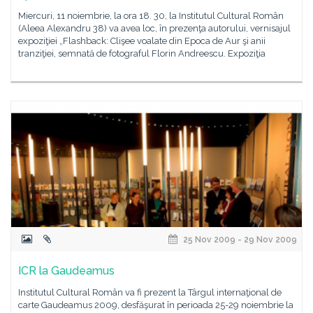
Miercuri, 11 noiembrie, la ora 18. 30, la Institutul Cultural Român
(Aleea Alexandru 38) va avea loc, în prezenţa autorului, vernisajul
expoziţiei „Flashback: Clişee voalate din Epoca de Aur şi anii
tranziţiei, semnată de fotograful Florin Andreescu. Expoziţia
25 Nov 2009 - 29 Nov 2009
ICR la Gaudeamus
Institutul Cultural Român va fi prezent la Târgul internaţional de
carte Gaudeamus 2009, desfăşurat în perioada 25-29 noiembrie la