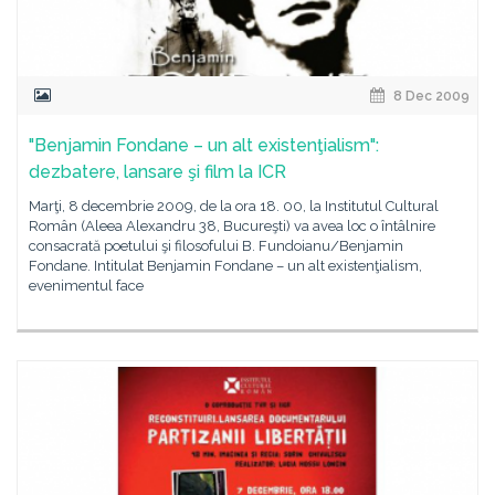
8 Dec 2009
"Benjamin Fondane – un alt existenţialism":
dezbatere, lansare şi film la ICR
Marţi, 8 decembrie 2009, de la ora 18. 00, la Institutul Cultural
Român (Aleea Alexandru 38, Bucureşti) va avea loc o întâlnire
consacrată poetului şi filosofului B. Fundoianu/Benjamin
Fondane. Intitulat Benjamin Fondane – un alt existenţialism,
evenimentul face