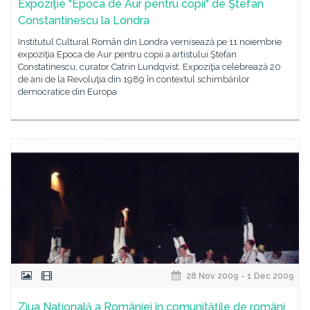
Expoziţie "Epoca de Aur pentru copii" de Ştefan
Constantinescu la Londra
Institutul Cultural Român din Londra vernisează pe 11 noiembrie
expoziţia Epoca de Aur pentru copii a artistului Ştefan
Constatinescu, curator Catrin Lundqvist. Expoziţia celebrează 20
de ani de la Revoluţia din 1989 în contextul schimbărilor
democratice din Europa
28 Nov 2009 - 1 Dec 2009
Ziua Naţională a României în comunităţile de români