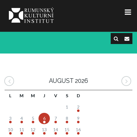
AUGUST 2026
L
M
M
J
V
S
D
1
2
3
4
5
6
7
8
9
10
11
12
13
14
15
16