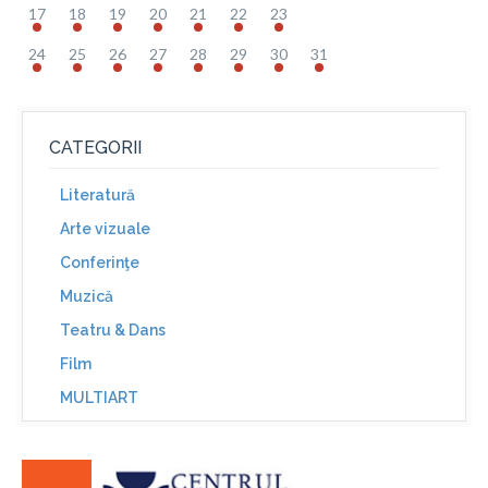
17
18
19
20
21
22
23
24
25
26
27
28
29
30
31
CATEGORII
Literatură
Arte vizuale
Conferinţe
Muzică
Teatru & Dans
Film
MULTIART