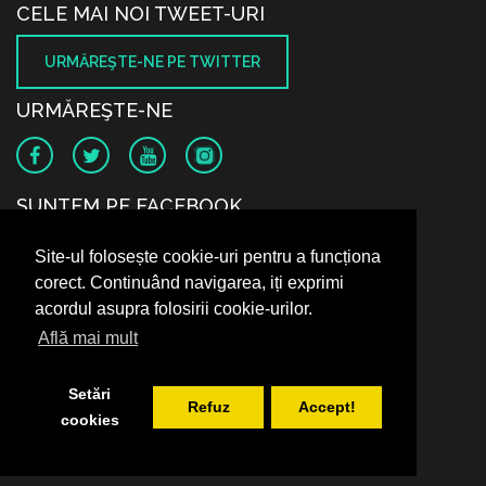
CELE MAI NOI TWEET-URI
URMĂREŞTE-NE PE TWITTER
URMĂREŞTE-NE
SUNTEM PE FACEBOOK
Site-ul folosește cookie-uri pentru a funcționa
corect. Continuând navigarea, iți exprimi
acordul asupra folosirii cookie-urilor.
Află mai mult
Setări
Refuz
Accept!
cookies