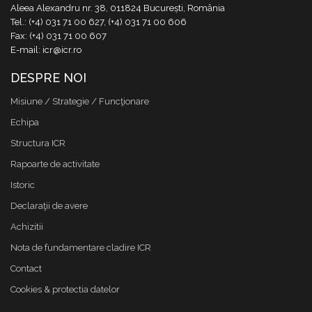
Aleea Alexandru nr. 38, 011824 București, România
Tel.: (+4) 031 71 00 627, (+4) 031 71 00 606
Fax: (+4) 031 71 00 607
E-mail: icr@icr.ro
DESPRE NOI
Misiune / Strategie / Funcţionare
Echipa
Structura ICR
Rapoarte de activitate
Istoric
Declaraţii de avere
Achizitii
Nota de fundamentare cladire ICR
Contact
Cookies & protectia datelor