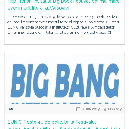
Filip Florian, invitat la Big Book Festival, cel mai mare
eveniment literar al Varșoviei
În perioada 21-23 iunie 2019, la Varșovia are loc Big Book Festival,
cel mai important eveniment literar al capitalei poloneze. Clusterul
EUNIC Varșovia (Asociația Institutelor Culturale și Ambasadelor
Uniunii Europene din Polonia), al cărui membru activ este ICR
7 Jun 2019 - 9 Jun 2019
EUNIC. Peste 40 de pelicule, la Festivalul
Internațional de Film de Scurtmetraj „Big Bang” de la