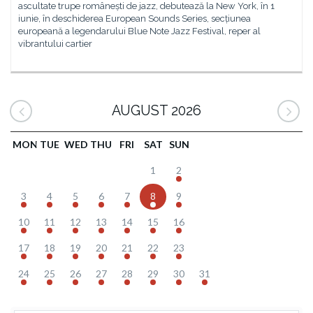
ascultate trupe românești de jazz, debutează la New York, în 1
iunie, în deschiderea European Sounds Series, secțiunea
europeană a legendarului Blue Note Jazz Festival, reper al
vibrantului cartier
AUGUST 2026
MON
TUE
WED
THU
FRI
SAT
SUN
1
2
3
4
5
6
7
8
9
10
11
12
13
14
15
16
17
18
19
20
21
22
23
24
25
26
27
28
29
30
31