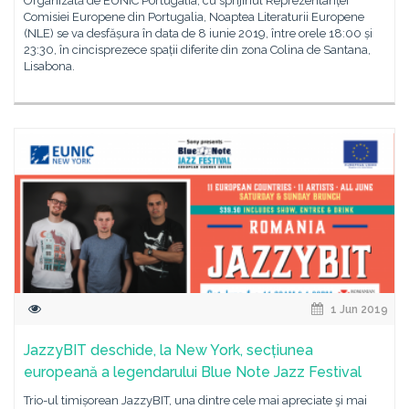
Organizată de EUNIC Portugalia, cu sprijinul Reprezentanței
Comisiei Europene din Portugalia, Noaptea Literaturii Europene
(NLE) se va desfășura în data de 8 iunie 2019, între orele 18:00 și
23:30, în cincisprezece spații diferite din zona Colina de Santana,
Lisabona.
1 Jun 2019
JazzyBIT deschide, la New York, secțiunea
europeană a legendarului Blue Note Jazz Festival
Trio-ul timișorean JazzyBIT, una dintre cele mai apreciate şi mai