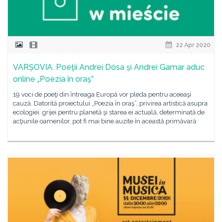
22 Apr 2020
VARȘOVIA. Poeţii Andrei Dósa și Andrei Gamar aduc
online „Poezia în oraş”
19 voci de poeţi din întreaga Europă vor pleda pentru aceeaşi
cauză. Datorită proiectului „Poezia în oraş”, privirea artistică asupra
ecologiei, grijei pentru planetă şi starea ei actuală, determinată de
acţiunile oamenilor, pot fi mai bine auzite în această primăvară