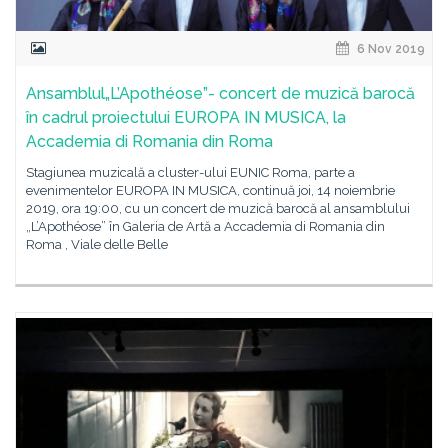
6 Nov 2019
Ansamblul„L’Apothéose”- concert de muzică barocă
în cadrul proiectului EUROPA IN MUSICA, la
Accademia di Romania din Roma
Stagiunea muzicală a cluster-ului EUNIC Roma, parte a
evenimentelor EUROPA IN MUSICA, continuă joi, 14 noiembrie
2019, ora 19:00, cu un concert de muzică barocă al ansamblului
„L’Apothéose” în Galeria de Artă a Accademia di Romania din
Roma , Viale delle Belle