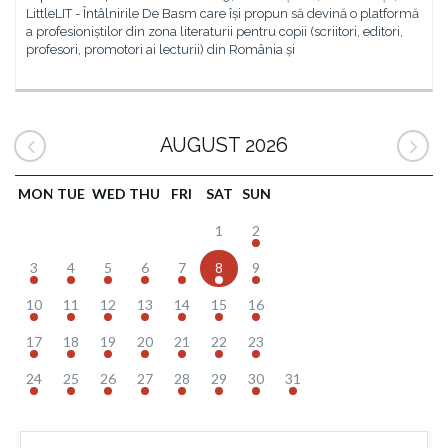
LittleLIT - Întâlnirile De Basm care își propun să devină o platformă
a profesioniștilor din zona literaturii pentru copii (scriitori, editori,
profesori, promotori ai lecturii) din România și
AUGUST 2026
MON
TUE
WED
THU
FRI
SAT
SUN
1
2
3
4
5
6
7
8
9
10
11
12
13
14
15
16
17
18
19
20
21
22
23
24
25
26
27
28
29
30
31