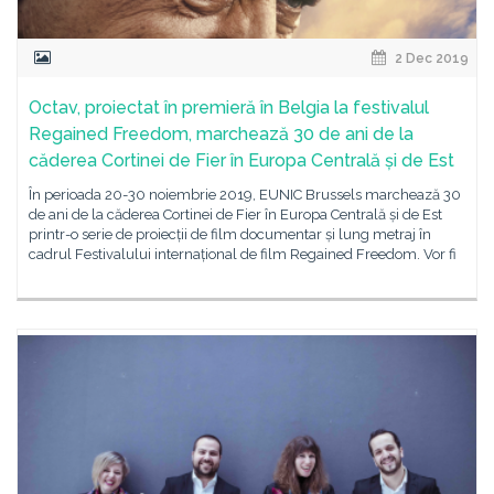
2 Dec 2019
Octav, proiectat în premieră în Belgia la festivalul
Regained Freedom, marchează 30 de ani de la
căderea Cortinei de Fier în Europa Centrală și de Est
În perioada 20-30 noiembrie 2019, EUNIC Brussels marchează 30
de ani de la căderea Cortinei de Fier în Europa Centrală și de Est
printr-o serie de proiecții de film documentar și lung metraj în
cadrul Festivalului internațional de film Regained Freedom. Vor fi