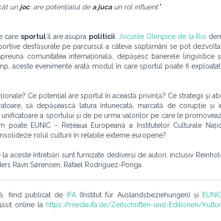
cât un
joc
;
are potențialul de
a juca
un rol influent.
"
pe care
sportul
îl are asupra
politicii
.
Jocurile Olimpice de la Rio
dem
ortive desfășurate pe parcursul a câteva săptămâni se pot dezvolta
preună comunitatea internațională, depășesc barierele lingvistice și
timp, aceste evenimente arată modul în care sportul poate fi exploatat
naționale?
Ce potențial are sportul în această privință? Ce strategii și a
gratoare, să depășească
latura întunecată, marcată de corupție și i
 unificatoare a sportului și de pe urma valorilor pe care le promove
um poate EUNIC - Rețeaua Europeană a Institutelor Culturale Națio
solideze rolul culturii în relațiile externe europene?
a aceste întrebări sunt furnizate dediverși de autori, inclusiv Reinho
nders Ravn Sørensen, Rafael Rodriguez-Ponga
.
, fiind
publicat de
IFA
(Institut für Auslandsbeziehungen) și
EUNI
găsit online la
https://media.ifa.de/Zeitschriften-und-Editionen/Kultu