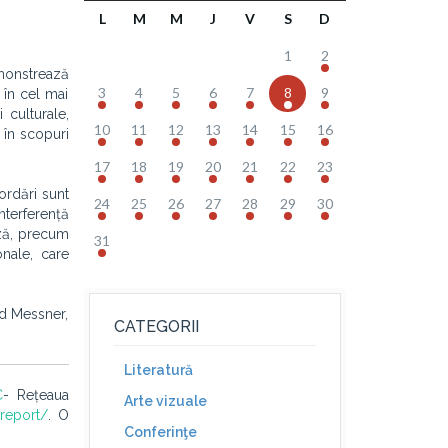
L
M
M
J
V
S
D
1
2
onstrează
3
4
5
6
7
8
9
 în cel mai
 culturale,
10
11
12
13
14
15
16
 în scopuri
17
18
19
20
21
22
23
bordări sunt
24
25
26
27
28
29
30
nterferență
ază, precum
31
nale, care
ld Messner,
CATEGORII
Literatură
C
- Rețeaua
Arte vizuale
rreport/
.
O
Conferinţe