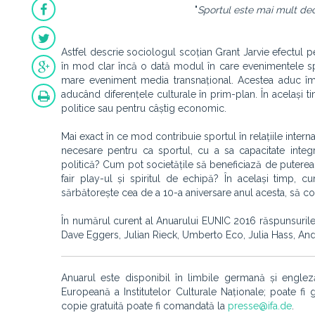
"
Sportul este mai mult de
Astfel descrie sociologul scoțian Grant Jarvie efectul 
în mod clar încă o dată modul în care evenimentele sp
mare eveniment media transnațional. Acestea
aduc îm
aducând diferențele culturale în prim-plan.
În același 
politice sau pentru câștig economic.
Mai exact în ce mod contribuie sportul în relațiile inter
necesare pentru ca sportul, cu a sa capacitate inte
politică?
Cum pot societățile să beneficiază de puterea
fair play-ul și spiritul de echipă?
În același timp, c
sărbătorește cea de a 10-a aniversare anul acesta, să con
În numărul curent al Anuarului EUNIC 2016 răspunsurile l
Dave Eggers, Julian Rieck, Umberto Eco, Julia Hass, A
Anuarul este disponibil în limbile germană și engleză
Europeană a Institutelor Culturale Naționale
;
poate fi 
copie gratuită poate fi comandată la
presse@ifa.de
.