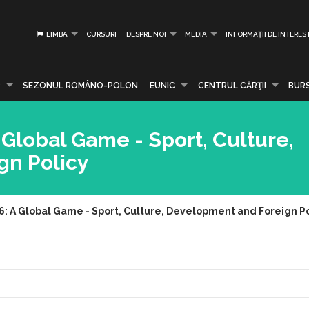
LIMBA
CURSURI
DESPRE NOI
MEDIA
INFORMAȚII DE INTERES
R
SEZONUL ROMÂNO-POLON
EUNIC
CENTRUL CĂRŢII
BUR
Global Game - Sport, Culture,
gn Policy
: A Global Game - Sport, Culture, Development and Foreign Po