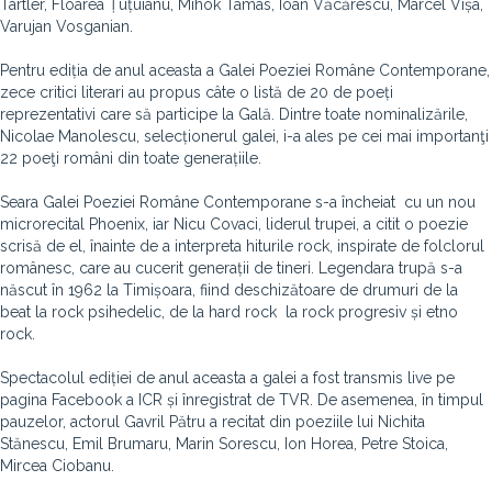
Tartler, Floarea Țuțuianu, Mihók Tamás, Ioan Văcărescu, Marcel Vișa,
Varujan Vosganian.
Pentru ediția de anul aceasta a Galei Poeziei Române Contemporane,
zece critici literari au propus câte o listă de 20 de poeți
reprezentativi care să participe la Gală. Dintre toate nominalizările,
Nicolae Manolescu, selecționerul galei, i-a ales pe cei mai importanţi
22 poeţi români din toate generațiile.
Seara Galei Poeziei Române Contemporane s-a încheiat cu un nou
microrecital Phoenix, iar Nicu Covaci, liderul trupei, a citit o poezie
scrisă de el, înainte de a interpreta hiturile rock, inspirate de folclorul
românesc, care au cucerit generații de tineri. Legendara trupă s-a
născut în 1962 la Timișoara, fiind deschizătoare de drumuri de la
beat la rock psihedelic, de la hard rock la rock progresiv și etno
rock.
Spectacolul ediției de anul aceasta a galei a fost transmis live pe
pagina Facebook a ICR și înregistrat de TVR. De asemenea, în timpul
pauzelor, actorul Gavril Pătru a recitat din poeziile lui Nichita
Stănescu, Emil Brumaru, Marin Sorescu, Ion Horea, Petre Stoica,
Mircea Ciobanu.