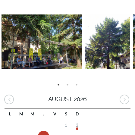
AUGUST 2026
L
M
M
J
V
S
D
1
2