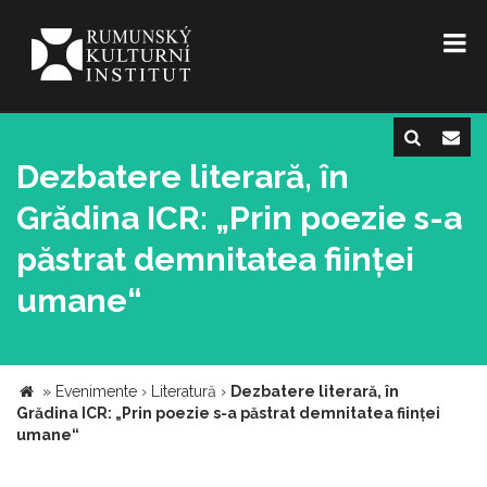
Dezbatere literară, în
Grădina ICR: „Prin poezie s-a
păstrat demnitatea ființei
umane“
»
Evenimente
›
Literatură
›
Dezbatere literară, în
Grădina ICR: „Prin poezie s-a păstrat demnitatea ființei
umane“