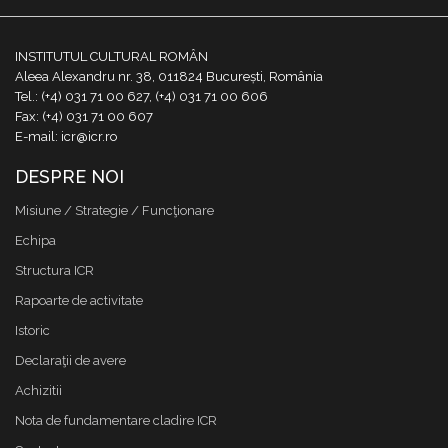
INSTITUTUL CULTURAL ROMÂN
Aleea Alexandru nr. 38, 011824 București, România
Tel.: (+4) 031 71 00 627, (+4) 031 71 00 606
Fax: (+4) 031 71 00 607
E-mail: icr@icr.ro
DESPRE NOI
Misiune / Strategie / Funcţionare
Echipa
Structura ICR
Rapoarte de activitate
Istoric
Declaraţii de avere
Achizitii
Nota de fundamentare cladire ICR