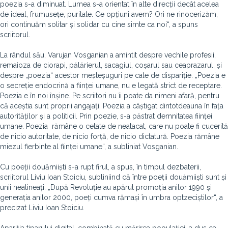
poezia s-a diminuat. Lumea s-a orientat în alte direcții decât acelea
de ideal, frumusețe, puritate. Ce opțiuni avem? Ori ne rinocerizăm,
ori continuăm solitar și solidar cu cine simte ca noi“, a spuns
scriitorul.
La rândul său, Varujan Vosganian a amintit despre vechile profesii,
remaioza de ciorapi, pălărierul, sacagiul, coșarul sau ceaprazarul, și
despre „poezia“ acestor meșteșuguri pe cale de dispariție. „Poezia e
o secreție endocrină a ființei umane, nu e legată strict de receptare.
Poezia e în noi înșine. Pe scriitori nu îi poate da nimeni afară, pentru
că aceștia sunt proprii angajați. Poezia a câștigat dintotdeauna în fața
autorităților și a politicii. Prin poezie, s-a păstrat demnitatea ființei
umane. Poezia rămâne o cetate de neatacat, care nu poate fi cucerită
de nicio autoritate, de nicio forță, de nicio dictatură. Poezia rămâne
miezul fierbinte al ființei umane“, a subliniat Vosganian.
Cu poeții douămiiști s-a rupt firul, a spus, în timpul dezbaterii,
scriitorul Liviu Ioan Stoiciu, subliniind că între poeții douămiiști sunt și
unii nealineați. „După Revoluție au apărut promoția anilor 1990 și
generația anilor 2000, poeți cumva rămași în umbra optzeciștilor“, a
precizat Liviu Ioan Stoiciu.