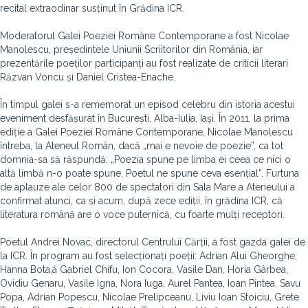
recital extraodinar susținut în Grădina ICR.
Moderatorul Galei Poeziei Române Contemporane a fost Nicolae
Manolescu, președintele Uniunii Scriitorilor din România, iar
prezentările poeților participanți au fost realizate de criticii literari
Răzvan Voncu și Daniel Cristea-Enache.
În timpul galei s-a rememorat un episod celebru din istoria acestui
eveniment desfășurat în București, Alba-Iulia, Iași. În 2011, la prima
ediție a Galei Poeziei Române Contemporane, Nicolae Manolescu
întreba, la Ateneul Român, dacă „mai e nevoie de poezie”, ca tot
domnia-sa să răspundă: „Poezia spune pe limba ei ceea ce nici o
altă limbă n-o poate spune. Poetul ne spune ceva esențial”. Furtuna
de aplauze ale celor 800 de spectatori din Sala Mare a Ateneului a
confirmat atunci, ca și acum, după zece ediții, în grădina ICR, că
literatura română are o voce puternică, cu foarte mulți receptori.
Poetul Andrei Novac, directorul Centrului Cărții, a fost gazda galei de
la ICR. În program au fost selecționați poeții: Adrian Alui Gheorghe,
Hanna Bota,á Gabriel Chifu, Ion Cocora, Vasile Dan, Horia Gârbea,
Ovidiu Genaru, Vasile Igna, Nora Iuga, Aurel Pantea, Ioan Pintea, Savu
Popa, Adrian Popescu, Nicolae Prelipceanu, Liviu Ioan Stoiciu, Grete