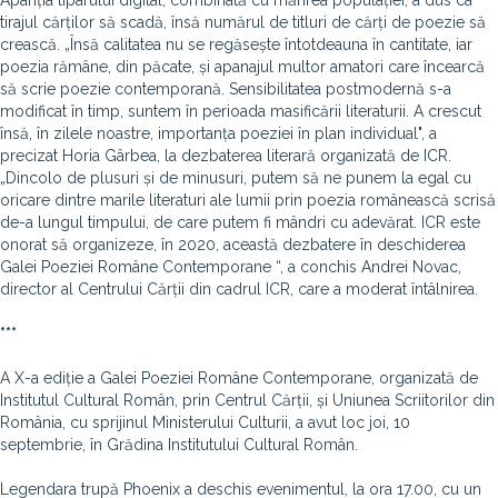
Apariția tiparului digital, combinată cu mărirea populației, a dus ca
tirajul cărților să scadă, însă numărul de titluri de cărți de poezie să
crească. „Însă calitatea nu se regăsește întotdeauna în cantitate, iar
poezia rămâne, din păcate, și apanajul multor amatori care încearcă
să scrie poezie contemporană. Sensibilitatea postmodernă s-a
modificat în timp, suntem în perioada masificării literaturii. A crescut
însă, în zilele noastre, importanța poeziei în plan individual", a
precizat Horia Gârbea, la dezbaterea literară organizată de ICR.
„Dincolo de plusuri și de minusuri, putem să ne punem la egal cu
oricare dintre marile literaturi ale lumii prin poezia românească scrisă
de-a lungul timpului, de care putem fi mândri cu adevărat. ICR este
onorat să organizeze, în 2020, această dezbatere în deschiderea
Galei Poeziei Române Contemporane “, a conchis Andrei Novac,
director al Centrului Cărții din cadrul ICR, care a moderat întâlnirea.
***
A X-a ediție a Galei Poeziei Române Contemporane, organizată de
Institutul Cultural Român, prin Centrul Cărții, și Uniunea Scriitorilor din
România, cu sprijinul Ministerului Culturii, a avut loc joi, 10
septembrie, în Grădina Institutului Cultural Român.
Legendara trupă Phoenix a deschis evenimentul, la ora 17.00, cu un