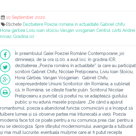
10 September 2020
Etichete
Dezbatere
Poezia romana in actualitate
Gabriel chifu
Horia garbea
Liviu ioan stoiciu
Varujan vosganian
Centrul cărtii
Andrei
novac
Gradina icr
În preambulul Galei Poeziei Române Contemporane, joi
dimineață, de la ora 11.00, a avut loc, în grădina ICR,
dezbaterea „Poezia română în actualitate”, la care au participat
scriitorii Gabriel Chifu, Nicolae Prelipceanu, Liviu Ioan Stoiciu,
Horia Gârbea, Varujan Vosganian. Gabriel Chifu,
vicepreședintele Uniunii Scriitorilor din România, a subliniat
că, în România, se citește foarte puțin. Scriitorul Nicolae
Prelipceanu a punctat că poetul nu se adaptează gustului
public și nu adună masele populare. „De când a apărut
romantismul, poezia a abandonat funcția comunicării și a început să
tulbere lumea și să observe partea mai întunecată a vieții. Poezia
modernă face tot ce poate pentru a nu comunica prea clar, pentru a
nu se ideologiza. Spre sfârșitul modernismului, avangarda a tulburat
și mai mult lucrurile, eventuala mulțime care ar fi putut recepta