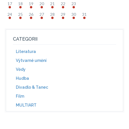
17
18
19
20
21
22
23
24
25
26
27
28
29
30
31
CATEGORII
Literatura
Výtvarné umění
Vědy
Hudba
Divadlo & Tanec
Film
MULTIART