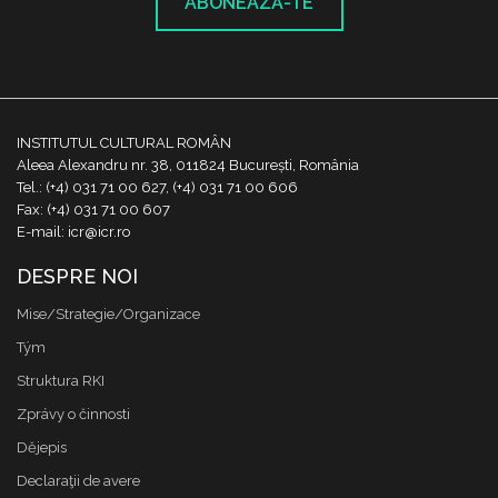
ABONEAZĂ-TE
INSTITUTUL CULTURAL ROMÂN
Aleea Alexandru nr. 38, 011824 București, România
Tel.: (+4) 031 71 00 627, (+4) 031 71 00 606
Fax: (+4) 031 71 00 607
E-mail: icr@icr.ro
DESPRE NOI
Mise/Strategie/Organizace
Tým
Struktura RKI
Zprávy o činnosti
Dějepis
Declaraţii de avere