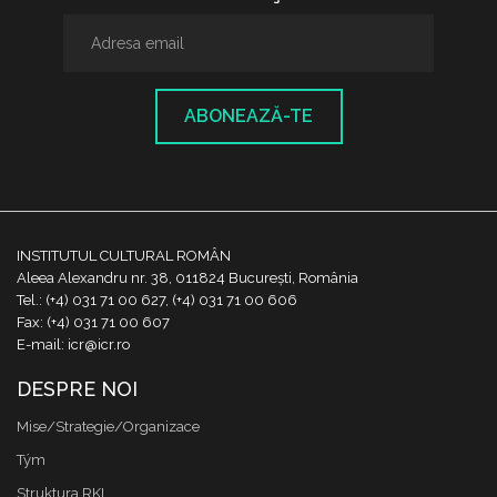
ABONEAZĂ-TE
INSTITUTUL CULTURAL ROMÂN
Aleea Alexandru nr. 38, 011824 București, România
Tel.: (+4) 031 71 00 627, (+4) 031 71 00 606
Fax: (+4) 031 71 00 607
E-mail: icr@icr.ro
DESPRE NOI
Mise/Strategie/Organizace
Tým
Struktura RKI