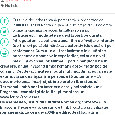
Etichete
Cursurile de limba română pentru străini organizate de
Institutul Cultural Român în țară și în 12 orașe din lume oferă
o cale privilegiată de acces la cultura română.
La
Bucureşti
, modulele se desfăşoară pe durata
întregului an, cu opțiunea unui ritm de învăţare intensiv
(de trei ori pe săptămână) sau extensiv (de două ori pe
săptămână). Cursurile au fost înființate în 2008 și se
adresează deopotrivă începătorilor, celor de nivel
mediu și avansaţilor. Numărul participanților este în
creștere, anual învățând limba română aproximativ 200 de
cursanți. Cel de-al cincilea modul și ultimul din acest an este
extensiv și se desfăşoară în perioada
16 octombrie – 13
decembrie 2012
(marţi şi joi, între orele 18.30 și 20.30).
Termenul limită pentru înscriere este 9 octombrie 2012.
Programul complet şi detalii suplimentare la:
www.icr.ro/roclasses
De asemenea, Institutul Cultural Român organizează și la
Braşov
, în fiecare vară, cursuri de limbă, cultură şi civilizaţie
românească. La cea de-a XVII-a ediţie, desfășurată în